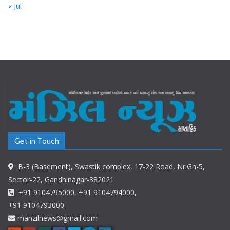
« Jul
Get in Touch
B-3 (Basement), Swastik complex, 17-22 Road, Nr.Gh-5,
Sector-22, Gandhinagar-382021
+91 9104795000, +91 9104794000,
+91 9104793000
manzilnews@gmail.com