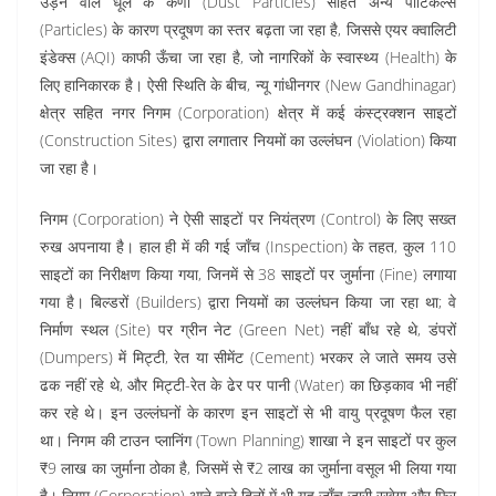
उड़ने वाले धूल के कणों (Dust Particles) सहित अन्य पार्टिकल्स
(Particles) के कारण प्रदूषण का स्तर बढ़ता जा रहा है, जिससे एयर क्वालिटी
इंडेक्स (AQI) काफी ऊँचा जा रहा है, जो नागरिकों के स्वास्थ्य (Health) के
लिए हानिकारक है। ऐसी स्थिति के बीच, न्यू गांधीनगर (New Gandhinagar)
क्षेत्र सहित नगर निगम (Corporation) क्षेत्र में कई कंस्ट्रक्शन साइटों
(Construction Sites) द्वारा लगातार नियमों का उल्लंघन (Violation) किया
जा रहा है।
निगम (Corporation) ने ऐसी साइटों पर नियंत्रण (Control) के लिए सख्त
रुख अपनाया है। हाल ही में की गई जाँच (Inspection) के तहत, कुल 110
साइटों का निरीक्षण किया गया, जिनमें से 38 साइटों पर जुर्माना (Fine) लगाया
गया है। बिल्डरों (Builders) द्वारा नियमों का उल्लंघन किया जा रहा था; वे
निर्माण स्थल (Site) पर ग्रीन नेट (Green Net) नहीं बाँध रहे थे, डंपरों
(Dumpers) में मिट्टी, रेत या सीमेंट (Cement) भरकर ले जाते समय उसे
ढक नहीं रहे थे, और मिट्टी-रेत के ढेर पर पानी (Water) का छिड़काव भी नहीं
कर रहे थे। इन उल्लंघनों के कारण इन साइटों से भी वायु प्रदूषण फैल रहा
था। निगम की टाउन प्लानिंग (Town Planning) शाखा ने इन साइटों पर कुल
₹9 लाख का जुर्माना ठोका है, जिसमें से ₹2 लाख का जुर्माना वसूल भी लिया गया
है। निगम (Corporation) आने वाले दिनों में भी यह जाँच जारी रखेगा और फिर