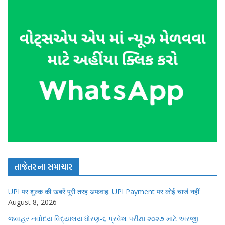
તાજેતરના સમાચાર
UPI पर शुल्क की खबरें पूरी तरह अफवाह: UPI Payment पर कोई चार्ज नहीं
August 8, 2026
જવાહર નવોદય વિદ્યાલય ધોરણ-૬ પ્રવેશ પરીક્ષા ૨૦૨૭ માટે અરજી