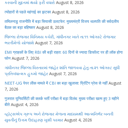
કરવાની મુદ્દતમાં થયો ફરી વધારો
August 8, 2026
त्योहारों से पहले महंगाई का झटका
August 8, 2026
तमिलनाडु राजनीति में बड़ा सियासी उलटफेर: मुख्यमंत्री विजय थलपति की सर्वदलीय
बैठक का बड़ा बहिष्कार
August 8, 2026
જિલ્લા રોજગાર વિનિમય કચેરી, ગાંધીનગર ખાતે તા.૧૧ ઓગસ્ટે રોજગાર
ભરતીમેળો યોજાશે
August 7, 2026
EMI ग्राहकों के लिए RBI की बड़ी राहत: 60 दिनों से ज्यादा डिफॉल्ट पर ही लॉक होगा
फोन
August 7, 2026
ગાંધીનગર જિલ્લા વિસ્તારમાં જાહેર શાંતિ જાળવવા હેતુ તા.૨૧ ઓગસ્ટ સુધી
પ્રતિબંધાત્મક હુકમો જાહેર
August 7, 2026
NEET-UG पेपर लीक मामले में CBI का बड़ा खुलासा: प्रिंटिंग प्रेस से नहीं
August
7, 2026
गुजरात यूनिवर्सिटी की क्लर्क भर्ती परीक्षा में बड़ा विलंब: मुख्य परीक्षा खत्म हुए 3 महीने
बीते
August 4, 2026
વ્હૉટ્સએપ ગ્રૂપ અને રોજગાર મેળાના માધ્યમથી આત્મનિર્ભર બનતી
યુવતીનું ઉત્તમ ઉદાહરણ ખુશી પરમાર
August 4, 2026