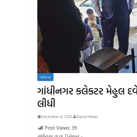
ગાંધીનગર
ગાંધીનગર કલેકટર મેહુલ દ
લીધી
December 8, 2025
Manzil News
Post Views:
39
ગાંધીનગર તા.૦૬ ડિસેમ્બર –