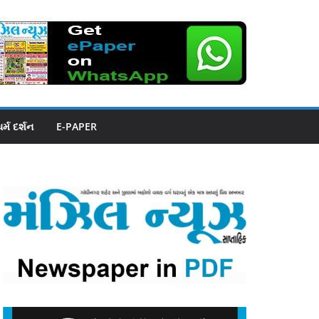
ધર્મ દર્શન
E-PAPER