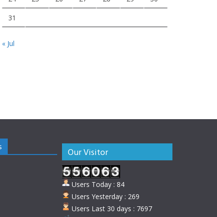
31
« Jul
s
Our Visitor
Users Today : 84
Users Yesterday : 269
Users Last 30 days : 7697