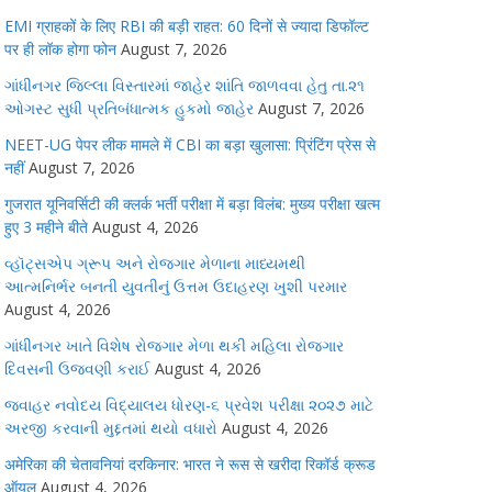
EMI ग्राहकों के लिए RBI की बड़ी राहत: 60 दिनों से ज्यादा डिफॉल्ट
पर ही लॉक होगा फोन
August 7, 2026
ગાંધીનગર જિલ્લા વિસ્તારમાં જાહેર શાંતિ જાળવવા હેતુ તા.૨૧
ઓગસ્ટ સુધી પ્રતિબંધાત્મક હુકમો જાહેર
August 7, 2026
NEET-UG पेपर लीक मामले में CBI का बड़ा खुलासा: प्रिंटिंग प्रेस से
नहीं
August 7, 2026
गुजरात यूनिवर्सिटी की क्लर्क भर्ती परीक्षा में बड़ा विलंब: मुख्य परीक्षा खत्म
हुए 3 महीने बीते
August 4, 2026
વ્હૉટ્સએપ ગ્રૂપ અને રોજગાર મેળાના માધ્યમથી
આત્મનિર્ભર બનતી યુવતીનું ઉત્તમ ઉદાહરણ ખુશી પરમાર
August 4, 2026
ગાંધીનગર ખાતે વિશેષ રોજગાર મેળા થકી મહિલા રોજગાર
દિવસની ઉજવણી કરાઈ
August 4, 2026
જવાહર નવોદય વિદ્યાલય ધોરણ-૬ પ્રવેશ પરીક્ષા ૨૦૨૭ માટે
અરજી કરવાની મુદ્દતમાં થયો વધારો
August 4, 2026
अमेरिका की चेतावनियां दरकिनार: भारत ने रूस से खरीदा रिकॉर्ड क्रूड
ऑयल
August 4, 2026