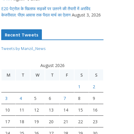
E20 पेट्रोल के खिलाफ सड़कों पर उतरने की तैयारी में अरविंद
केजरीवाल: पीएम आवास तक पैदल मार्च का ऐलान
August 3, 2026
Recent Tweets
Tweets by Manzil_News
August 2026
M
T
W
T
F
S
S
1
2
3
4
5
6
7
8
9
10
11
12
13
14
15
16
17
18
19
20
21
22
23
24
25
26
27
28
29
30