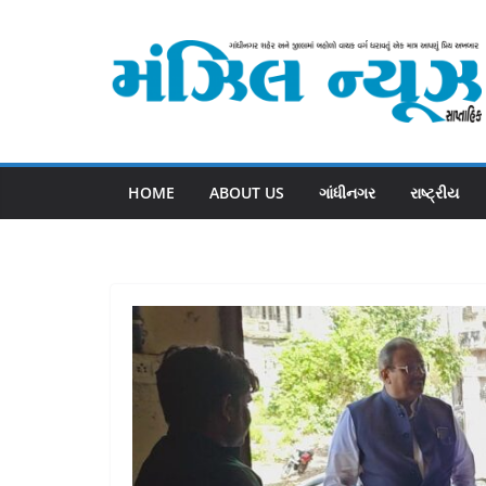
Skip
to
content
HOME
ABOUT US
ગાંધીનગર
રાષ્ટ્રીય