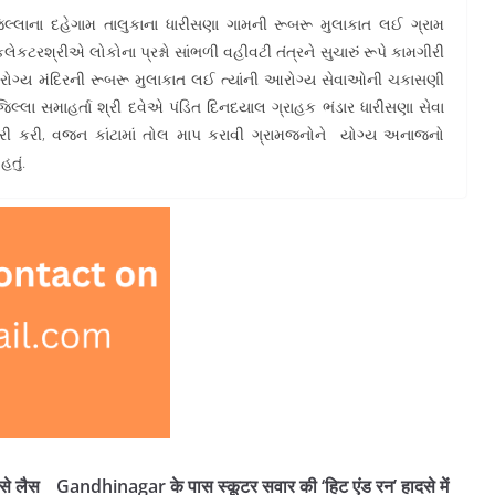
જિલ્લાના દહેગામ તાલુકાના ધારીસણા ગામની રૂબરૂ મુલાકાત લઈ ગ્રામ
ેકટરશ્રીએ લોકોના પ્રશ્નો સાંભળી વહીવટી તંત્રને સુચારું રૂપે કામગીરી
 આરોગ્ય મંદિરની રૂબરૂ મુલાકાત લઈ ત્યાંની આરોગ્ય સેવાઓની ચકાસણી
જિલ્લા સમાહર્તા શ્રી દવેએ પંડિત દિનદયાલ ગ્રાહક ભંડાર ધારીસણા સેવા
ી કરી, વજન કાંટામાં તોલ માપ કરાવી ગ્રામજનોને યોગ્ય અનાજનો
હતું.
से लैस
Gandhinagar के पास स्कूटर सवार की ‘हिट एंड रन’ हादसे में