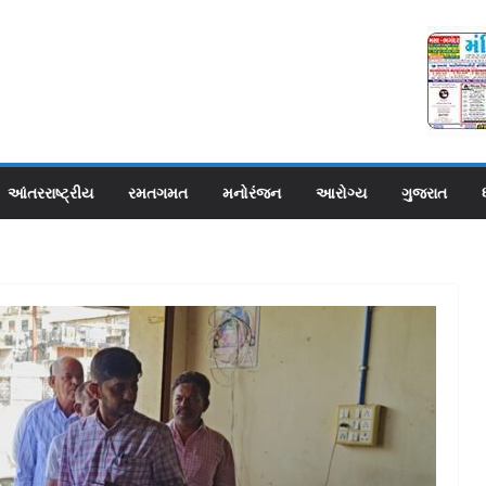
આંતરરાષ્ટ્રીય
રમતગમત
મનોરંજન
આરોગ્ય
ગુજરાત