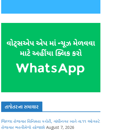
તાજેતરના સમાચાર
જિલ્લા રોજગાર વિનિમય કચેરી, ગાંધીનગર ખાતે તા.૧૧ ઓગસ્ટે
રોજગાર ભરતીમેળો યોજાશે
August 7, 2026