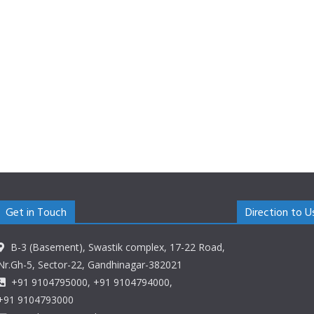
Get in Touch
Direction to U
B-3 (Basement), Swastik complex, 17-22 Road,
Nr.Gh-5, Sector-22, Gandhinagar-382021
+91 9104795000, +91 9104794000,
+91 9104793000