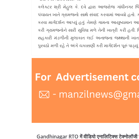
કલેક્ટર શ્રી મેહુલ કે. દવે દ્વારા આજરોજ ગાંધીનગર 
પંચાયત ખાતે ગ્રામજનો સાથે સંવાદ કરવામાં આવ્યો હતો. કલ
કરવા માર્ગદર્શન આપ્યું હતું. તેમણે ગામના આયુષ્યમાન
કરી ગ્રામજનોને સારી સુવિધા મળે તેની ખાત્રી કરી હતી. 
સહકારી મંડળીની મુલાકાત લઈ અનાજના જથ્થાની ખાતર
પુરવઠો મળી રહે તે અંગે ચકાસણી કરી માર્ગદર્શન પૂરું પાડ્યું 
Gandhinagar RTO में वीडियो एनालिटिक्स टेक्नोलॉजी 