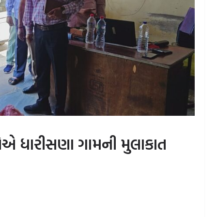
વેએ ધારીસણા ગામની મુલાકાત