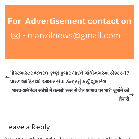
પોસ્ટમાસ્ટર જનરલ કૃષ્ણ કુમાર યાદવે ગાંધીનગરમાં સેક્ટર-17
પોસ્ટ ઓફિસમાં આધાર સેવા કેન્દ્રનું કર્યું શુભારંભ
भारत-अमेरिका संबंधों में तल्खी: रूस से तेल आयात पर भारी जुर्माने की
तैयारी
Leave a Reply
Your email address will not be published.
Required fields are