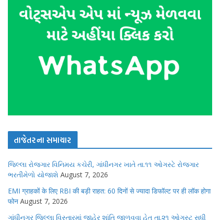
તાજેતરના સમાચાર
જિલ્લા રોજગાર વિનિમય કચેરી, ગાંધીનગર ખાતે તા.૧૧ ઓગસ્ટે રોજગાર
ભરતીમેળો યોજાશે
August 7, 2026
EMI ग्राहकों के लिए RBI की बड़ी राहत: 60 दिनों से ज्यादा डिफॉल्ट पर ही लॉक होगा
फोन
August 7, 2026
ગાંધીનગર જિલ્લા વિસ્તારમાં જાહેર શાંતિ જાળવવા હેતુ તા.૨૧ ઓગસ્ટ સુધી