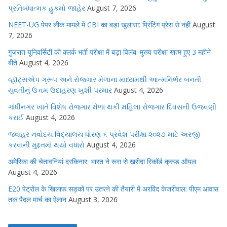
પ્રતિબંધાત્મક હુકમો જાહેર
August 7, 2026
NEET-UG पेपर लीक मामले में CBI का बड़ा खुलासा: प्रिंटिंग प्रेस से नहीं
August
7, 2026
गुजरात यूनिवर्सिटी की क्लर्क भर्ती परीक्षा में बड़ा विलंब: मुख्य परीक्षा खत्म हुए 3 महीने
बीते
August 4, 2026
વ્હૉટ્સએપ ગ્રૂપ અને રોજગાર મેળાના માધ્યમથી આત્મનિર્ભર બનતી
યુવતીનું ઉત્તમ ઉદાહરણ ખુશી પરમાર
August 4, 2026
ગાંધીનગર ખાતે વિશેષ રોજગાર મેળા થકી મહિલા રોજગાર દિવસની ઉજવણી
કરાઈ
August 4, 2026
જવાહર નવોદય વિદ્યાલય ધોરણ-૬ પ્રવેશ પરીક્ષા ૨૦૨૭ માટે અરજી
કરવાની મુદ્દતમાં થયો વધારો
August 4, 2026
अमेरिका की चेतावनियां दरकिनार: भारत ने रूस से खरीदा रिकॉर्ड क्रूड ऑयल
August 4, 2026
E20 पेट्रोल के खिलाफ सड़कों पर उतरने की तैयारी में अरविंद केजरीवाल: पीएम आवास
तक पैदल मार्च का ऐलान
August 3, 2026