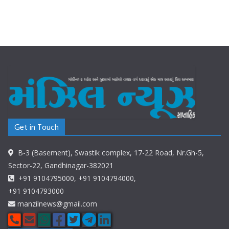
Get in Touch
B-3 (Basement), Swastik complex, 17-22 Road, Nr.Gh-5,
Sector-22, Gandhinagar-382021
+91 9104795000, +91 9104794000,
+91 9104793000
manzilnews@gmail.com