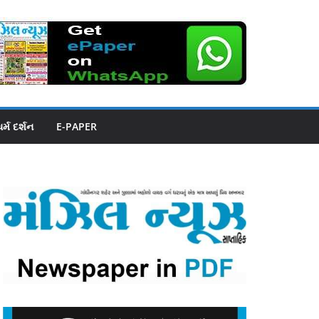
ધર્મ દર્શન
E-PAPER