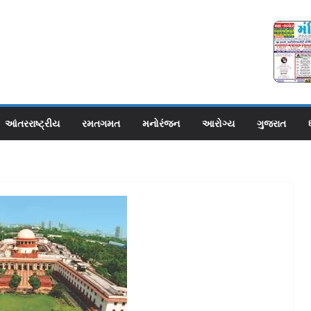
આંતરરાષ્ટ્રીય
રમતગમત
મનોરંજન
આરોગ્ય
ગુજરાત