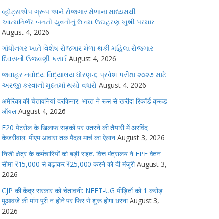
વ્હૉટ્સએપ ગ્રૂપ અને રોજગાર મેળાના માધ્યમથી
આત્મનિર્ભર બનતી યુવતીનું ઉત્તમ ઉદાહરણ ખુશી પરમાર
August 4, 2026
ગાંધીનગર ખાતે વિશેષ રોજગાર મેળા થકી મહિલા રોજગાર
દિવસની ઉજવણી કરાઈ
August 4, 2026
જવાહર નવોદય વિદ્યાલય ધોરણ-૬ પ્રવેશ પરીક્ષા ૨૦૨૭ માટે
અરજી કરવાની મુદ્દતમાં થયો વધારો
August 4, 2026
अमेरिका की चेतावनियां दरकिनार: भारत ने रूस से खरीदा रिकॉर्ड क्रूड
ऑयल
August 4, 2026
E20 पेट्रोल के खिलाफ सड़कों पर उतरने की तैयारी में अरविंद
केजरीवाल: पीएम आवास तक पैदल मार्च का ऐलान
August 3, 2026
निजी क्षेत्र के कर्मचारियों को बड़ी राहत: वित्त मंत्रालय ने EPF वेतन
सीमा ₹15,000 से बढ़ाकर ₹25,000 करने को दी मंजूरी
August 3,
2026
CJP की केंद्र सरकार को चेतावनी: NEET-UG पीड़ितों को 1 करोड़
मुआवजे की मांग पूरी न होने पर फिर से शुरू होगा धरना
August 3,
2026