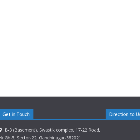
Get in Touch
Direction to U
B-3 (Basement), Swastik complex, 17-22 Road,
Nr.Gh-5, Sector-22, Gandhinagar-382021