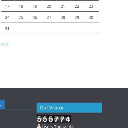
17
18
19
20
21
22
23
24
25
26
27
28
29
30
31
« Jul
s
Our Visitor
Users Today : 64