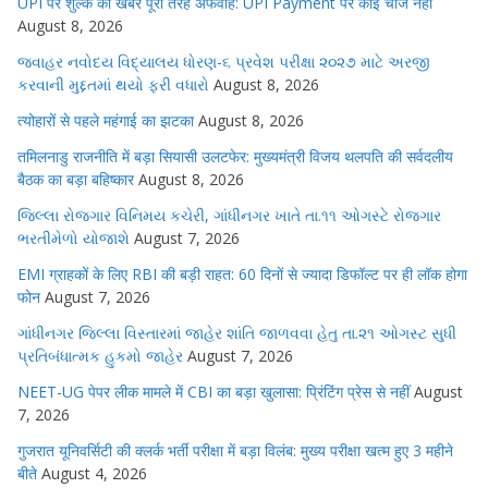
UPI पर शुल्क की खबरें पूरी तरह अफवाह: UPI Payment पर कोई चार्ज नहीं
August 8, 2026
જવાહર નવોદય વિદ્યાલય ધોરણ-૬ પ્રવેશ પરીક્ષા ૨૦૨૭ માટે અરજી
કરવાની મુદ્દતમાં થયો ફરી વધારો
August 8, 2026
त्योहारों से पहले महंगाई का झटका
August 8, 2026
तमिलनाडु राजनीति में बड़ा सियासी उलटफेर: मुख्यमंत्री विजय थलपति की सर्वदलीय
बैठक का बड़ा बहिष्कार
August 8, 2026
જિલ્લા રોજગાર વિનિમય કચેરી, ગાંધીનગર ખાતે તા.૧૧ ઓગસ્ટે રોજગાર
ભરતીમેળો યોજાશે
August 7, 2026
EMI ग्राहकों के लिए RBI की बड़ी राहत: 60 दिनों से ज्यादा डिफॉल्ट पर ही लॉक होगा
फोन
August 7, 2026
ગાંધીનગર જિલ્લા વિસ્તારમાં જાહેર શાંતિ જાળવવા હેતુ તા.૨૧ ઓગસ્ટ સુધી
પ્રતિબંધાત્મક હુકમો જાહેર
August 7, 2026
NEET-UG पेपर लीक मामले में CBI का बड़ा खुलासा: प्रिंटिंग प्रेस से नहीं
August
7, 2026
गुजरात यूनिवर्सिटी की क्लर्क भर्ती परीक्षा में बड़ा विलंब: मुख्य परीक्षा खत्म हुए 3 महीने
बीते
August 4, 2026