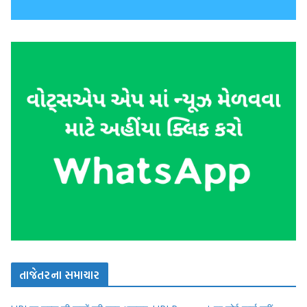
તાજેતરના સમાચાર