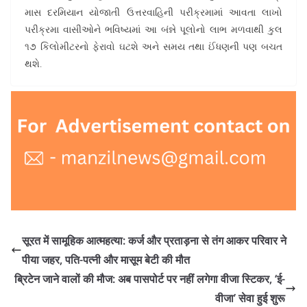
માસ દરમિયાન યોજાતી ઉત્તરવાહિની પરીક્રમામાં આવતા લાખો
પરીક્રમા વાસીઓને ભવિષ્યમાં આ બંન્ને પૂલોનો લાભ મળવાથી કુલ
૧૭ કિલોમીટરનો ફેરાવો ઘટશે અને સમય તથા ઈંધણની પણ બચત
થશે.
सूरत में सामूहिक आत्महत्या: कर्ज और प्रताड़ना से तंग आकर परिवार ने
पीया जहर, पति-पत्नी और मासूम बेटी की मौत
ब्रिटेन जाने वालों की मौज: अब पासपोर्ट पर नहीं लगेगा वीजा स्टिकर, ‘ई-
वीजा’ सेवा हुई शुरू