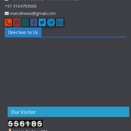
+91 9104793000
manzilnews@gmail.com
Direction to Us
Our Visitor