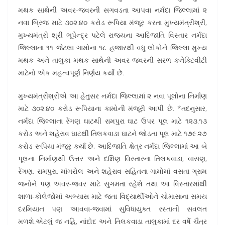
મથક સાથેની અવર-જવરની સગવડતા આપવા નર્મદા જિલ્લામાં ૨
નવા બ્રિજ માટે ૩૦૨.૪૦ કરોડ રૂપિયા મંજૂર કરતા મુખ્યમંત્રીશ્રી,
મુખ્યમંત્રી શ્રી ભૂપેન્દ્ર પટેલે રાજ્યના આદિજાતિ વિસ્તાર નર્મદા
જિલ્લાના ૧૧ જેટલા ગામોના ૧૮ હજારથી વધુ લોકોને જિલ્લા મુખ્ય
મથક અને તાલુકા મથક સાથેની અવર-જવરની સરળ કનેક્ટિવીટી
માટેનો એક મહત્વપૂર્ણ નિર્ણય કર્યો છે.
મુખ્યમંત્રીશ્રીએ આ હેતુસર નર્મદા જિલ્લામાં ૨ નવા પૂલોના નિર્માણ
માટે ૩૦૨.૪૦ કરોડ રૂપિયાના કામોની મંજૂરી આપી છે. *તદનુસાર,
નર્મદા જિલ્લાના રેંગણ ઘાટથી રામપુરા ઘાટ ઉપર પૂલ માટે ૧૨૩.૧૩
કરોડ અને શહેરાવ ઘાટથી તિલકવાડા ઘાટને જોડતા પૂલ માટે ૧૭૯.૨૭
કરોડ રૂપિયા મંજૂર કર્યા છે, આદિજાતિ ક્ષેત્ર નર્મદા જિલ્લામાં આ બે
પૂલના નિર્માણથી ઉત્તર અને દક્ષિણ વિસ્તારના તિલકવાડા, વાસણ,
રેંગણ, રામપુરા, માંગરોલ અને શહેરાવ સહિતના ગામોમાં વસતા ગ્રામ
જનોને પણ અવર-જવર માટે સુગમતા રહેશે તથા આ વિસ્તારમાંથી
શાળા-કોલેજોમાં અભ્યાસ માટે જતા વિદ્યાર્થીઓને ચોમાસાના સમય
દરમિયાન પણ આવવા-જવામાં સુવિધાયુક્ત રસ્તાની સવલત
મળશે.એટલું જ નહિ, નાંદોદ અને તિલકવાડા તાલુકામાં દર વર્ષે ચૈત્ર