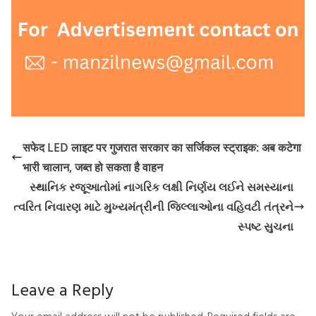
सफेद LED लाइट पर गुजरात सरकार का सर्जिकल स्ट्राइक: अब कटेगा
भारी चालान, जब्त हो सकता है वाहन
સ્થાનિક રજૂઆતોમાં નાગરિક લક્ષી નિર્ણય લઈને સમસ્યાના
ત્વરિત નિવારણ માટે મુખ્યમંત્રીની જિલ્લાઓના વહિવટી તંત્રને
સ્પષ્ટ સુચના
Leave a Reply