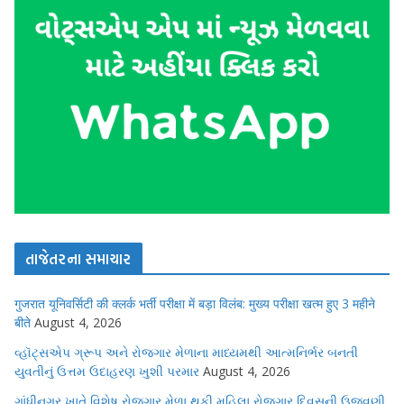
તાજેતરના સમાચાર
गुजरात यूनिवर्सिटी की क्लर्क भर्ती परीक्षा में बड़ा विलंब: मुख्य परीक्षा खत्म हुए 3 महीने
बीते
August 4, 2026
વ્હૉટ્સએપ ગ્રૂપ અને રોજગાર મેળાના માધ્યમથી આત્મનિર્ભર બનતી
યુવતીનું ઉત્તમ ઉદાહરણ ખુશી પરમાર
August 4, 2026
ગાંધીનગર ખાતે વિશેષ રોજગાર મેળા થકી મહિલા રોજગાર દિવસની ઉજવણી