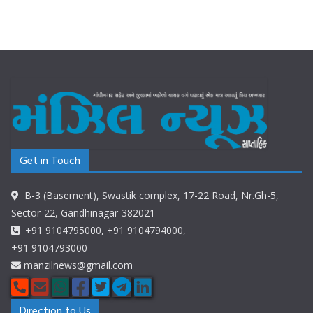
Get in Touch
B-3 (Basement), Swastik complex, 17-22 Road, Nr.Gh-5,
Sector-22, Gandhinagar-382021
+91 9104795000, +91 9104794000,
+91 9104793000
manzilnews@gmail.com
Direction to Us