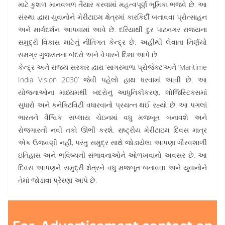
માટે કુશળ માનવબળ તૈયાર કરવામાં મહત્વપૂર્ણ ભૂમિકા ભજવે છે. આ
સંસ્થા દ્વારા યુવાનોને મેરીટાઇમ ક્ષેત્રમાં કારકિર્દી બનાવવા પ્રોત્સાહન
અને માર્ગદર્શન આપવામાં આવે છે. દરિયાથી દુર પાટનગર રાજ્યના
સમુદ્રી વિકાસ માટેનું નીતિગત કેન્દ્ર છે. અહીંથી લેવાતા નિર્ણયો
સમગ્ર ગુજરાતના બંદરો અને વેપારને દિશા આપે છે.
કેન્દ્ર અને રાજ્ય સરકાર દ્વારા ‘સાગરમાળા પ્રોજેક્ટ’અને ‘Maritime
India Vision 2030’ જેવી પહેલો હાથ ધરવામાં આવી છે. આ
યોજનાઓના માધ્યમથી બંદરોનું આધુનિકીકરણ, લોજિસ્ટિક્સમાં
સુધારો અને કનેક્ટિવિટી વધારવાનો પ્રયત્ન થઈ રહ્યો છે. આ પગલાં
ભારતને વૈશ્વિક સપ્લાય ચેઇનમાં વધુ મજબૂત બનાવશે અને
રોજગારની નવી તકો ઊભી કરશે. રાષ્ટ્રીય મેરીટાઇમ દિવસ માત્ર
એક ઉજવણી નહીં, પરંતુ સમુદ્ર સાથે જોડાયેલા આપણા ગૌરવશાળી
ઇતિહાસ અને ભવિષ્યની સંભાવનાઓને ઓળખવાનો અવસર છે. આ
દિવસ આપણને સમુદ્રી ક્ષેત્રને વધુ મજબૂત બનાવવા અને યુવાનોને
તેમાં જોડાવા પ્રેરણા આપે છે.