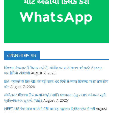
તાજેતરના સમાચાર
જિલ્લા રોજગાર વિનિમય કચેરી, ગાંધીનગર ખાતે તા.૧૧ ઓગસ્ટે રોજગાર
ભરતીમેળો યોજાશે
August 7, 2026
EMI ग्राहकों के लिए RBI की बड़ी राहत: 60 दिनों से ज्यादा डिफॉल्ट पर ही लॉक होगा
फोन
August 7, 2026
ગાંધીનગર જિલ્લા વિસ્તારમાં જાહેર શાંતિ જાળવવા હેતુ તા.૨૧ ઓગસ્ટ સુધી
પ્રતિબંધાત્મક હુકમો જાહેર
August 7, 2026
NEET-UG पेपर लीक मामले में CBI का बड़ा खुलासा: प्रिंटिंग प्रेस से नहीं
August