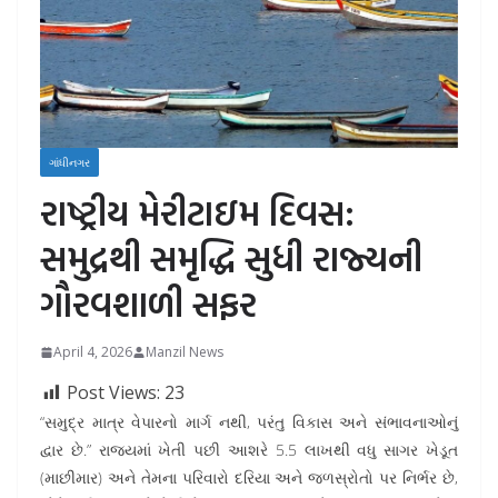
ગાંધીનગર
રાષ્ટ્રીય મેરીટાઇમ દિવસ:
સમુદ્રથી સમૃદ્ધિ સુધી રાજ્યની
ગૌરવશાળી સફર
April 4, 2026
Manzil News
Post Views:
23
“સમુદ્ર માત્ર વેપારનો માર્ગ નથી, પરંતુ વિકાસ અને સંભાવનાઓનું
દ્વાર છે.” રાજ્યમાં ખેતી પછી આશરે 5.5 લાખથી વધુ સાગર ખેડૂત
(માછીમાર) અને તેમના પરિવારો દરિયા અને જળસ્રોતો પર નિર્ભર છે,