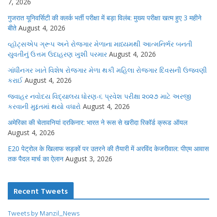
7, 2026
गुजरात यूनिवर्सिटी की क्लर्क भर्ती परीक्षा में बड़ा विलंब: मुख्य परीक्षा खत्म हुए 3 महीने
बीते
August 4, 2026
વ્હૉટ્સએપ ગ્રૂપ અને રોજગાર મેળાના માધ્યમથી આત્મનિર્ભર બનતી
યુવતીનું ઉત્તમ ઉદાહરણ ખુશી પરમાર
August 4, 2026
ગાંધીનગર ખાતે વિશેષ રોજગાર મેળા થકી મહિલા રોજગાર દિવસની ઉજવણી
કરાઈ
August 4, 2026
જવાહર નવોદય વિદ્યાલય ધોરણ-૬ પ્રવેશ પરીક્ષા ૨૦૨૭ માટે અરજી
કરવાની મુદ્દતમાં થયો વધારો
August 4, 2026
अमेरिका की चेतावनियां दरकिनार: भारत ने रूस से खरीदा रिकॉर्ड क्रूड ऑयल
August 4, 2026
E20 पेट्रोल के खिलाफ सड़कों पर उतरने की तैयारी में अरविंद केजरीवाल: पीएम आवास
तक पैदल मार्च का ऐलान
August 3, 2026
Recent Tweets
Tweets by Manzil_News