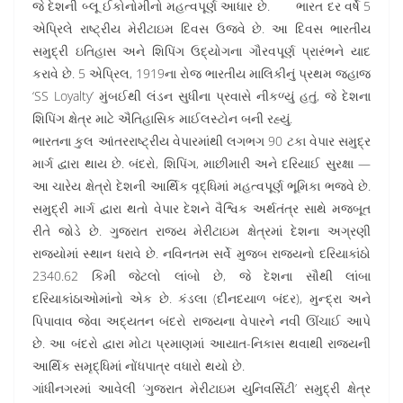
જે દેશની બ્લૂ ઈકોનોમીનો મહત્વપૂર્ણ આધાર છે. ભારત દર વર્ષે 5
એપ્રિલે રાષ્ટ્રીય મેરીટાઇમ દિવસ ઉજવે છે. આ દિવસ ભારતીય
સમુદ્રી ઇતિહાસ અને શિપિંગ ઉદ્યોગના ગૌરવપૂર્ણ પ્રારંભને યાદ
કરાવે છે. 5 એપ્રિલ, 1919ના રોજ ભારતીય માલિકીનું પ્રથમ જહાજ
‘SS Loyalty’ મુંબઈથી લંડન સુધીના પ્રવાસે નીકળ્યું હતું, જે દેશના
શિપિંગ ક્ષેત્ર માટે ઐતિહાસિક માઈલસ્ટોન બની રહ્યું.
ભારતના કુલ આંતરરાષ્ટ્રીય વેપારમાંથી લગભગ 90 ટકા વેપાર સમુદ્ર
માર્ગ દ્વારા થાય છે. બંદરો, શિપિંગ, માછીમારી અને દરિયાઈ સુરક્ષા —
આ ચારેય ક્ષેત્રો દેશની આર્થિક વૃદ્ધિમાં મહત્વપૂર્ણ ભૂમિકા ભજવે છે.
સમુદ્રી માર્ગ દ્વારા થતો વેપાર દેશને વૈશ્વિક અર્થતંત્ર સાથે મજબૂત
રીતે જોડે છે. ગુજરાત રાજ્ય મેરીટાઇમ ક્ષેત્રમાં દેશના અગ્રણી
રાજ્યોમાં સ્થાન ધરાવે છે. નવિનતમ સર્વે મુજબ રાજ્યનો દરિયાકાંઠો
2340.62 કિમી જેટલો લાંબો છે, જે દેશના સૌથી લાંબા
દરિયાકાંઠાઓમાંનો એક છે. કંડલા (દીનદયાળ બંદર), મુન્દ્રા અને
પિપાવાવ જેવા અદ્યતન બંદરો રાજ્યના વેપારને નવી ઊંચાઈ આપે
છે. આ બંદરો દ્વારા મોટા પ્રમાણમાં આયાત-નિકાસ થવાથી રાજ્યની
આર્થિક સમૃદ્ધિમાં નોંધપાત્ર વધારો થયો છે.
ગાંધીનગરમાં આવેલી ‘ગુજરાત મેરીટાઇમ યુનિવર્સિટી’ સમુદ્રી ક્ષેત્ર