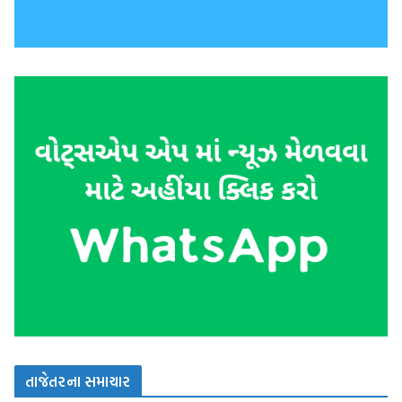
તાજેતરના સમાચાર