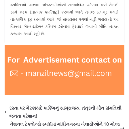
વ્યક્તિઓ અથવા એજન્સીઓની તાત્કાલિક ઓળખ કરી તેમની
સામે કડક દંડાત્મક કાર્યવાહી કરવામાં આવે તેમજ સમગ્ર કચરો
તાત્કાલિક દૂર કરવામાં આવે. જો સમયસર પગલાં નહીં ભરાય તો આ
વિસ્તાર ગેરકાયદેસર ડમ્પિંગ ઝોનમાં ફેરવાઈ જવાની ભીતિ વ્યક્ત
કરવામાં આવી રહી છે.
રસ્તા પર ગેરકાયદે પાર્કિંગનું સામ્રાજ્ય, તંત્રની મૌન સંમતિથી
જનતા પરેશાન!
નેશનલ ટેકવોન્ડો સ્પર્ધામાં ગાંધીનગરના ખેલાડીઓને 10 ગોલ્ડ