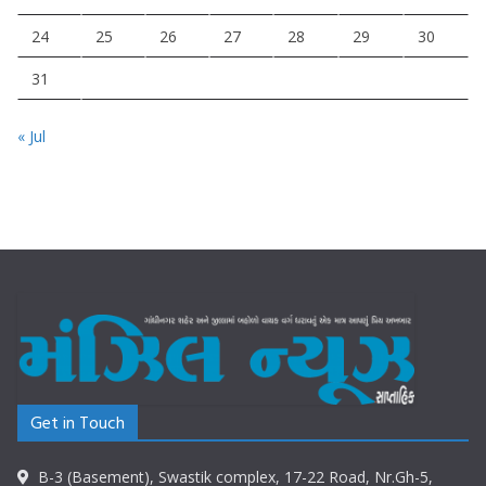
24
25
26
27
28
29
30
31
« Jul
Get in Touch
B-3 (Basement), Swastik complex, 17-22 Road, Nr.Gh-5,