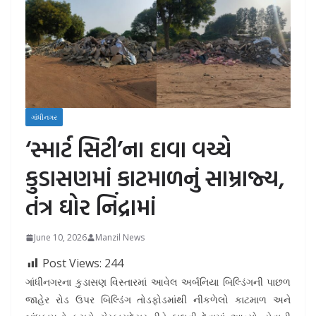
ગાંધીનગર
‘સ્માર્ટ સિટી’ના દાવા વચ્ચે
કુડાસણમાં કાટમાળનું સામ્રાજ્ય,
તંત્ર ઘોર નિંદ્રામાં
June 10, 2026
Manzil News
Post Views:
244
ગાંધીનગરના કુડાસણ વિસ્તારમાં આવેલ અર્બનિયા બિલ્ડિંગની પાછળ
જાહેર રોડ ઉપર બિલ્ડિંગ તોડફોડમાંથી નીકળેલો કાટમાળ અને