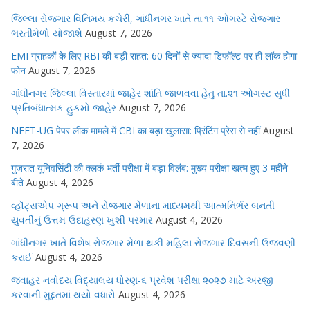
જિલ્લા રોજગાર વિનિમય કચેરી, ગાંધીનગર ખાતે તા.૧૧ ઓગસ્ટે રોજગાર
ભરતીમેળો યોજાશે
August 7, 2026
EMI ग्राहकों के लिए RBI की बड़ी राहत: 60 दिनों से ज्यादा डिफॉल्ट पर ही लॉक होगा
फोन
August 7, 2026
ગાંધીનગર જિલ્લા વિસ્તારમાં જાહેર શાંતિ જાળવવા હેતુ તા.૨૧ ઓગસ્ટ સુધી
પ્રતિબંધાત્મક હુકમો જાહેર
August 7, 2026
NEET-UG पेपर लीक मामले में CBI का बड़ा खुलासा: प्रिंटिंग प्रेस से नहीं
August
7, 2026
गुजरात यूनिवर्सिटी की क्लर्क भर्ती परीक्षा में बड़ा विलंब: मुख्य परीक्षा खत्म हुए 3 महीने
बीते
August 4, 2026
વ્હૉટ્સએપ ગ્રૂપ અને રોજગાર મેળાના માધ્યમથી આત્મનિર્ભર બનતી
યુવતીનું ઉત્તમ ઉદાહરણ ખુશી પરમાર
August 4, 2026
ગાંધીનગર ખાતે વિશેષ રોજગાર મેળા થકી મહિલા રોજગાર દિવસની ઉજવણી
કરાઈ
August 4, 2026
જવાહર નવોદય વિદ્યાલય ધોરણ-૬ પ્રવેશ પરીક્ષા ૨૦૨૭ માટે અરજી
કરવાની મુદ્દતમાં થયો વધારો
August 4, 2026