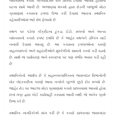
બાંધકામનો કચરો ગેરકાયદેસર રીતે ઠાલવી દેવામાં આવ્યો હોવાની
ઘટના સામે આવી છે. અજાણ્યા શખ્સો દ્વારા રોડની બાજુએ મોટા
પ્રમાણમાં કચરાના ઢગલા ઉભા કરી દેવામાં આવતા સ્થાનિક
રહેવાસીઓમાં ભારે રોષ ફેલાયો છે.
સ્થળ પર પડેલા કોંક્રીટના ટુકડા, ઈંટો, મલબો અને અન્ય
બાંધકામનો કચરો સ્પષ્ટ દર્શાવે છે કે જાહેર સ્થળને ડમ્પિંગ યાર્ડ
બનાવી દેવામાં આવ્યું છે. આ કચરાના ઢગલાઓના કારણે
વાહનચાલકો અને રાહદારીઓને મુશ્કેલીનો સામનો કરવો પડી રહ્યો
છે, સાથે જ પર્યાવરણ અને સ્વચ્છતા પર પણ ગંભીર અસર પડી રહી
છે.
સ્થાનિકોનો આક્ષેપ છે કે મહાનગરપાલિકાના જવાબદાર વિભાગોની
ઘોર બેદરકારીના કારણે આવા તત્વોને ખુલ્લો છૂટો દોર મળ્યો છે.
જાહેર રોડ પર આટલા મોટા પ્રમાણમાં કચરો ઠાલવવામાં આવ્યો હોવા
છતાં તંત્ર દ્વારા કોઈ કાર્યવાહી કરવામાં આવી નથી, જે અનેક પ્રશ્નો
ઉભા કરે છે.
સ્થાનિક નાગરિકોએ માંગ કરી છે કે કચરો ઠાલવનાર જવાબદાર