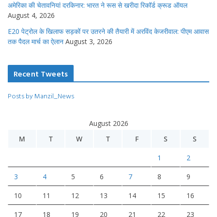
अमेरिका की चेतावनियां दरकिनार: भारत ने रूस से खरीदा रिकॉर्ड क्रूड ऑयल
August 4, 2026
E20 पेट्रोल के खिलाफ सड़कों पर उतरने की तैयारी में अरविंद केजरीवाल: पीएम आवास
तक पैदल मार्च का ऐलान
August 3, 2026
Recent Tweets
Posts by Manzil_News
August 2026
M
T
W
T
F
S
S
1
2
3
4
5
6
7
8
9
10
11
12
13
14
15
16
17
18
19
20
21
22
23