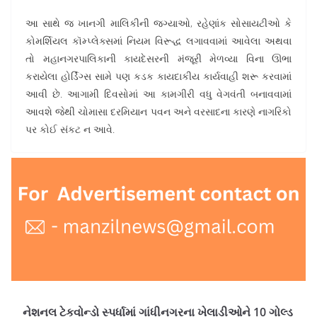
આ સાથે જ ખાનગી માલિકીની જગ્યાઓ, રહેણાંક સોસાયટીઓ કે
કોમર્શિયલ કૉમ્પ્લેક્સમાં નિયમ વિરૂદ્ધ લગાવવામાં આવેલા અથવા
તો મહાનગરપાલિકાની કાયદેસરની મંજૂરી મેળવ્યા વિના ઊભા
કરાયેલા હોર્ડિંગ્સ સામે પણ કડક કાયદાકીય કાર્યવાહી શરૂ કરવામાં
આવી છે. આગામી દિવસોમાં આ કામગીરી વધુ વેગવંતી બનાવવામાં
આવશે જેથી ચોમાસા દરમિયાન પવન અને વરસાદના કારણે નાગરિકો
પર કોઈ સંકટ ન આવે.
નેશનલ ટેકવોન્ડો સ્પર્ધામાં ગાંધીનગરના ખેલાડીઓને 10 ગોલ્ડ