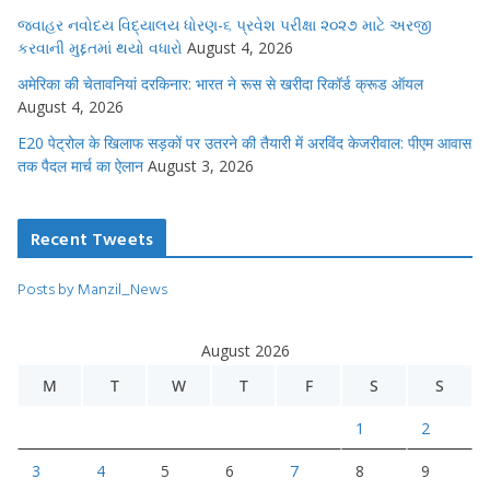
જવાહર નવોદય વિદ્યાલય ધોરણ-૬ પ્રવેશ પરીક્ષા ૨૦૨૭ માટે અરજી
કરવાની મુદ્દતમાં થયો વધારો
August 4, 2026
अमेरिका की चेतावनियां दरकिनार: भारत ने रूस से खरीदा रिकॉर्ड क्रूड ऑयल
August 4, 2026
E20 पेट्रोल के खिलाफ सड़कों पर उतरने की तैयारी में अरविंद केजरीवाल: पीएम आवास
तक पैदल मार्च का ऐलान
August 3, 2026
Recent Tweets
Posts by Manzil_News
August 2026
M
T
W
T
F
S
S
1
2
3
4
5
6
7
8
9