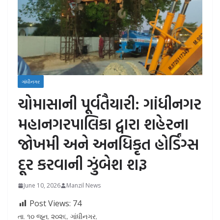
ગાંધીનગર
ચોમાસાની પૂર્વતૈયારી: ગાંધીનગર
મહાનગરપાલિકા દ્વારા શહેરના
જોખમી અને અનધિકૃત હોર્ડિંગ્સ
દૂર કરવાની ઝુંબેશ શરૂ
June 10, 2026
Manzil News
Post Views:
74
તા. ૧૦ જૂન, ૨૦૨૬, ગાંધીનગર,