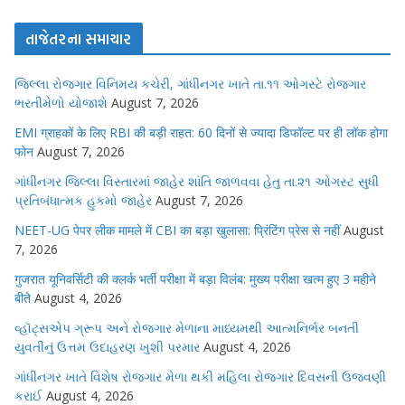
તાજેતરના સમાચાર
જિલ્લા રોજગાર વિનિમય કચેરી, ગાંધીનગર ખાતે તા.૧૧ ઓગસ્ટે રોજગાર
ભરતીમેળો યોજાશે
August 7, 2026
EMI ग्राहकों के लिए RBI की बड़ी राहत: 60 दिनों से ज्यादा डिफॉल्ट पर ही लॉक होगा
फोन
August 7, 2026
ગાંધીનગર જિલ્લા વિસ્તારમાં જાહેર શાંતિ જાળવવા હેતુ તા.૨૧ ઓગસ્ટ સુધી
પ્રતિબંધાત્મક હુકમો જાહેર
August 7, 2026
NEET-UG पेपर लीक मामले में CBI का बड़ा खुलासा: प्रिंटिंग प्रेस से नहीं
August
7, 2026
गुजरात यूनिवर्सिटी की क्लर्क भर्ती परीक्षा में बड़ा विलंब: मुख्य परीक्षा खत्म हुए 3 महीने
बीते
August 4, 2026
વ્હૉટ્સએપ ગ્રૂપ અને રોજગાર મેળાના માધ્યમથી આત્મનિર્ભર બનતી
યુવતીનું ઉત્તમ ઉદાહરણ ખુશી પરમાર
August 4, 2026
ગાંધીનગર ખાતે વિશેષ રોજગાર મેળા થકી મહિલા રોજગાર દિવસની ઉજવણી
કરાઈ
August 4, 2026