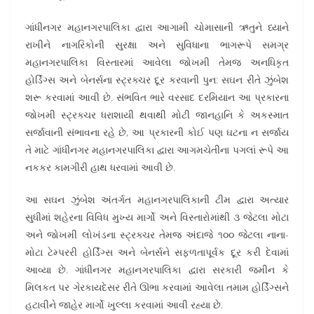
ગાંધીનગર મહાનગરપાલિકા દ્વારા આગામી ચોમાસાની ઋતુને ધ્યાને
રાખીને નાગરિકોની સુરક્ષા અને સુવિધાના ભાગરૂપે સમગ્ર
મહાનગરપાલિકા વિસ્તારમાં આવેલા જોખમી તેમજ અનધિકૃત
હોર્ડિંગ્સ અને બેનર્સના સ્ટ્રક્ચર દૂર કરવાની પુન: સઘન રીતે ઝુંબેશ
શરૂ કરવામાં આવી છે. સંભવિત ભારે વરસાદ દરમિયાન આ પ્રકારના
જોખમી સ્ટ્રક્ચર ધરાશાયી થવાથી મોટી જાનહાનિ કે અકસ્માત
સર્જાવાની સંભાવના રહે છે, આ પ્રકારની કોઈ પણ ઘટના ન સર્જાય
તે માટે ગાંધીનગર મહાનગરપાલિકા દ્વારા આગમચેતીના પગલાં રૂપે આ
નકકર કામગીરી હાથ ધરવામાં આવી છે.
આ સઘન ઝુંબેશ અંતર્ગત મહાનગરપાલિકાની ટીમ દ્વારા અત્યાર
સુધીમાં શહેરના વિવિધ મુખ્ય માર્ગો અને વિસ્તારોમાંથી ૩ જેટલા મોટા
અને જોખમી લોખંડના સ્ટ્રક્ચર તેમજ અંદાજે ૧૦૦ જેટલા નાના-
મોટા ટેમ્પરરી હોર્ડિંગ્સ અને બેનર્સને સફળતાપૂર્વક દૂર કરી દેવામાં
આવ્યા છે. ગાંધીનગર મહાનગરપાલિકા દ્વારા સરકારી જમીન કે
મિલકત પર ગેરકાયદેસર રીતે ઊભા કરવામાં આવેલા તમામ હોર્ડિંગ્સને
હટાવીને જાહેર માર્ગો ખુલ્લા કરવામાં આવી રહ્યા છે.