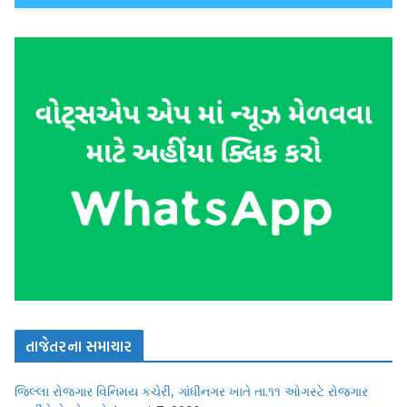
તાજેતરના સમાચાર
જિલ્લા રોજગાર વિનિમય કચેરી, ગાંધીનગર ખાતે તા.૧૧ ઓગસ્ટે રોજગાર