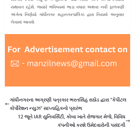
યથાવત રહેશે, જ્યારે ભવિષ્યમાં ભાડા વધારા અથવા નવી ફાળવણી
અંગેના નિર્ણયો ગાંધીનગર મહાનગરપાલિકા દ્વારા નિયમો અનુસાર
લેવામાં આવશે.
ગાંધીનગરના અગ્રણી પત્રકાર ભરતસિંહ રાઠોડ દ્વારા “કેપીટલ
કોર્પોરેશન ન્યુઝ” સાપ્તાહિકનો પ્રારંભ
12 જૂને IAR યુનિવર્સિટી, કોબા ખાતે રોજગાર મેળો, વિવિધ
કંપનીઓ કરશે ઉમેદવારોની પસંદગી