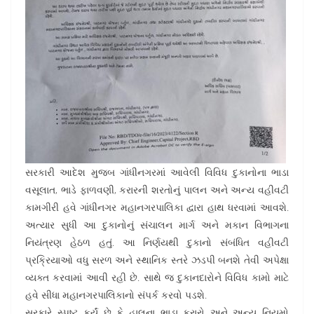
સરકારી આદેશ મુજબ ગાંધીનગરમાં આવેલી વિવિધ દુકાનોના ભાડા
વસૂલાત, ભાડે ફાળવણી, કરારની શરતોનું પાલન અને અન્ય વહીવટી
કામગીરી હવે ગાંધીનગર મહાનગરપાલિકા દ્વારા હાથ ધરવામાં આવશે.
અત્યાર સુધી આ દુકાનોનું સંચાલન માર્ગ અને મકાન વિભાગના
નિયંત્રણ હેઠળ હતું. આ નિર્ણયથી દુકાનો સંબંધિત વહીવટી
પ્રક્રિયાઓ વધુ સરળ અને સ્થાનિક સ્તરે ઝડપી બનશે તેવી અપેક્ષા
વ્યક્ત કરવામાં આવી રહી છે. સાથે જ દુકાનદારોને વિવિધ કામો માટે
હવે સીધા મહાનગરપાલિકાનો સંપર્ક કરવો પડશે.
સરકારે સ્પષ્ટ કર્યું છે કે હાલના ભાડા કરારો અને અન્ય નિયમો