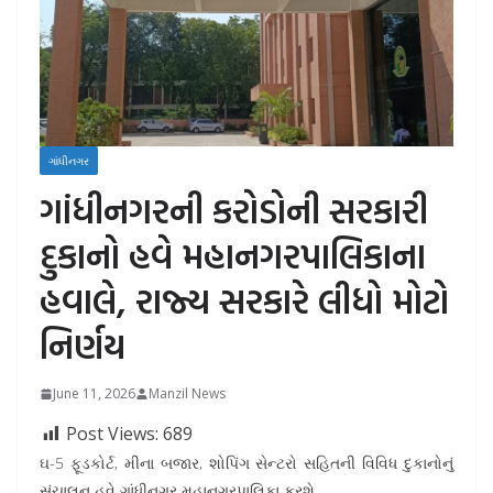
ગાંધીનગર
ગાંધીનગરની કરોડોની સરકારી
દુકાનો હવે મહાનગરપાલિકાના
હવાલે, રાજ્ય સરકારે લીધો મોટો
નિર્ણય
June 11, 2026
Manzil News
Post Views:
689
ઘ-5 ફૂડકોર્ટ, મીના બજાર, શોપિંગ સેન્ટરો સહિતની વિવિધ દુકાનોનું
સંચાલન હવે ગાંધીનગર મહાનગરપાલિકા કરશે