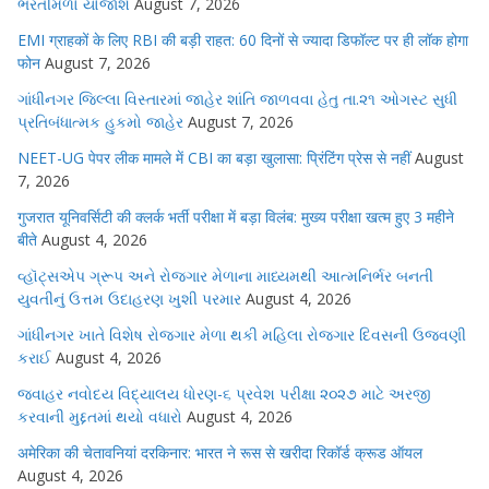
ભરતીમેળો યોજાશે
August 7, 2026
EMI ग्राहकों के लिए RBI की बड़ी राहत: 60 दिनों से ज्यादा डिफॉल्ट पर ही लॉक होगा
फोन
August 7, 2026
ગાંધીનગર જિલ્લા વિસ્તારમાં જાહેર શાંતિ જાળવવા હેતુ તા.૨૧ ઓગસ્ટ સુધી
પ્રતિબંધાત્મક હુકમો જાહેર
August 7, 2026
NEET-UG पेपर लीक मामले में CBI का बड़ा खुलासा: प्रिंटिंग प्रेस से नहीं
August
7, 2026
गुजरात यूनिवर्सिटी की क्लर्क भर्ती परीक्षा में बड़ा विलंब: मुख्य परीक्षा खत्म हुए 3 महीने
बीते
August 4, 2026
વ્હૉટ્સએપ ગ્રૂપ અને રોજગાર મેળાના માધ્યમથી આત્મનિર્ભર બનતી
યુવતીનું ઉત્તમ ઉદાહરણ ખુશી પરમાર
August 4, 2026
ગાંધીનગર ખાતે વિશેષ રોજગાર મેળા થકી મહિલા રોજગાર દિવસની ઉજવણી
કરાઈ
August 4, 2026
જવાહર નવોદય વિદ્યાલય ધોરણ-૬ પ્રવેશ પરીક્ષા ૨૦૨૭ માટે અરજી
કરવાની મુદ્દતમાં થયો વધારો
August 4, 2026
अमेरिका की चेतावनियां दरकिनार: भारत ने रूस से खरीदा रिकॉर्ड क्रूड ऑयल
August 4, 2026