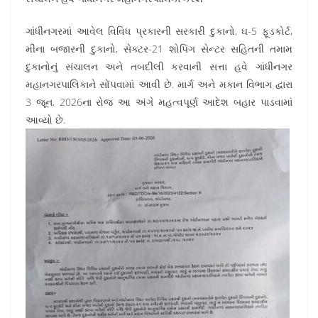
ગાંધીનગરમાં આવેલ વિવિધ પ્રકારની સરકારી દુકાનો, ઘ-5 ફૂડકોર્ટ,
મીના બજારની દુકાનો, સેક્ટર-21 શોપિંગ સેન્ટર સહિતની તમામ
દુકાનોનું સંચાલન અને તબદીલી કરવાની સત્તા હવે ગાંધીનગર
મહાનગરપાલિકાને સોંપવામાં આવી છે. માર્ગ અને મકાન વિભાગ દ્વારા
3 જૂન, 2026ના રોજ આ અંગે મહત્વપૂર્ણ આદેશ બહાર પાડવામાં
આવ્યો છે.