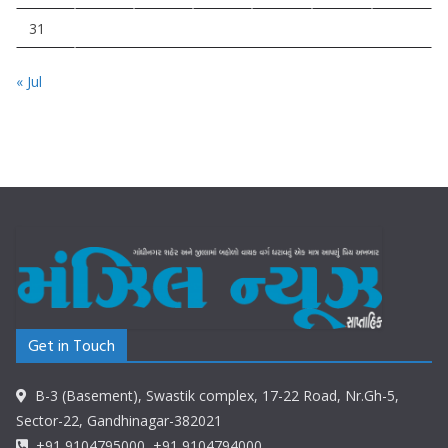
31
« Jul
Get in Touch
B-3 (Basement), Swastik complex, 17-22 Road, Nr.Gh-5,
Sector-22, Gandhinagar-382021
+91 9104795000, +91 9104794000,