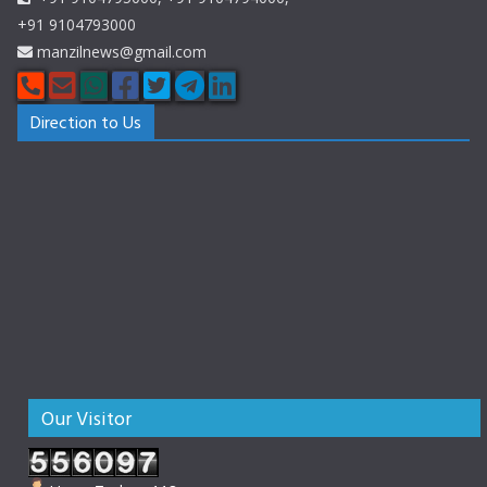
+91 9104793000
manzilnews@gmail.com
Direction to Us
Our Visitor