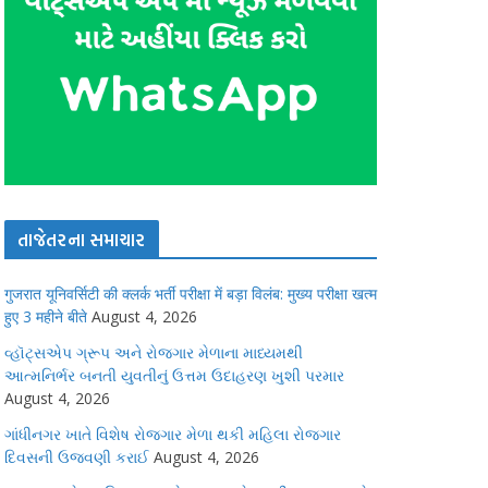
તાજેતરના સમાચાર
गुजरात यूनिवर्सिटी की क्लर्क भर्ती परीक्षा में बड़ा विलंब: मुख्य परीक्षा खत्म
हुए 3 महीने बीते
August 4, 2026
વ્હૉટ્સએપ ગ્રૂપ અને રોજગાર મેળાના માધ્યમથી
આત્મનિર્ભર બનતી યુવતીનું ઉત્તમ ઉદાહરણ ખુશી પરમાર
August 4, 2026
ગાંધીનગર ખાતે વિશેષ રોજગાર મેળા થકી મહિલા રોજગાર
દિવસની ઉજવણી કરાઈ
August 4, 2026