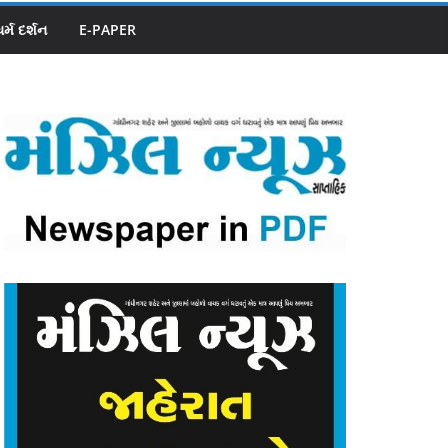
ધર્મ દર્શન
E-PAPER