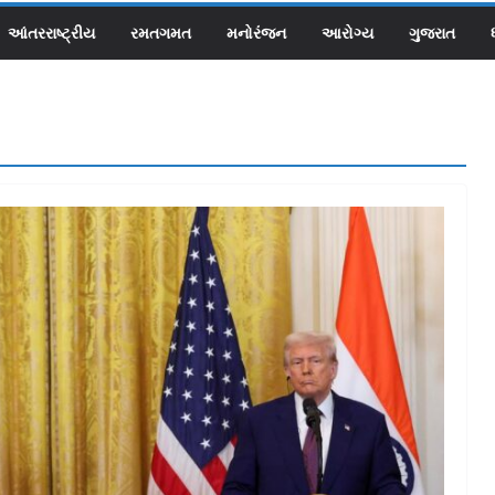
આંતરરાષ્ટ્રીય
રમતગમત
મનોરંજન
આરોગ્ય
ગુજરાત