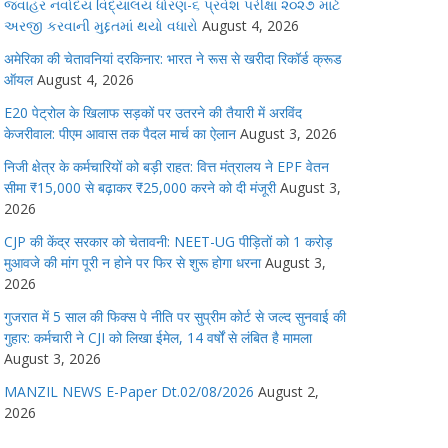
જવાહર નવોદય વિદ્યાલય ધોરણ-૬ પ્રવેશ પરીક્ષા ૨૦૨૭ માટે
અરજી કરવાની મુદ્દતમાં થયો વધારો
August 4, 2026
अमेरिका की चेतावनियां दरकिनार: भारत ने रूस से खरीदा रिकॉर्ड क्रूड
ऑयल
August 4, 2026
E20 पेट्रोल के खिलाफ सड़कों पर उतरने की तैयारी में अरविंद
केजरीवाल: पीएम आवास तक पैदल मार्च का ऐलान
August 3, 2026
निजी क्षेत्र के कर्मचारियों को बड़ी राहत: वित्त मंत्रालय ने EPF वेतन
सीमा ₹15,000 से बढ़ाकर ₹25,000 करने को दी मंजूरी
August 3,
2026
CJP की केंद्र सरकार को चेतावनी: NEET-UG पीड़ितों को 1 करोड़
मुआवजे की मांग पूरी न होने पर फिर से शुरू होगा धरना
August 3,
2026
गुजरात में 5 साल की फिक्स पे नीति पर सुप्रीम कोर्ट से जल्द सुनवाई की
गुहार: कर्मचारी ने CJI को लिखा ईमेल, 14 वर्षों से लंबित है मामला
August 3, 2026
MANZIL NEWS E-Paper Dt.02/08/2026
August 2,
2026