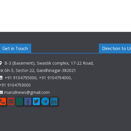
Get in Touch
Direction to U
B-3 (Basement), Swastik complex, 17-22 Road,
Nr.Gh-5, Sector-22, Gandhinagar-382021
+91 9104795000, +91 9104794000,
+91 9104793000
manzilnews@gmail.com