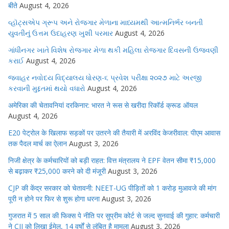
बीते
August 4, 2026
વ્હૉટ્સએપ ગ્રૂપ અને રોજગાર મેળાના માધ્યમથી આત્મનિર્ભર બનતી
યુવતીનું ઉત્તમ ઉદાહરણ ખુશી પરમાર
August 4, 2026
ગાંધીનગર ખાતે વિશેષ રોજગાર મેળા થકી મહિલા રોજગાર દિવસની ઉજવણી
કરાઈ
August 4, 2026
જવાહર નવોદય વિદ્યાલય ધોરણ-૬ પ્રવેશ પરીક્ષા ૨૦૨૭ માટે અરજી
કરવાની મુદ્દતમાં થયો વધારો
August 4, 2026
अमेरिका की चेतावनियां दरकिनार: भारत ने रूस से खरीदा रिकॉर्ड क्रूड ऑयल
August 4, 2026
E20 पेट्रोल के खिलाफ सड़कों पर उतरने की तैयारी में अरविंद केजरीवाल: पीएम आवास
तक पैदल मार्च का ऐलान
August 3, 2026
निजी क्षेत्र के कर्मचारियों को बड़ी राहत: वित्त मंत्रालय ने EPF वेतन सीमा ₹15,000
से बढ़ाकर ₹25,000 करने को दी मंजूरी
August 3, 2026
CJP की केंद्र सरकार को चेतावनी: NEET-UG पीड़ितों को 1 करोड़ मुआवजे की मांग
पूरी न होने पर फिर से शुरू होगा धरना
August 3, 2026
गुजरात में 5 साल की फिक्स पे नीति पर सुप्रीम कोर्ट से जल्द सुनवाई की गुहार: कर्मचारी
ने CJI को लिखा ईमेल, 14 वर्षों से लंबित है मामला
August 3, 2026