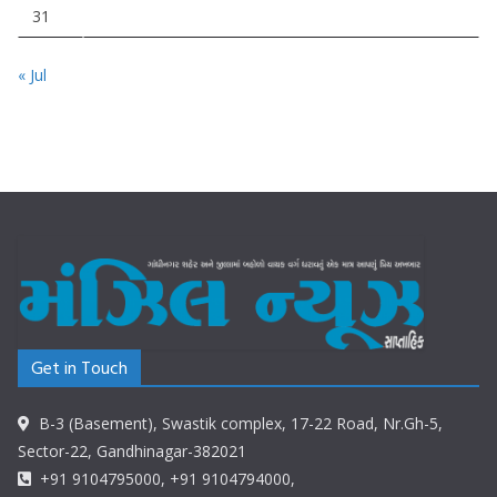
31
« Jul
Get in Touch
B-3 (Basement), Swastik complex, 17-22 Road, Nr.Gh-5,
Sector-22, Gandhinagar-382021
+91 9104795000, +91 9104794000,