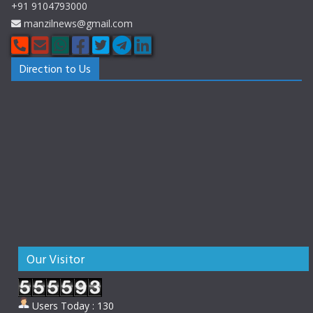
+91 9104793000
manzilnews@gmail.com
Direction to Us
Our Visitor
Users Today : 130