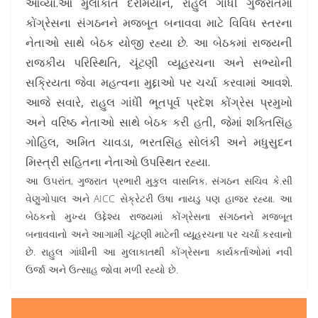
આવ્યા.આ મુલાકાત દરમિયાન, રાહુલ ગાંધી ગુજરાતમાં
કોંગ્રેસના સંગઠનને મજબૂત બનાવવા માટે વિવિધ સ્તરના
નેતાઓ સાથે બેઠક યોજી રહ્યા છે. આ બેઠકમાં રાજ્યની
રાજકીય પરિસ્થિતિ, ચૂંટણી વ્યૂહરચના અને સભ્યોની
સક્રિયતા જેવા મહત્વના મુદ્દાઓ પર ચર્ચા કરવામાં આવશે.
આજે સવારે, રાહુલ ગાંધીે ભૂતપૂર્વ પ્રદેશ કોંગ્રેસ પ્રમુખો
અને વરિષ્ઠ નેતાઓ સાથે બેઠક કરી હતી, જેમાં શક્તિસિંહ
ગોહિલ, અમિત ચાવડા, ભરતસિંહ સોલંકી અને મધુસુદન
મિસ્ત્રી સહિતના નેતાઓ ઉપસ્થિત રહ્યા.
આ ઉપરાંત, ગુજરાત પ્રભારી મુકુલ વાસનિક, સંગઠન સચિવ કે.સી
વેણુગોપાલ અને AICC સેક્રેટરી ઉષા નાયડુ પણ હાજર રહ્યા. આ
બેઠકનો મુખ્ય ઉદ્દેશ્ય રાજ્યમાં કોંગ્રેસના સંગઠનને મજબૂત
બનાવવાનો અને આગામી ચૂંટણી માટેની વ્યૂહરચના પર ચર્ચા કરવાનો
છે. રાહુલ ગાંધીની આ મુલાકાતથી કોંગ્રેસના કાર્યકર્તાઓમાં નવી
ઉર્જા અને ઉત્સાહ જોવા મળી રહ્યો છે.