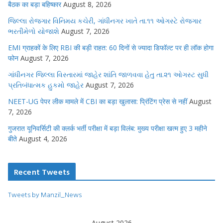
बैठक का बड़ा बहिष्कार
August 8, 2026
જિલ્લા રોજગાર વિનિમય કચેરી, ગાંધીનગર ખાતે તા.૧૧ ઓગસ્ટે રોજગાર
ભરતીમેળો યોજાશે
August 7, 2026
EMI ग्राहकों के लिए RBI की बड़ी राहत: 60 दिनों से ज्यादा डिफॉल्ट पर ही लॉक होगा
फोन
August 7, 2026
ગાંધીનગર જિલ્લા વિસ્તારમાં જાહેર શાંતિ જાળવવા હેતુ તા.૨૧ ઓગસ્ટ સુધી
પ્રતિબંધાત્મક હુકમો જાહેર
August 7, 2026
NEET-UG पेपर लीक मामले में CBI का बड़ा खुलासा: प्रिंटिंग प्रेस से नहीं
August
7, 2026
गुजरात यूनिवर्सिटी की क्लर्क भर्ती परीक्षा में बड़ा विलंब: मुख्य परीक्षा खत्म हुए 3 महीने
बीते
August 4, 2026
Recent Tweets
Tweets by Manzil_News
August 2026