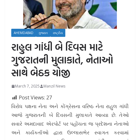
AHEMDABAD
ગુજરાત
રાષ્ટ્રીય
રાહુલ ગાંધી બે દિવસ માટે
ગુજરાતની મુલાકાતે, નેતાઓ
સાથે બેઠક યોજી
March 7, 2025
Manzil News
Post Views:
27
વિરોધ પક્ષના નેતા અને કોંગ્રેસના વરિષ્ઠ નેતા રાહુલ ગાંધી
આજે ગુજરાતની બે દિવસની મુલાકાતે આવ્યા છે. તેઓ
સવારે અમદાવાદ એરપોર્ટ પર પહોંચતા જ પ્રદેશના નેતાઓ
અને કાર્યકર્તાઓ દ્વારા ઉલ્લાસભેર સ્વાગત કરવામાં