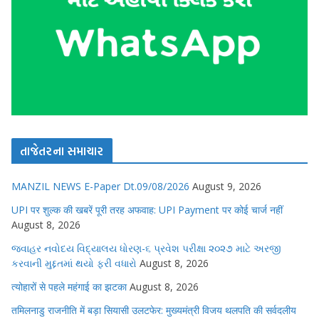
તાજેતરના સમાચાર
MANZIL NEWS E-Paper Dt.09/08/2026
August 9, 2026
UPI पर शुल्क की खबरें पूरी तरह अफवाह: UPI Payment पर कोई चार्ज नहीं
August 8, 2026
જવાહર નવોદય વિદ્યાલય ધોરણ-૬ પ્રવેશ પરીક્ષા ૨૦૨૭ માટે અરજી
કરવાની મુદ્દતમાં થયો ફરી વધારો
August 8, 2026
त्योहारों से पहले महंगाई का झटका
August 8, 2026
तमिलनाडु राजनीति में बड़ा सियासी उलटफेर: मुख्यमंत्री विजय थलपति की सर्वदलीय