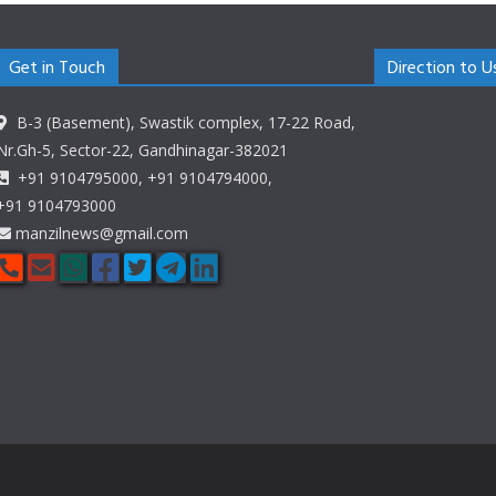
Get in Touch
Direction to U
B-3 (Basement), Swastik complex, 17-22 Road,
Nr.Gh-5, Sector-22, Gandhinagar-382021
+91 9104795000, +91 9104794000,
+91 9104793000
manzilnews@gmail.com