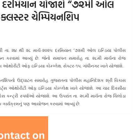
ર્ચ દરમિયાન યોજાશે “૭૨મી ઓલ
 ક્લસ્ટર ચેમ્પિયનશિપ
આગામી તા. ૨૪ થી ૨૮ માર્ચ-૨૦૨૫ દરમિયાન “૭૨મી ઓલ ઇન્ડિયા પોલીસ
ન કરવામાં આવ્યું છે. જેનો સમાપન સમારોહ તા. ૨૮મી માર્ચના રોજ
ર્ટ્સ ઓથોરીટી ઓફ ઇન્ડિયા કોમ્પ્લેક્ષ, સેક્ટર-૧૫, ગાંધીનગર ખાતે યોજાશે.
યનશિપનો ઉદ્ઘાટન સમારોહ ગુજરાતના પોલીસ મહાનિદેશક શ્રી વિકાસ
ર્ટ્સ ઓથોરીટી ઓફ ઇન્ડિયા કોમ્પ્લેક્ષ ખાતે યોજાશે. આ ચાર દિવસીય
રોસ કન્ટ્રી સ્પર્ધાઓ યોજાશે. આ ઉપરાંત તા. ૨૬મી માર્ચના રોજ ચિલોડા
તિક કાર્યક્રમનું પણ આયોજન કરવામાં આવ્યું છે.