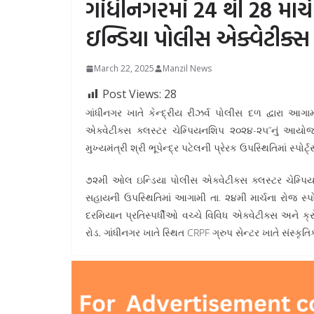
ગાંધીનગરમાં 24 થી 28 મા
ઇન્ડિયા પોલીસ એક્વેટીક્સ
March 22, 2025
Manzil News
Post Views:
28
ગાંધીનગર ખાતે કેન્દ્રીય રીઝર્વ પોલીસ દળ દ્વારા 
એક્વેટીક્સ ક્લસ્ટર ચેમ્પિયનશિપ ૨૦૨૪-૨૫”નું આયોજ
મુખ્યમંત્રી શ્રી ભૂપેન્દ્ર પટેલની પ્રેરક ઉપસ્થિતિમાં સ્પો
૭૨મી ઓલ ઇન્ડિયા પોલીસ એક્વેટીક્સ ક્લસ્ટર ચેમ્પિ
સહાયની ઉપસ્થિતિમાં આગામી તા. ૨૪મી માર્ચના રોજ સ્પો
દરમિયાન પ્રતિસ્પર્ધીઓ વચ્ચે વિવિધ એક્વેટીક્સ અને ક્
રોડ, ગાંધીનગર ખાતે સ્થિત CRPF ગ્રુપ સેન્ટર ખાતે સંસ્કૃ