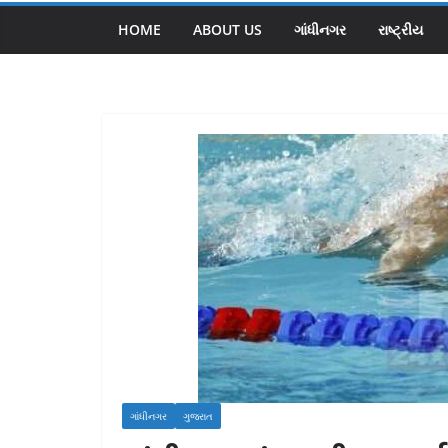
HOME
ABOUT US
ગાંધીનગર
રાષ્ટ્રીય
ગાંધીનગર
ગુજરાત