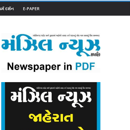
ધર્મ દર્શન
E-PAPER