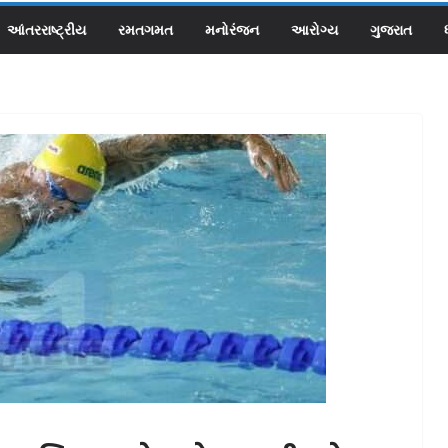
આંતરરાષ્ટ્રીય
રમતગમત
મનોરંજન
આરોગ્ય
ગુજરાત