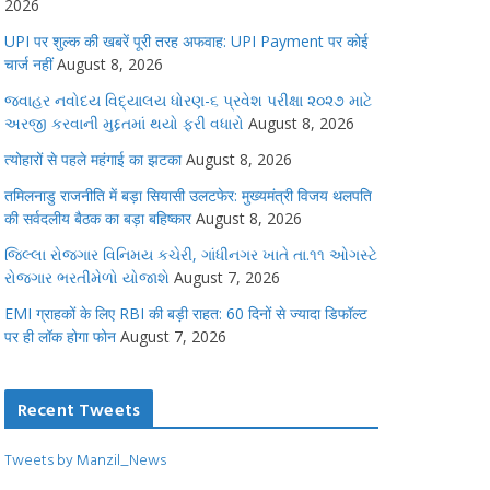
2026
UPI पर शुल्क की खबरें पूरी तरह अफवाह: UPI Payment पर कोई
चार्ज नहीं
August 8, 2026
જવાહર નવોદય વિદ્યાલય ધોરણ-૬ પ્રવેશ પરીક્ષા ૨૦૨૭ માટે
અરજી કરવાની મુદ્દતમાં થયો ફરી વધારો
August 8, 2026
त्योहारों से पहले महंगाई का झटका
August 8, 2026
तमिलनाडु राजनीति में बड़ा सियासी उलटफेर: मुख्यमंत्री विजय थलपति
की सर्वदलीय बैठक का बड़ा बहिष्कार
August 8, 2026
જિલ્લા રોજગાર વિનિમય કચેરી, ગાંધીનગર ખાતે તા.૧૧ ઓગસ્ટે
રોજગાર ભરતીમેળો યોજાશે
August 7, 2026
EMI ग्राहकों के लिए RBI की बड़ी राहत: 60 दिनों से ज्यादा डिफॉल्ट
पर ही लॉक होगा फोन
August 7, 2026
Recent Tweets
Tweets by Manzil_News