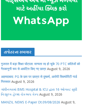
તાજેતરના સમાચાર
गुजरात में बड़ा शिक्षा घोटाला: मान्यता रद्द हो चुके 70 PTC कॉलेजों को
गैरकानूनी रूप से आवंटित किए गए छात्र
August 9, 2026
अहमदाबाद: PG के छत पर छात्रा से दुष्कर्म, आरोपी सिक्योरिटी गार्ड
गिरफ्तार
August 9, 2026
ગાંધીનગરમાં BMS Hospital & ICU દ્વારા 16 ઓગસ્ટ સુધી
નિઃશુલ્ક હેલ્થ ચેકઅપ કેમ્પ
August 9, 2026
MANZIL NEWS E-Paper Dt.09/08/2026
August 9,