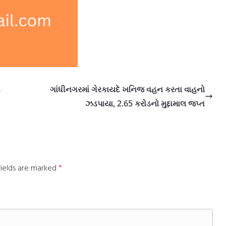
ત
ગાંધીનગરમાં ગેરકાયદે ખનિજ વહન કરતા વાહનો
ઝડપાયા, 2.65 કરોડનો મુદ્દામાલ જપ્ત
fields are marked
*