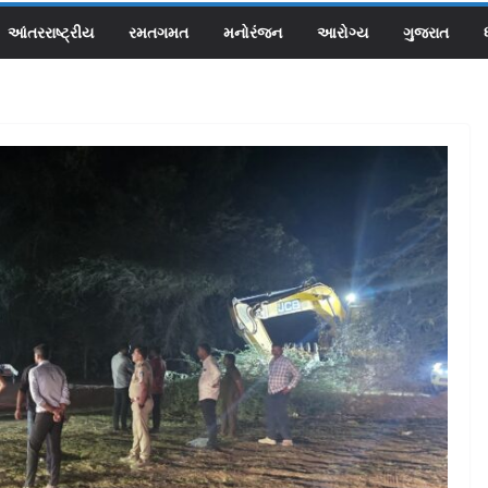
આંતરરાષ્ટ્રીય
રમતગમત
મનોરંજન
આરોગ્ય
ગુજરાત