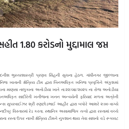
ીત 1.80 કરોડનો મુદ્દામાલ જપ્ત
મદદનીશ ભુસ્તરશાસ્ત્રી પ્રણવ સિંહની સુચના હેઠળ, ગાંધીનગર જીલ્લાના
િજ ખાતાની ક્ષેત્રિય ટીમ દ્વારા બિનઅધિકૃત ખનિજ પ્રવૃત્તિને અંકુશમાં
લાના માણસા તાલુકાના અનોડીયા ખાતે તા.૨૨/૦૪/૨૦૨૫ ના રોજ અનોડીયા
ાં બિનઅધિકૃત સાદીરેતી ખનીજના ખનન અન્વયેની ફરિયાદ મળતા અત્રેની
ાઈન્સ સુપરવાઈઝર શ્રી રણછોડભાઈ આહીર દ્વારા બપોરે આશરે ૨:૦૦ વાગ્યે
્ટ વિસ્તારમાં રેડ કરતા, સ્થાનિક અસામાજિક તત્વો દ્વારા રસ્તામાં વચ્ચે
ના રસ્તા ઉપર નાખી ક્ષેત્રિય ટીમને નુકશાન થાય તેવા સાધનો વડે રૂકાવટ