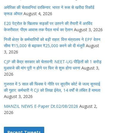
अमेरिका की चेतावनियां दरकिनार: भारत ने रूस से खरीदा रिकॉर्ड
क्रूड ऑयल
August 4, 2026
E20 पेट्रोल के खिलाफ सड़कों पर उतरने की तैयारी में अरविंद
केजरीवाल: पीएम आवास तक पैदल मार्च का ऐलान
August 3, 2026
निजी क्षेत्र के कर्मचारियों को बड़ी राहत: वित्त मंत्रालय ने EPF वेतन
सीमा ₹15,000 से बढ़ाकर ₹25,000 करने को दी मंजूरी
August
3, 2026
CJP की केंद्र सरकार को चेतावनी: NEET-UG पीड़ितों को 1 करोड़
मुआवजे की मांग पूरी न होने पर फिर से शुरू होगा धरना
August 3,
2026
गुजरात में 5 साल की फिक्स पे नीति पर सुप्रीम कोर्ट से जल्द सुनवाई
की गुहार: कर्मचारी ने CJI को लिखा ईमेल, 14 वर्षों से लंबित है मामला
August 3, 2026
MANZIL NEWS E-Paper Dt.02/08/2026
August 2,
2026
Recent Tweets