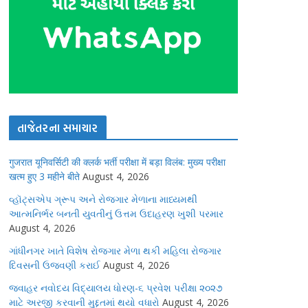
તાજેતરના સમાચાર
गुजरात यूनिवर्सिटी की क्लर्क भर्ती परीक्षा में बड़ा विलंब: मुख्य परीक्षा
खत्म हुए 3 महीने बीते
August 4, 2026
વ્હૉટ્સએપ ગ્રૂપ અને રોજગાર મેળાના માધ્યમથી
આત્મનિર્ભર બનતી યુવતીનું ઉત્તમ ઉદાહરણ ખુશી પરમાર
August 4, 2026
ગાંધીનગર ખાતે વિશેષ રોજગાર મેળા થકી મહિલા રોજગાર
દિવસની ઉજવણી કરાઈ
August 4, 2026
જવાહર નવોદય વિદ્યાલય ધોરણ-૬ પ્રવેશ પરીક્ષા ૨૦૨૭
માટે અરજી કરવાની મુદ્દતમાં થયો વધારો
August 4, 2026