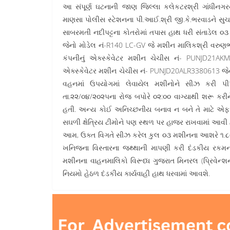
આ સંપૂર્ણ ઘટનાની જાણ જિલ્લા કલેકટરશ્રી ગાંધીનગરને
માણસા પોલીસ સ્ટેશનના પી.આઈ.શ્રી જી.કે.ભરવાડને સુચ
સાબરમતી નદીપટ્ટના કોતરોમાં તપાસ હાથ ધરી સંતાડેલ 
જેનો મોડેલ નં-R140 LC-GV જે મશીન માલિકશ્રી વરુણ
કંપનીનું એક્સ્કેવેટર મશીન ચેચીસ નં- PUNJD21AKM
એક્સ્કેવેટર મશીન ચેચીસ નં- PUNJD20ALR3380613 જ
વહનમાં ઉપયોગમાં લેવાયેલ મશીનોને સીઝ કરી પી
તા.૨૨/૦૪/૨૦૨૫ના રોજ બપોરે ૦૨:૦૦ વાગ્યાથી શરૂ કરીન
હતી. અન્ય કોઈ અનિચ્છનીય બનાવ ન બને તે માટે એફ.એસ
સઘળી ક્ષેત્રિય ટીમોને પણ સ્થળ પર હાજર રાખવામાં આવી 
આમ, ઉક્ત વિગતે સીઝ કરેલ કુલ ૦૩ મશીનના આશરે ૧.૮૦ 
ખનિજના વિસ્તારના જથ્થાની માપણી કરી દંડકીય રકમની
મશીનના વાહનમાલિકો વિરૂધ્ધ ગુજરાત મિનરલ (પ્રિવેન્શ
નિયમો હેઠળ દંડકીય કાર્યવાહી હાથ ધરવામાં આવશે.