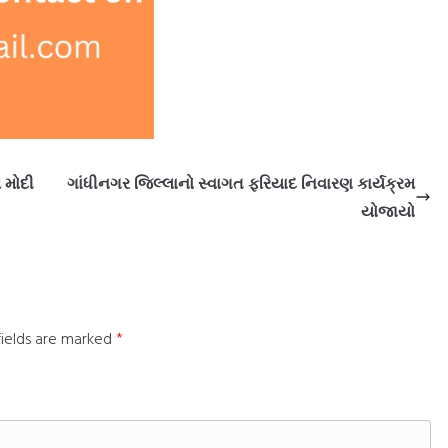
 મોદી
ગાંધીનગર જિલ્લાનો સ્વાગત ફરિયાદ નિવારણ કાર્યક્રમ
યોજાયો
fields are marked
*