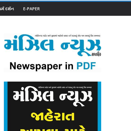
ધર્મ દર્શન
E-PAPER