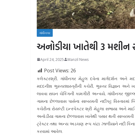
ગાંધીનગર
અનોડીયા ખાતેથી 3 મશીન સહ
April 24, 2025
Manzil News
Post Views:
26
કલેક્ટરશ્રી, ગાંધીનગર મેહુલ દવેના માર્ગદર્શન અને 
મદદનીશ ભુસ્તરશાસ્ત્રીની કચેરી, ભુસ્તર વિજ્ઞાન અને ખન
લાવવા સઘન ચેકિંગની કામગીરી અન્વયે, ગાંધીનગર જીલ્
ગામના છેલ્લાવાસ પાસેના સાબરમતી નદીપટ્ટ વિસ્તારમ
કચેરીના રોયલ્ટી ઇન્સ્પેકટર શ્રી મેહુલા સભાયા અને મ
અનોડીયા ગામના છેલ્લાવાસ ખાતેથી પસાર થતી સાબરમતી નદીપટ
ટ્રેક્ટર તથા અન્ય અડચણ રૂપ કાંટા ઝાળીયાને નદી કિનારા
કરવામાં આવેલ.