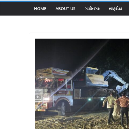
HOME
ABOUT US
ગાંધીનગર
રાષ્ટ્રીય