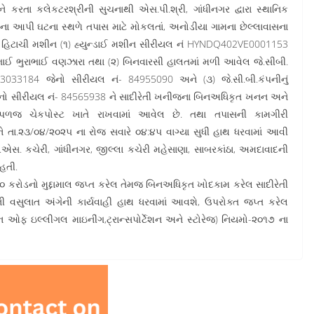
 કરતા કલેકટરશ્રીની સુચનાથી એસ.પી.શ્રી, ગાંધીનગર દ્વારા સ્થાનિક
ના આપી ઘટના સ્થળે તપાસ માટે મોકલતાં, અનોડીયા ગામના છેલ્લાવાસના
૦૩ હિટાચી મશીન (૧) હ્યુન્ડાઈ મશીન સીરીયલ નં HYNDQ402VE0001153
ભાઈ ભુરાભાઈ વણઝારા તથા (૨) બિનવારસી હાલતમાં મળી આવેલ જે.સીબી.
3033184 જેનો સીરીયલ નં- 84955090 અને (૩) જે.સી.બી.કંપનીનું
ેનો સીરીયલ નં- 84565938 ને સાદીરેતી ખનીજના બિનઅધિકૃત ખનન અને
પળજ ચેકપોસ્ટ ખાતે રાખવામાં આવેલ છે. તથા તપાસની કામગીરી
ે તા.૨૩/૦૪/૨૦૨૫ ના રોજ સવારે ૦૪:૪૫ વાગ્યા સુધી હાથ ધરવામાં આવી
. કચેરી, ગાંધીનગર, જીલ્લા કચેરી મહેસાણા, સાબરકાંઠા, અમદાવાદની
હતી.
કરોડનો મુદ્દામાલ જપ્ત કરેલ તેમજ બિનઅધિકૃત ખોદકામ કરેલ સાદીરેતી
 વસુલાત અંગેની કાર્યવાહી હાથ ધરવામાં આવશે, ઉપરોક્ત જપ્ત કરેલ
ન ઓફ ઇલ્લીગલ માઇનીંગ,ટ્રાન્સપોર્ટેશન અને સ્ટોરેજ) નિયમો-૨૦૧૭ ના