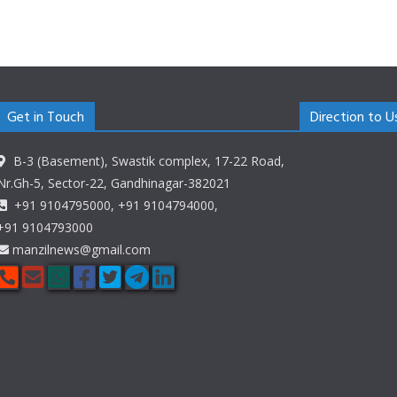
Get in Touch
Direction to U
B-3 (Basement), Swastik complex, 17-22 Road,
Nr.Gh-5, Sector-22, Gandhinagar-382021
+91 9104795000, +91 9104794000,
+91 9104793000
manzilnews@gmail.com