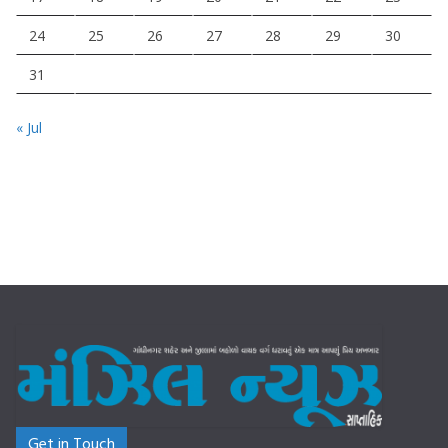
24
25
26
27
28
29
30
31
« Jul
Get in Touch