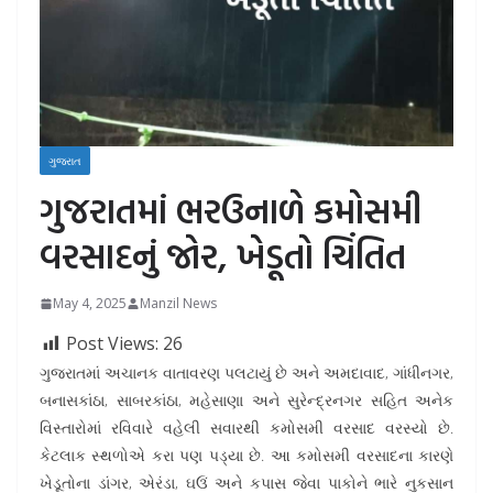
ગુજરાત
ગુજરાતમાં ભરઉનાળે કમોસમી
વરસાદનું જોર, ખેડૂતો ચિંતિત
May 4, 2025
Manzil News
Post Views:
26
ગુજરાતમાં અચાનક વાતાવરણ પલટાયું છે અને અમદાવાદ, ગાંધીનગર,
બનાસકાંઠા, સાબરકાંઠા, મહેસાણા અને સુરેન્દ્રનગર સહિત અનેક
વિસ્તારોમાં રવિવારે વહેલી સવારથી કમોસમી વરસાદ વરસ્યો છે.
કેટલાક સ્થળોએ કરા પણ પડ્યા છે. આ કમોસમી વરસાદના કારણે
ખેડૂતોના ડાંગર, એરંડા, ઘઉં અને કપાસ જેવા પાકોને ભારે નુકસાન