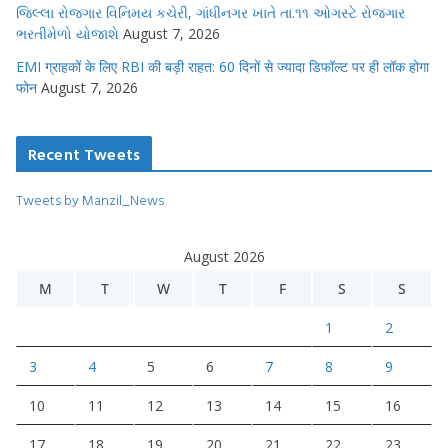
જિલ્લા રોજગાર વિનિમય કચેરી, ગાંધીનગર ખાતે તા.૧૧ ઓગસ્ટે રોજગાર
ભરતીમેળો યોજાશે
August 7, 2026
EMI ग्राहकों के लिए RBI की बड़ी राहत: 60 दिनों से ज्यादा डिफॉल्ट पर ही लॉक होगा
फोन
August 7, 2026
Recent Tweets
Tweets by Manzil_News
August 2026
M
T
W
T
F
S
S
1
2
3
4
5
6
7
8
9
10
11
12
13
14
15
16
17
18
19
20
21
22
23