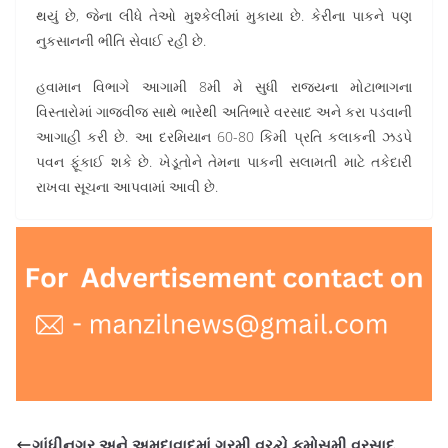
થયું છે, જેના લીધે તેઓ મુશ્કેલીમાં મુકાયા છે. કેરીના પાકને પણ
નુકસાનની ભીતિ સેવાઈ રહી છે.
હવામાન વિભાગે આગામી 8મી મે સુધી રાજ્યના મોટાભાગના
વિસ્તારોમાં ગાજવીજ સાથે ભારેથી અતિભારે વરસાદ અને કરા પડવાની
આગાહી કરી છે. આ દરમિયાન 60-80 કિમી પ્રતિ કલાકની ઝડપે
પવન ફૂંકાઈ શકે છે. ખેડૂતોને તેમના પાકની સલામતી માટે તકેદારી
રાખવા સૂચના આપવામાં આવી છે.
ગાંધીનગર અને અમદાવાદમાં ગરમી વચ્ચે કમોસમી વરસાદ