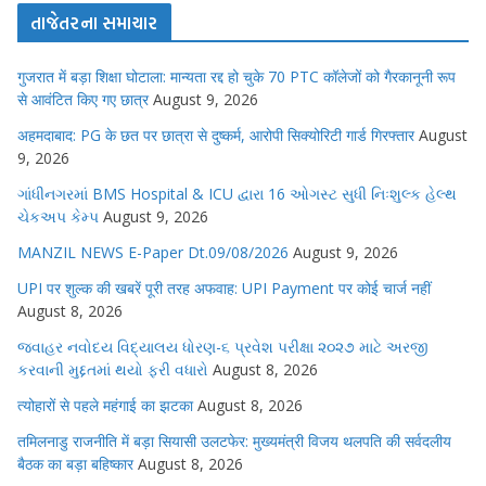
તાજેતરના સમાચાર
गुजरात में बड़ा शिक्षा घोटाला: मान्यता रद्द हो चुके 70 PTC कॉलेजों को गैरकानूनी रूप
से आवंटित किए गए छात्र
August 9, 2026
अहमदाबाद: PG के छत पर छात्रा से दुष्कर्म, आरोपी सिक्योरिटी गार्ड गिरफ्तार
August
9, 2026
ગાંધીનગરમાં BMS Hospital & ICU દ્વારા 16 ઓગસ્ટ સુધી નિઃશુલ્ક હેલ્થ
ચેકઅપ કેમ્પ
August 9, 2026
MANZIL NEWS E-Paper Dt.09/08/2026
August 9, 2026
UPI पर शुल्क की खबरें पूरी तरह अफवाह: UPI Payment पर कोई चार्ज नहीं
August 8, 2026
જવાહર નવોદય વિદ્યાલય ધોરણ-૬ પ્રવેશ પરીક્ષા ૨૦૨૭ માટે અરજી
કરવાની મુદ્દતમાં થયો ફરી વધારો
August 8, 2026
त्योहारों से पहले महंगाई का झटका
August 8, 2026
तमिलनाडु राजनीति में बड़ा सियासी उलटफेर: मुख्यमंत्री विजय थलपति की सर्वदलीय
बैठक का बड़ा बहिष्कार
August 8, 2026