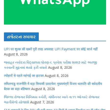
તાજેતરના સમાચાર
UPI पर शुल्क की खबरें पूरी तरह अफवाह: UPI Payment पर कोई चार्ज नहीं
August 8, 2026
જવાહર નવોદય વિદ્યાલય ધોરણ-૬ પ્રવેશ પરીક્ષા ૨૦૨૭ માટે અરજી
કરવાની મુદ્દતમાં થયો ફરી વધારો
August 8, 2026
त्योहारों से पहले महंगाई का झटका
August 8, 2026
तमिलनाडु राजनीति में बड़ा सियासी उलटफेर: मुख्यमंत्री विजय थलपति की सर्वदलीय
बैठक का बड़ा बहिष्कार
August 8, 2026
જિલ્લા રોજગાર વિનિમય કચેરી, ગાંધીનગર ખાતે તા.૧૧ ઓગસ્ટે રોજગાર
ભરતીમેળો યોજાશે
August 7, 2026