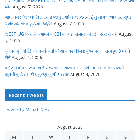
EMI ग्राहकों के लिए RBI की बड़ी राहत: 60 दिनों से ज्यादा डिफॉल्ट पर ही लॉक होगा
फोन
August 7, 2026
ગાંધીનગર જિલ્લા વિસ્તારમાં જાહેર શાંતિ જાળવવા હેતુ તા.૨૧ ઓગસ્ટ સુધી
પ્રતિબંધાત્મક હુકમો જાહેર
August 7, 2026
NEET-UG पेपर लीक मामले में CBI का बड़ा खुलासा: प्रिंटिंग प्रेस से नहीं
August
7, 2026
गुजरात यूनिवर्सिटी की क्लर्क भर्ती परीक्षा में बड़ा विलंब: मुख्य परीक्षा खत्म हुए 3 महीने
बीते
August 4, 2026
વ્હૉટ્સએપ ગ્રૂપ અને રોજગાર મેળાના માધ્યમથી આત્મનિર્ભર બનતી
યુવતીનું ઉત્તમ ઉદાહરણ ખુશી પરમાર
August 4, 2026
Recent Tweets
Tweets by Manzil_News
August 2026
M
T
W
T
F
S
S