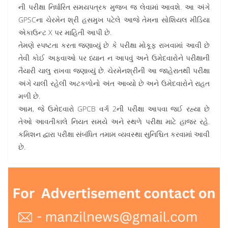
ની પરીક્ષા નિર્ધારિત સમયપત્રક મુજબ જ લેવામાં આવશે. આ અંગે
GPSCના ચેરમેન શ્રી હસમુખ પટેલે આજે તેમના સોશિયલ મીડિયા
એકાઉન્ટ X પર માહિતી આપી છે.
તેમણે સ્પષ્ટતા કરતા જણાવ્યું છે કે પરીક્ષા મોકૂફ રાખવામાં આવી છે
તેવી કોઈ અફવાઓ પર ધ્યાન ન આપવું અને ઉમેદવારોને પરીક્ષાની
તૈયારી ચાલુ રાખવા જણાવ્યું છે. ચેરમેનશ્રીની આ જાહેરાતથી પરીક્ષા
અંગે ચાલી રહેલી અટકળોનો અંત આવ્યો છે અને ઉમેદવારોને રાહત
મળી છે.
આમ, જે ઉમેદવારો GPCB વર્ગ 2ની પરીક્ષા આપવા જઈ રહ્યા છે
તેઓ આવતીકાલે નિયત સમયે અને સ્થળે પરીક્ષા માટે હાજર રહે.
કમિશન દ્વારા પરીક્ષા સંબંધિત તમામ વ્યવસ્થા સુનિશ્ચિત કરવામાં આવી
છે.