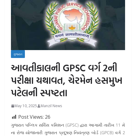
ગુજરાત
આવતીકાલની GPSC વર્ગ 2ની
પરીક્ષા યથાવત, ચેરમેન હસમુખ
પટેલની સ્પષ્ટતા
May 10, 2025
Manzil News
Post Views:
26
ગુજરાત પબ્લિક સર્વિસ કમિશન (GPSC) દ્વારા આગામી તારીખ 11 મે
ના રોજ યોજાનારી ગુજરાત પ્રદૂષણ નિયંત્રણ બોર્ડ (GPCB) વર્ગ 2