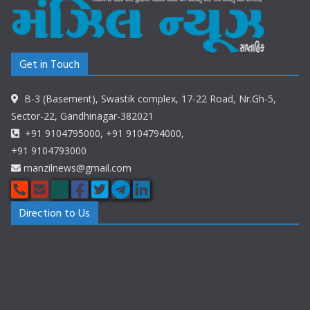
Get in Touch
B-3 (Basement), Swastik complex, 17-22 Road, Nr.Gh-5,
Sector-22, Gandhinagar-382021
+91 9104795000, +91 9104794000,
+91 9104793000
manzilnews@gmail.com
Direction to Us