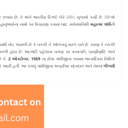
પાય છે, તે અંગે ભારતીય રિઝર્વ બેંકે (RBI) ખુલાસો કર્યો છે. RBIએ
 મહાનુભાવોના નામો પર વિચારણા કરાયા બાદ, સર્વસંમતિથી
મહાત્મા ગાંધી
ની
ાખવાથી નોટ અસલી છે કે નકલી તે ઓળખવું સરળ બને છે, કારણ કે નકલી
ળી હોય છે. આઝાદી પહેલાના ચલણ પર વનસ્પતિ, પ્રાણીસૃષ્ટિ અને
ે કે,
2 ઓક્ટોબર, 1969
ના રોજ ગાંધીજીના ૧૦૦મા જન્મદિવસ નિમિત્તે
માં આવી હતી. આ પગલું ગાંધીજીના અપ્રતિમ યોગદાન અને તેમના
લીગસી