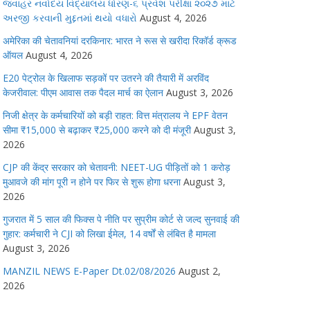
જવાહર નવોદય વિદ્યાલય ધોરણ-૬ પ્રવેશ પરીક્ષા ૨૦૨૭ માટે
અરજી કરવાની મુદ્દતમાં થયો વધારો
August 4, 2026
अमेरिका की चेतावनियां दरकिनार: भारत ने रूस से खरीदा रिकॉर्ड क्रूड
ऑयल
August 4, 2026
E20 पेट्रोल के खिलाफ सड़कों पर उतरने की तैयारी में अरविंद
केजरीवाल: पीएम आवास तक पैदल मार्च का ऐलान
August 3, 2026
निजी क्षेत्र के कर्मचारियों को बड़ी राहत: वित्त मंत्रालय ने EPF वेतन
सीमा ₹15,000 से बढ़ाकर ₹25,000 करने को दी मंजूरी
August 3,
2026
CJP की केंद्र सरकार को चेतावनी: NEET-UG पीड़ितों को 1 करोड़
मुआवजे की मांग पूरी न होने पर फिर से शुरू होगा धरना
August 3,
2026
गुजरात में 5 साल की फिक्स पे नीति पर सुप्रीम कोर्ट से जल्द सुनवाई की
गुहार: कर्मचारी ने CJI को लिखा ईमेल, 14 वर्षों से लंबित है मामला
August 3, 2026
MANZIL NEWS E-Paper Dt.02/08/2026
August 2,
2026