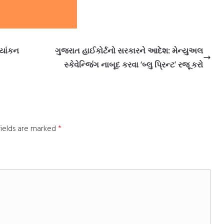
્યાંકન
ગુજરાત હાઈકોર્ટનો સરકારને આદેશ: મેન્યુઅલ
સ્કેવેન્જિંગ નાબૂદ કરવા ‘બ્લુ પ્રિન્ટ’ રજૂ કરો
fields are marked
*