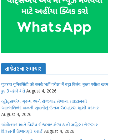
તાજેતરના સમાચાર
गुजरात यूनिवर्सिटी की क्लर्क भर्ती परीक्षा में बड़ा विलंब: मुख्य परीक्षा खत्म
हुए 3 महीने बीते
August 4, 2026
વ્હૉટ્સએપ ગ્રૂપ અને રોજગાર મેળાના માધ્યમથી
આત્મનિર્ભર બનતી યુવતીનું ઉત્તમ ઉદાહરણ ખુશી પરમાર
August 4, 2026
ગાંધીનગર ખાતે વિશેષ રોજગાર મેળા થકી મહિલા રોજગાર
દિવસની ઉજવણી કરાઈ
August 4, 2026