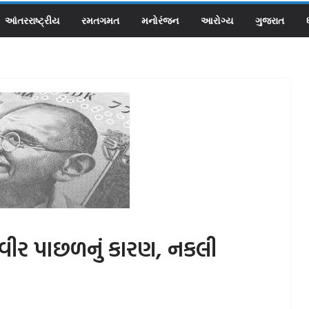
આંતરરાષ્ટ્રીય
રમતગમત
મનોરંજન
આરોગ્ય
ગુજરાત
સવીર પાછળનું કારણ, નકલી