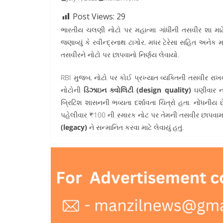
Post Views:
29
ભારતીય ચલણી નોટો પર મહાત્મા ગાંધીની તસવીર શા માટે છ
જણાવ્યું કે રવીન્દ્રનાથ ટાગોર, મધર ટેરેસા સહિત અનેક
તસવીરને નોટો પર છાપવાનો નિર્ણય લેવાયો.
RBI મુજબ, નોટો પર કોઈ પ્રખ્યાત વ્યક્તિની તસવીર ર
નોટોની
ડિઝાઇન ક્વોલિટી (design quality)
ઘણીવાર નબ
બ્રિટિશ શાસનની ભવ્યતા દર્શાવતા ચિત્રો હતા. નોંધનીય છ
પહેલીવાર ₹100 ની સ્મારક નોટ પર તેમની તસવીર છાપવા
(legacy)
ને સન્માનિત કરવા માટે લેવાયું હતું.