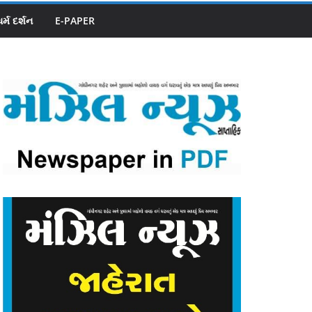
ધર્મ દર્શન
E-PAPER