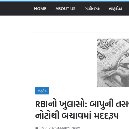
HOME
ABOUT US
ગાંધીનગર
રાષ્ટ્રીય
રાષ્ટ્રીય
RBIનો ખુલાસો: બાપુની ત
નોટોથી બચાવમાં મદદરૂપ
July 7, 2025
Manzil News