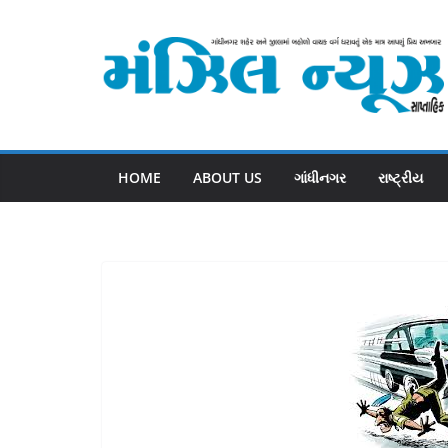
Skip
to
content
HOME
ABOUT US
ગાંધીનગર
રાષ્ટ્રીય