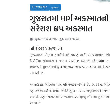
AHEMDABAD
ગુજરાત
ગુજરાતમાં માર્ગ અકસ્માતન
સરેરાશ ૪૫ અકસ્માત
September 4, 2025
Manzil News
Post Views:
54
ગુજરાતમાં બેફામ ડ્રાઈવિંગને કારણે માર્ગ અકસ્માતોની સ
રિપોર્ટમાં ચોંકાવનારા તારણો સામે આવ્યા છે, જે દર્શાવ
૨૦૨૩માં ગુજરાતમાં કુલ ૧૬,૩૪૯ અકસ્માત થયા, જેમાં ૭,
નોંધાયો છે.
અમદાવાદ શહેરમાં પણ પરિસ્થિતિ ગંભીર છે. ૨૦૨૩માં શહેર
વ્હીલર સવારોના થયા. રિપોર્ટ મુજબ, ૨૩૬ રાહદારીઓ અને
સવારો પણ જોખમમાં છે, જેમના ૨૬ મૃત્યુ નોંધાયા હતા. આ આ
રહ્યા છે.