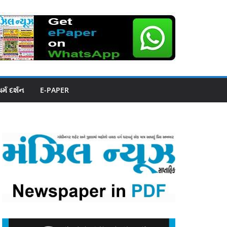
ધર્મ દર્શન
E-PAPER