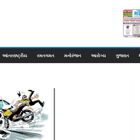
આંતરરાષ્ટ્રીય
રમતગમત
મનોરંજન
આરોગ્ય
ગુજરાત