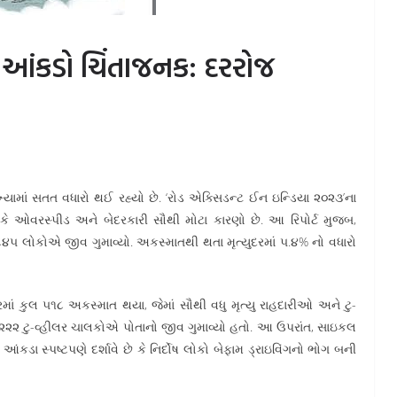
ો આંકડો ચિંતાજનક: દરરોજ
ંખ્યામાં સતત વધારો થઈ રહ્યો છે. ‘રોડ એક્સિડન્ટ ઈન ઇન્ડિયા ૨૦૨૩’ના
ે છે કે ઓવરસ્પીડ અને બેદરકારી સૌથી મોટા કારણો છે. આ રિપોર્ટ મુજબ,
૮૪૫ લોકોએ જીવ ગુમાવ્યો. અકસ્માતથી થતા મૃત્યુદરમાં ૫.૪% નો વધારો
માં કુલ ૫૧૮ અકસ્માત થયા, જેમાં સૌથી વધુ મૃત્યુ રાહદારીઓ અને ટુ-
 ૨૨૨ ટુ-વ્હીલર ચાલકોએ પોતાનો જીવ ગુમાવ્યો હતો. આ ઉપરાંત, સાઇકલ
ંકડા સ્પષ્ટપણે દર્શાવે છે કે નિર્દોષ લોકો બેફામ ડ્રાઇવિંગનો ભોગ બની