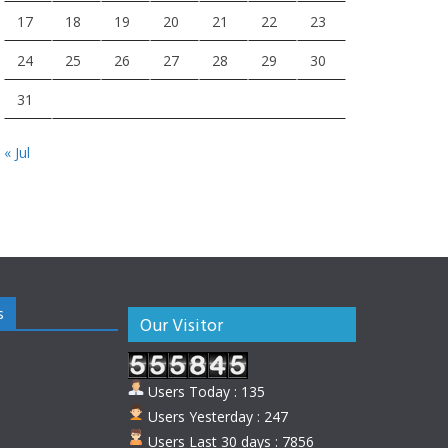
17
18
19
20
21
22
23
24
25
26
27
28
29
30
31
« Jul
s
Our Visitor
Users Today : 135
Users Yesterday : 247
Users Last 30 days : 7856