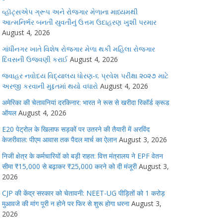
વ્હૉટ્સએપ ગ્રૂપ અને રોજગાર મેળાના માધ્યમથી
આત્મનિર્ભર બનતી યુવતીનું ઉત્તમ ઉદાહરણ ખુશી પરમાર
August 4, 2026
ગાંધીનગર ખાતે વિશેષ રોજગાર મેળા થકી મહિલા રોજગાર
દિવસની ઉજવણી કરાઈ
August 4, 2026
જવાહર નવોદય વિદ્યાલય ધોરણ-૬ પ્રવેશ પરીક્ષા ૨૦૨૭ માટે
અરજી કરવાની મુદ્દતમાં થયો વધારો
August 4, 2026
अमेरिका की चेतावनियां दरकिनार: भारत ने रूस से खरीदा रिकॉर्ड क्रूड
ऑयल
August 4, 2026
E20 पेट्रोल के खिलाफ सड़कों पर उतरने की तैयारी में अरविंद
केजरीवाल: पीएम आवास तक पैदल मार्च का ऐलान
August 3, 2026
निजी क्षेत्र के कर्मचारियों को बड़ी राहत: वित्त मंत्रालय ने EPF वेतन
सीमा ₹15,000 से बढ़ाकर ₹25,000 करने को दी मंजूरी
August 3,
2026
CJP की केंद्र सरकार को चेतावनी: NEET-UG पीड़ितों को 1 करोड़
मुआवजे की मांग पूरी न होने पर फिर से शुरू होगा धरना
August 3,
2026