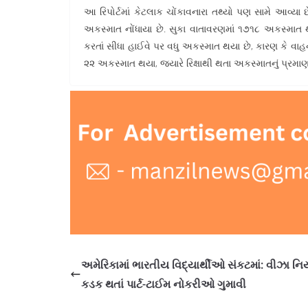
આ રિપોર્ટમાં કેટલાક ચોંકાવનારા તથ્યો પણ સામે આવ્યા 
અકસ્માત નોંધાયા છે. સુકા વાતાવરણમાં ૧૭૧૮ અકસ્માત 
કરતાં સીધા હાઈવે પર વધુ અકસ્માત થયા છે, કારણ કે વાહ
૨૨ અકસ્માત થયા, જ્યારે રિક્ષાથી થતા અકસ્માતનું પ્રમ
અમેરિકામાં ભારતીય વિદ્યાર્થીઓ સંકટમાં: વીઝા નિ
કડક થતાં પાર્ટ-ટાઈમ નોકરીઓ ગુમાવી