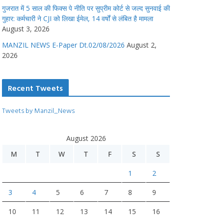
गुजरात में 5 साल की फिक्स पे नीति पर सुप्रीम कोर्ट से जल्द सुनवाई की
गुहार: कर्मचारी ने CJI को लिखा ईमेल, 14 वर्षों से लंबित है मामला
August 3, 2026
MANZIL NEWS E-Paper Dt.02/08/2026
August 2,
2026
Recent Tweets
Tweets by Manzil_News
August 2026
M
T
W
T
F
S
S
1
2
3
4
5
6
7
8
9
10
11
12
13
14
15
16