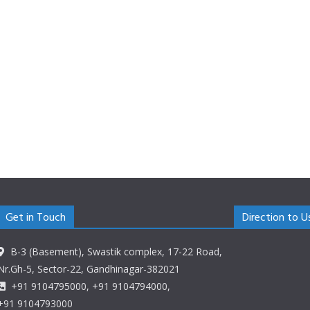
Get in Touch
Direction to U
B-3 (Basement), Swastik complex, 17-22 Road,
Nr.Gh-5, Sector-22, Gandhinagar-382021
+91 9104795000, +91 9104794000,
+91 9104793000