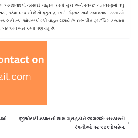
છે. અમદાવાદમાં વરસાદી માહોલ કરતાં સુકા અને સ્વચ્છ વાતાવરણમાં વધુ
થયા, જેમાં ૫૧૨ લોકોએ જીવ ગુમાવ્યો. બ્રિજ અને વળાંકવાળા રસ્તાઓ
નચાલકો ત્યાં ઓવરસ્પીડથી વાહન ચલાવે છે. દારૂ પીને ડ્રાઈવિંગ કરવાના
ાણ કાર અને બસ કરતા પણ વધુ છે.
યમો
જીએસટી કપાતનો લાભ ગ્રાહકોને જ મળશે: સરકારની
કંપનીઓ પર કડક દેખરેખ.