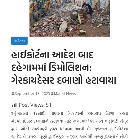
ગાંધીનગર
હાઈકોર્ટના આદેશ બાદ
દહેગામમાં ડિમોલિશન:
ગેરકાયદેસર દબાણો હટાવાયા
September 13, 2025
Manzil News
Post Views:
51
દહેગામમાં વરસાદી પાણીના નિકાલમાં અવરોધ ઊભા કરતા
ગેરકાયદેસર દબાણોને હટાવવા માટે નગરપાલિકા અને વહીવટી તંત્ર
દ્વારા મોટી કાર્યવાહી હાથ ધરવામાં આવી છે. ગુજરાત હાઈકોર્ટના
આદેશને પગલે, પૂર્ણા હાઈસ્કૂલ નજીક આવેલી ત્રણ દુકાનોને તોડી