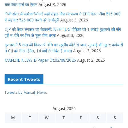
तक पैदल मार्च का ऐलान
August 3, 2026
निजी क्षेत्र के कर्मचारियों को बड़ी राहत: वित्त मंत्रालय ने EPF वेतन सीमा ₹15,000
से बढ़ाकर ₹25,000 करने को दी मंजूरी
August 3, 2026
CJP की केंद्र सरकार को चेतावनी: NEET-UG पीड़ितों को 1 करोड़ मुआवजे की मांग
पूरी न होने पर फिर से शुरू होगा धरना
August 3, 2026
गुजरात में 5 साल की फिक्स पे नीति पर सुप्रीम कोर्ट से जल्द सुनवाई की गुहार: कर्मचारी
ने CJI को लिखा ईमेल, 14 वर्षों से लंबित है मामला
August 3, 2026
MANZIL NEWS E-Paper Dt.02/08/2026
August 2, 2026
Recent Tweets
Tweets by Manzil_News
August 2026
M
T
W
T
F
S
S