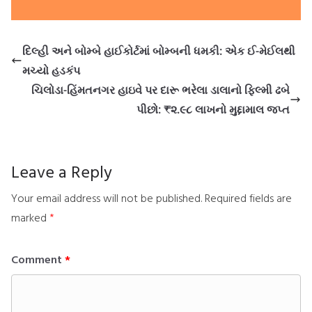
દિલ્હી અને બોમ્બે હાઈકોર્ટમાં બોમ્બની ધમકી: એક ઈ-મેઈલથી
મચ્યો હડકંપ
ચિલોડા-હિંમતનગર હાઇવે પર દારૂ ભરેલા ડાલાનો ફિલ્મી ઢબે
પીછો: ₹૨.૯૮ લાખનો મુદ્દામાલ જપ્ત
Leave a Reply
Your email address will not be published.
Required fields are
marked
*
Comment
*