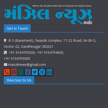
Get in Touch
B-3 (Basement), Swastik complex, 17-22 Road, Nr.Gh-5,
Sector-22, Gandhinagar-382021
+91 9104795000, +91 9104794000,
+91 9104793000
manzilnews@gmail.com
Direction to Us