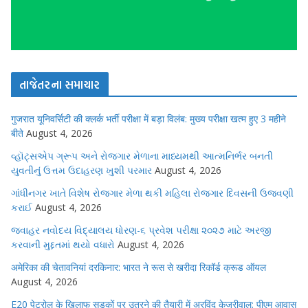
તાજેતરના સમાચાર
गुजरात यूनिवर्सिटी की क्लर्क भर्ती परीक्षा में बड़ा विलंब: मुख्य परीक्षा खत्म हुए 3 महीने
बीते
August 4, 2026
વ્હૉટ્સએપ ગ્રૂપ અને રોજગાર મેળાના માધ્યમથી આત્મનિર્ભર બનતી
યુવતીનું ઉત્તમ ઉદાહરણ ખુશી પરમાર
August 4, 2026
ગાંધીનગર ખાતે વિશેષ રોજગાર મેળા થકી મહિલા રોજગાર દિવસની ઉજવણી
કરાઈ
August 4, 2026
જવાહર નવોદય વિદ્યાલય ધોરણ-૬ પ્રવેશ પરીક્ષા ૨૦૨૭ માટે અરજી
કરવાની મુદ્દતમાં થયો વધારો
August 4, 2026
अमेरिका की चेतावनियां दरकिनार: भारत ने रूस से खरीदा रिकॉर्ड क्रूड ऑयल
August 4, 2026
E20 पेट्रोल के खिलाफ सड़कों पर उतरने की तैयारी में अरविंद केजरीवाल: पीएम आवास