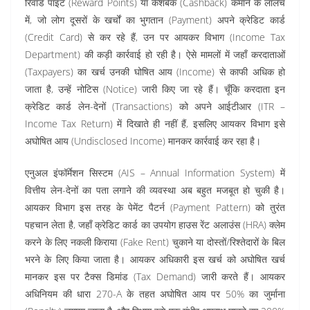
रिवॉर्ड पॉइंट (Reward Points) या कैशबैक (Cashback) कमाने के लालच
में, जो लोग दूसरों के खर्चों का भुगतान (Payment) अपने क्रेडिट कार्ड
(Credit Card) से कर रहे हैं, उन पर आयकर विभाग (Income Tax
Department) की कड़ी कार्रवाई हो रही है। ऐसे मामलों में जहाँ करदाताओं
(Taxpayers) का खर्च उनकी घोषित आय (Income) से काफी अधिक हो
जाता है, उन्हें नोटिस (Notice) जारी किए जा रहे हैं। चूँकि करदाता इन
क्रेडिट कार्ड लेन-देनों (Transactions) को अपने आईटीआर (ITR –
Income Tax Return) में दिखाते ही नहीं हैं, इसलिए आयकर विभाग इसे
अघोषित आय (Undisclosed Income) मानकर कार्रवाई कर रहा है।
एनुअल इंफॉर्मेशन सिस्टम (AIS – Annual Information System) में
वित्तीय लेन-देनों का पता लगाने की व्यवस्था अब बहुत मजबूत हो चुकी है।
आयकर विभाग इस तरह के पेमेंट पैटर्न (Payment Pattern) को तुरंत
पहचान लेता है, जहाँ क्रेडिट कार्ड का उपयोग हाउस रेंट अलाउंस (HRA) क्लेम
करने के लिए नकली किराया (Fake Rent) चुकाने या दोस्तों/रिश्तेदारों के बिल
भरने के लिए किया जाता है। आयकर अधिकारी इस खर्च को अघोषित खर्च
मानकर इस पर टैक्स डिमांड (Tax Demand) जारी करते हैं। आयकर
अधिनियम की धारा 270-A के तहत अघोषित आय पर 50% का जुर्माना