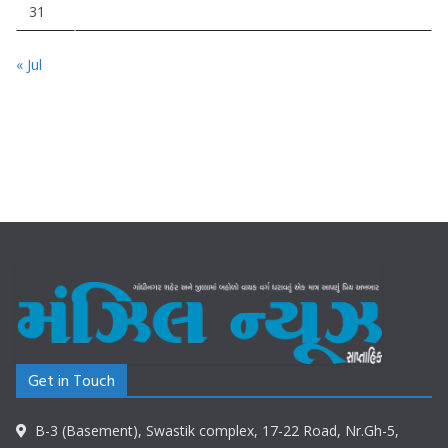
31
« Jul
Get in Touch
B-3 (Basement), Swastik complex, 17-22 Road, Nr.Gh-5,