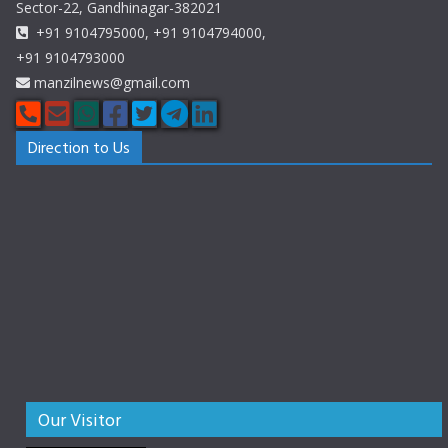
Sector-22, Gandhinagar-382021
+91 9104795000, +91 9104794000,
+91 9104793000
manzilnews@gmail.com
Direction to Us
Our Visitor