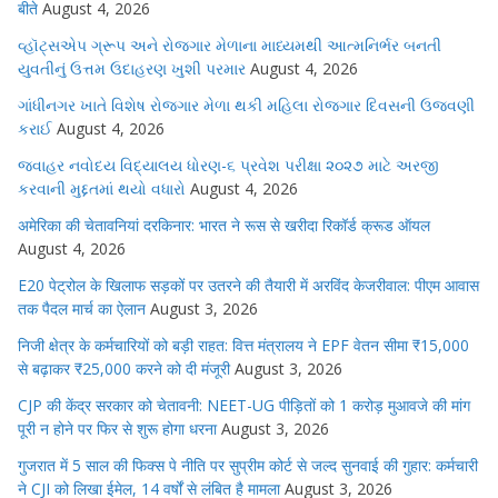
बीते
August 4, 2026
વ્હૉટ્સએપ ગ્રૂપ અને રોજગાર મેળાના માધ્યમથી આત્મનિર્ભર બનતી
યુવતીનું ઉત્તમ ઉદાહરણ ખુશી પરમાર
August 4, 2026
ગાંધીનગર ખાતે વિશેષ રોજગાર મેળા થકી મહિલા રોજગાર દિવસની ઉજવણી
કરાઈ
August 4, 2026
જવાહર નવોદય વિદ્યાલય ધોરણ-૬ પ્રવેશ પરીક્ષા ૨૦૨૭ માટે અરજી
કરવાની મુદ્દતમાં થયો વધારો
August 4, 2026
अमेरिका की चेतावनियां दरकिनार: भारत ने रूस से खरीदा रिकॉर्ड क्रूड ऑयल
August 4, 2026
E20 पेट्रोल के खिलाफ सड़कों पर उतरने की तैयारी में अरविंद केजरीवाल: पीएम आवास
तक पैदल मार्च का ऐलान
August 3, 2026
निजी क्षेत्र के कर्मचारियों को बड़ी राहत: वित्त मंत्रालय ने EPF वेतन सीमा ₹15,000
से बढ़ाकर ₹25,000 करने को दी मंजूरी
August 3, 2026
CJP की केंद्र सरकार को चेतावनी: NEET-UG पीड़ितों को 1 करोड़ मुआवजे की मांग
पूरी न होने पर फिर से शुरू होगा धरना
August 3, 2026
गुजरात में 5 साल की फिक्स पे नीति पर सुप्रीम कोर्ट से जल्द सुनवाई की गुहार: कर्मचारी
ने CJI को लिखा ईमेल, 14 वर्षों से लंबित है मामला
August 3, 2026