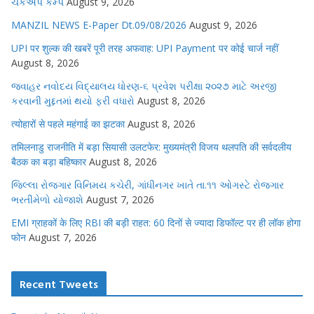
ચેકઅપ કેમ્પ
August 9, 2026
MANZIL NEWS E-Paper Dt.09/08/2026
August 9, 2026
UPI पर शुल्क की खबरें पूरी तरह अफवाह: UPI Payment पर कोई चार्ज नहीं
August 8, 2026
જવાહર નવોદય વિદ્યાલય ધોરણ-૬ પ્રવેશ પરીક્ષા ૨૦૨૭ માટે અરજી
કરવાની મુદ્દતમાં થયો ફરી વધારો
August 8, 2026
त्योहारों से पहले महंगाई का झटका
August 8, 2026
तमिलनाडु राजनीति में बड़ा सियासी उलटफेर: मुख्यमंत्री विजय थलपति की सर्वदलीय
बैठक का बड़ा बहिष्कार
August 8, 2026
જિલ્લા રોજગાર વિનિમય કચેરી, ગાંધીનગર ખાતે તા.૧૧ ઓગસ્ટે રોજગાર
ભરતીમેળો યોજાશે
August 7, 2026
EMI ग्राहकों के लिए RBI की बड़ी राहत: 60 दिनों से ज्यादा डिफॉल्ट पर ही लॉक होगा
फोन
August 7, 2026
Recent Tweets