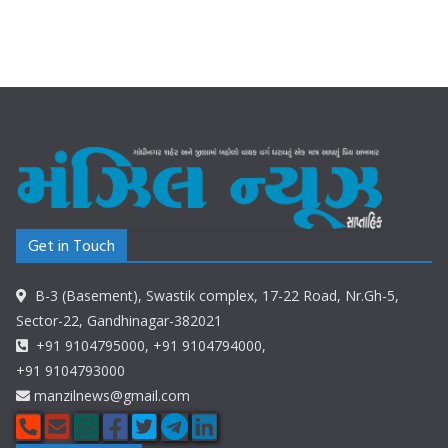
Get in Touch
B-3 (Basement), Swastik complex, 17-22 Road, Nr.Gh-5,
Sector-22, Gandhinagar-382021
+91 9104795000, +91 9104794000,
+91 9104793000
manzilnews@gmail.com