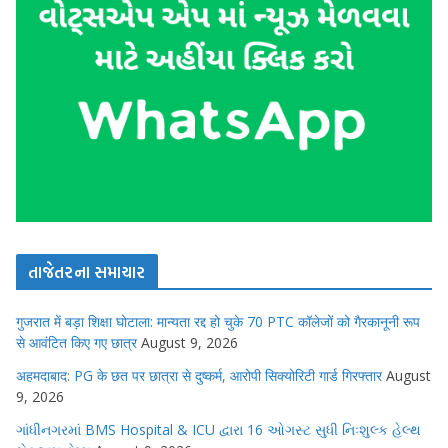
તાજેતરના સમાચાર
गुजरात में बड़ा शिक्षा घोटाला: मान्यता रद्द हो चुके 70 PTC कॉलेजों को गैरकानूनी रूप
से आवंटित किए गए छात्र
August 9, 2026
अहमदाबाद: PG के छत पर छात्रा से दुष्कर्म, आरोपी सिक्योरिटी गार्ड गिरफ्तार
August
9, 2026
ગાંધીનગરમાં BMS Hospital & ICU દ્વારા 16 ઓગસ્ટ સુધી નિઃશુલ્ક હેલ્થ