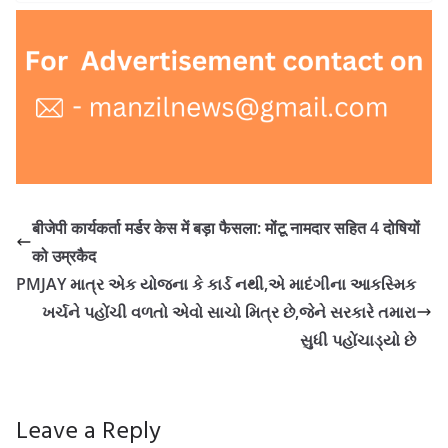
बीजेपी कार्यकर्ता मर्डर केस में बड़ा फैसला: मोंटू नामदार सहित 4 दोषियों
को उम्रकैद
PMJAY માત્ર એક યોજના કે કાર્ડ નથી,એ માદંગીના આકસ્મિક
ખર્ચને પહોંચી વળતો એવો સાચો મિત્ર છે,જેને સરકારે તમારા
સુધી પહોંચાડ્યો છે
Leave a Reply