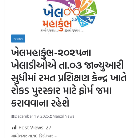
ગુજરાત
ખેલમહાકુંભ-૨૦૨૫ના
ખેલાડીઓએ તા.૦૩ જાન્યુઆરી
સુધીમાં રમત પ્રશિક્ષણ કેન્દ્ર ખાતે
રોકડ પુરસ્કાર માટે ફોર્મ જમા
કરાવવાના રહેશે
December 19, 2025
Manzil News
Post Views:
27
ગાંધીનગર તા.૧૯ ડિસેમ્બર –