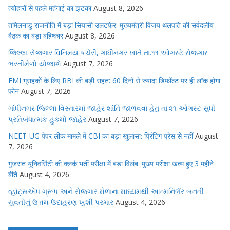
त्योहारों से पहले महंगाई का झटका
August 8, 2026
तमिलनाडु राजनीति में बड़ा सियासी उलटफेर: मुख्यमंत्री विजय थलपति की सर्वदलीय
बैठक का बड़ा बहिष्कार
August 8, 2026
જિલ્લા રોજગાર વિનિમય કચેરી, ગાંધીનગર ખાતે તા.૧૧ ઓગસ્ટે રોજગાર
ભરતીમેળો યોજાશે
August 7, 2026
EMI ग्राहकों के लिए RBI की बड़ी राहत: 60 दिनों से ज्यादा डिफॉल्ट पर ही लॉक होगा
फोन
August 7, 2026
ગાંધીનગર જિલ્લા વિસ્તારમાં જાહેર શાંતિ જાળવવા હેતુ તા.૨૧ ઓગસ્ટ સુધી
પ્રતિબંધાત્મક હુકમો જાહેર
August 7, 2026
NEET-UG पेपर लीक मामले में CBI का बड़ा खुलासा: प्रिंटिंग प्रेस से नहीं
August
7, 2026
गुजरात यूनिवर्सिटी की क्लर्क भर्ती परीक्षा में बड़ा विलंब: मुख्य परीक्षा खत्म हुए 3 महीने
बीते
August 4, 2026
વ્હૉટ્સએપ ગ્રૂપ અને રોજગાર મેળાના માધ્યમથી આત્મનિર્ભર બનતી
યુવતીનું ઉત્તમ ઉદાહરણ ખુશી પરમાર
August 4, 2026