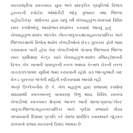
સરકારશ્રીના રમતગમત, યુવા અને સાંસ્કૃતિક પ્રવૃતિઓ વિભાગ
હસ્તકની સ્પોર્ટસ ઓથોરીટી ઓફ ગુજરાત તથા જિલ્લા
વહીવટીતંત્ર, ગાંધીનગર દ્વારા ચાલુ વર્ષે ખેલમહાકુંભ-૨૦૨૫માં વિવિધ
રમત સ્પર્ધાઓનું આયોજન-સંચાલન કરવામાં આવ્યું હતું.
ખેલમહાકુંભ-૨૦૨૫ અંતર્ગત ઝોન/તાલુકાકક્ષા/મહાનગરપાલિકા અને
જિલ્લાકક્ષાએ વિજેતા થયેલ ખેલાડીઓનાં રોકડ-પુરસ્કાર ફોર્મ જમા
કરાવવાના બાકી હોય તેવા ખેલાડીઓએ પોતાના જિલ્લાના જિલ્લા
રમત પ્રશિક્ષણ કેન્દ્ર ખાતે ખેલમહાકુંભ-૨૦૨૫ રજિસ્ટ્રેશનની
વિગત, બેંક ખાતાની પાસબુકની નકલ અથવા કેન્સલ ચેકની નકલ
તા.૦૩/૦૧/૨૦૨૬ સુધીમાં જમા કરાવવાની રહેશે. ૦૩ જાન્યુઆરી બાદ
રોકડ-પુરસ્કાર અંગેની માહિતી સ્વીકારવામાં આવશે નહી.
અત્રે ઉલ્લેખનીય છે કે, ખેલ મહાકુંભ દ્વારા રાજ્યમાં સ્પર્ધાના
માધ્યમથી રમતગમતનું વાતાવરણ ઉભું થાય, વિવિધ રમતના
ખેલાડીઓ રમતગમત ક્ષેત્રમાં આગળ આવી શાળા/ગ્રામ્ય/ઝોન/
તાલુકા/જિલ્લા/મહાનગરપાલિકા અને પ્રદેશ રાજ્યને ગૌરવ
અપાવવાની દિશામાં પ્રગતિ કરે તેમજ શારીરિક સ્વાસ્થ્યને તંદુરસ્ત
રાખવાનો રાજ્ય સરકારનો ઉમદા આશય છે.