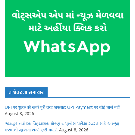
તાજેતરના સમાચાર
UPI पर शुल्क की खबरें पूरी तरह अफवाह: UPI Payment पर कोई चार्ज नहीं
August 8, 2026
જવાહર નવોદય વિદ્યાલય ધોરણ-૬ પ્રવેશ પરીક્ષા ૨૦૨૭ માટે અરજી
કરવાની મુદ્દતમાં થયો ફરી વધારો
August 8, 2026