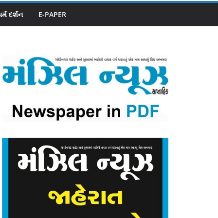
ધર્મ દર્શન
E-PAPER