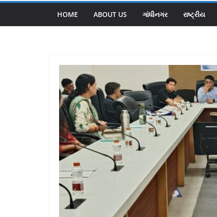
HOME
ABOUT US
ગાંધીનગર
રાષ્ટ્રીય