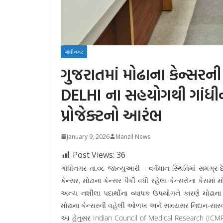
ગાંધીનગર
ગુજરાતમાં મોઢાના કેન્સ
DELHI ના સહયોગથી ગાંધીનગ
પ્રોજેક્ટનો આરંભ
January 9, 2026
Manzil News
Post Views:
36
ગાંધીનગર તા.૦૮ જાન્યુઆરી – વર્તમાન સ્થિતિમાં સમગ્ર દેશ
કેન્સર, મોઢાના કેન્સર પૈકી વધી રહેલા કેન્સરોના કેસમાં 
અન્ય નશીલા પદાર્થોના વ્યાપક ઉપયોગને કારણે મોઢાના 
મોઢાના કેન્સરની વહેલી ઓળખ અને સમયસર નિદાન-સારવા
આ હેતુસર Indian Council of Medical Research (ICMR