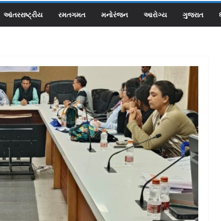
આંતરરાષ્ટ્રીય
રમતગમત
મનોરંજન
આરોગ્ય
ગુજરાત