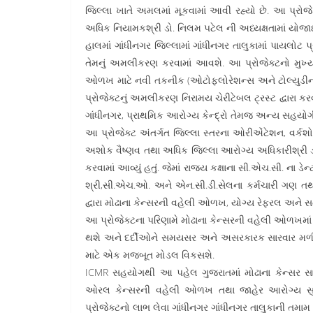
જિલ્લા ખાતે અમલમાં મૂકવામાં આવી રહ્યો છે. આ પ્રોજે
અધિક નિયામકશ્રી ડો. નિલમ પટેલ ની અધ્યક્ષતામાં યોજા
હાલમાં ગાંધીનગર જિલ્લામાં ગાંધીનગર તાલુકામાં પાયલોટ પ્
તેમનું અમલીકરણ કરવામાં આવશે. આ પ્રોજેક્ટનો મુખ્ય ઉ
ઓળખ માટે નવી તકનીક (ઓટોફ્લોરેશન્સ અને ટોલ્યુડીન બ
પ્રોજેક્ટનું અમલીકરણ નિરામય ચેરીટેબલ ટ્રસ્ટ દ્વારા કર
ગાંધીનગર, પ્રાથમિક આરોગ્ય કેન્દ્રો તેમજ અન્ય સહયોગી
આ પ્રોજેક્ટ અંતર્ગત જિલ્લા સ્તરના ઓરીએંટેશન, વર્કશ
અશોક વૈષ્ણવ તથા અધિક જિલ્લા આરોગ્ય અધિકારીશ્રી ડ
કરવામાં આવ્યું હતું. જેમાં રાજ્ય કક્ષાના સી.એચ.સી. ના
શ્રી,સી.એચ.ઓ. અને એન.સી.ડી.સેલના કર્મચારી ગણ તથા 
દ્વારા મોઢાના કેન્સરની વહેલી ઓળખ, યોગ્ય રેફરલ અને
આ પ્રોજેક્ટના પરિણામે મોઢાના કેન્સરની વહેલી ઓળખમાં નો
થશે અને દર્દીઓને સમયસર અને અસરકારક સારવાર મળી શક
માટે એક મજબૂત મોડલ વિકસશે.
ICMR સહયોગથી આ પહેલ ગુજરાતમાં મોઢાના કેન્સર સામ
ઓરલ કેન્સરની વહેલી ઓળખ તથા જાહેર આરોગ્ય સુધા
પ્રોજેક્ટનો લાભ‌ લેવા ગાંધીનગર ગાંધીનગર તાલુકાની તમા