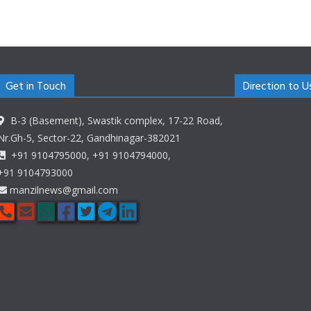
Get in Touch
Direction to U
B-3 (Basement), Swastik complex, 17-22 Road,
Nr.Gh-5, Sector-22, Gandhinagar-382021
+91 9104795000, +91 9104794000,
+91 9104793000
manzilnews@gmail.com