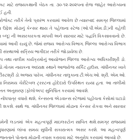
ક્ટ માટે રાજ્યકક્ષાની બેઠક તા. ૩૦-૧૨-૨૦૨૫ના રોજ જાહેર આરોગ્યના
ઈ હતી.
રોજેક્ટ તરીકે તેનો પ્રારંભ કરવામાં આવેલ છે ત્યારબાદ સમગ્ર જિલ્લામાં
દ્દેશ મોઢાનું કેન્સર થાય તે પહેલાના સ્ટેજ (ઓ.પી.એમ.ડી.)ની વહેલી
્લૂ) ની અસરકારકતા માપવી અને સારવાર માટે પદ્ધતિ વિકસાવવાનો છે.
વામાં આવી રહ્યું છે, જેમાં રાજ્ય આરોગ્ય વિભાગ, જિલ્લા આરોગ્ય વિભાગ
 સંસ્થાઓ સક્રિય ભાગીદાર તરીકે જોડાયેલા છે.
ોપ તથા તાલીમ કાર્યક્રમોનું આયોજન જિલ્લા આરોગ્ય અધિકારીશ્રી ડો.
ો.ગોતમ નાયકના અધ્યક્ષ સ્થાને આજરોજ સર્કિટ હાઉસ, ગાંધીનગર ખાતે
 ડેન્ટીસ્ટશ્રી ડો.અજય પારેખ, ગાંધીનગર તાલુકાના ટી.એચ.ઓ. શ્રી, એમ.ઓ.
નિરામય ચેરીટેબલ ટ્રસ્ટના હોદેદારો ઉપસ્થિત રહ્યા હતા. આ તાલીમો
 સતત અનુસરણ (ફોલોઅપ) સુનિશ્ચિત કરવામાં આવશે.
ંધપાત્ર વધારો થશે, કેન્સરના એડવાન્સ સ્ટેજમાં પહોંચતા કેસોમાં ઘટાડો
શે. સાથે જ, ગાંધીનગર જિલ્લામાં મોઢાના કેન્સર રોકવા અને સારવાર
ેની લડતમાં એક મહત્વપૂર્ણ માઇલસ્ટોન સાબિત થશે.સમગ્ર રાજ્યમાં
રણામાં લાંબા સમય સુધીની સકારાત્મક અસર કરશે. આ મહત્વપૂર્ણ
મ જનતાને પોતાના મોઢાની તપાસ કરાવવા માટે અનુરોધ કરવામાં આવ્યો છે.