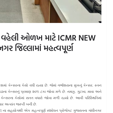
રની વહેલી ઓળખ માટે ICMR NEW
ર જિલ્લામાં મહત્વપૂર્ણ
માં કેન્સરના કેસો વધી રહ્યા છે. જેમાં ગર્ભાશયના મુખનું કેન્સર, સ્તન
મોઢાના કેન્સરનું પ્રમાણ ૨૦% ટકા જોવા મળે છે. તમાકુ, ગુટખા, માવા અને
કેન્સરના કેસોમાં સતત વધારો જોવા મળી રહ્યો છે. આવી પરિસ્થિતિમાં
ર અત્યંત જરૂરી બની છે.
) ના સહયોગથી એક મહત્વપૂર્ણ સંશોધન પ્રોજેક્ટ ગુજરાતના ગાંધીનગર