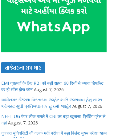
તાજેતરના સમાચાર
EMI ग्राहकों के लिए RBI की बड़ी राहत: 60 दिनों से ज्यादा डिफॉल्ट
पर ही लॉक होगा फोन
August 7, 2026
ગાંધીનગર જિલ્લા વિસ્તારમાં જાહેર શાંતિ જાળવવા હેતુ તા.૨૧
ઓગસ્ટ સુધી પ્રતિબંધાત્મક હુકમો જાહેર
August 7, 2026
NEET-UG पेपर लीक मामले में CBI का बड़ा खुलासा: प्रिंटिंग प्रेस से
नहीं
August 7, 2026
गुजरात यूनिवर्सिटी की क्लर्क भर्ती परीक्षा में बड़ा विलंब: मुख्य परीक्षा खत्म