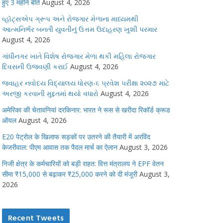
हुए 3 महीने बीते
August 4, 2026
વ્હૉટ્સએપ ગ્રૂપ અને રોજગાર મેળાના માધ્યમથી
આત્મનિર્ભર બનતી યુવતીનું ઉત્તમ ઉદાહરણ ખુશી પરમાર
August 4, 2026
ગાંધીનગર ખાતે વિશેષ રોજગાર મેળા થકી મહિલા રોજગાર
દિવસની ઉજવણી કરાઈ
August 4, 2026
જવાહર નવોદય વિદ્યાલય ધોરણ-૬ પ્રવેશ પરીક્ષા ૨૦૨૭ માટે
અરજી કરવાની મુદ્દતમાં થયો વધારો
August 4, 2026
अमेरिका की चेतावनियां दरकिनार: भारत ने रूस से खरीदा रिकॉर्ड क्रूड
ऑयल
August 4, 2026
E20 पेट्रोल के खिलाफ सड़कों पर उतरने की तैयारी में अरविंद
केजरीवाल: पीएम आवास तक पैदल मार्च का ऐलान
August 3, 2026
निजी क्षेत्र के कर्मचारियों को बड़ी राहत: वित्त मंत्रालय ने EPF वेतन
सीमा ₹15,000 से बढ़ाकर ₹25,000 करने को दी मंजूरी
August 3,
2026
Recent Tweets