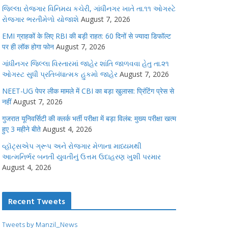
જિલ્લા રોજગાર વિનિમય કચેરી, ગાંધીનગર ખાતે તા.૧૧ ઓગસ્ટે
રોજગાર ભરતીમેળો યોજાશે
August 7, 2026
EMI ग्राहकों के लिए RBI की बड़ी राहत: 60 दिनों से ज्यादा डिफॉल्ट
पर ही लॉक होगा फोन
August 7, 2026
ગાંધીનગર જિલ્લા વિસ્તારમાં જાહેર શાંતિ જાળવવા હેતુ તા.૨૧
ઓગસ્ટ સુધી પ્રતિબંધાત્મક હુકમો જાહેર
August 7, 2026
NEET-UG पेपर लीक मामले में CBI का बड़ा खुलासा: प्रिंटिंग प्रेस से
नहीं
August 7, 2026
गुजरात यूनिवर्सिटी की क्लर्क भर्ती परीक्षा में बड़ा विलंब: मुख्य परीक्षा खत्म
हुए 3 महीने बीते
August 4, 2026
વ્હૉટ્સએપ ગ્રૂપ અને રોજગાર મેળાના માધ્યમથી
આત્મનિર્ભર બનતી યુવતીનું ઉત્તમ ઉદાહરણ ખુશી પરમાર
August 4, 2026
Recent Tweets
Tweets by Manzil_News