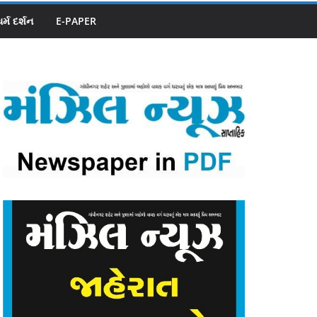
ધર્મ દર્શન
E-PAPER