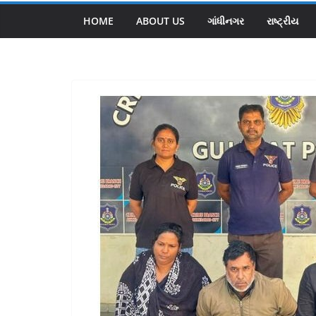
HOME
ABOUT US
ગાંધીનગર
રાષ્ટ્રીય