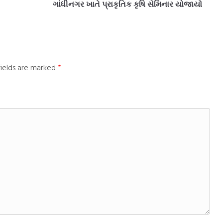
ગાંધીનગર ખાતે પ્રાકૃતિક કૃષિ સેમિનાર યોજાયો
fields are marked
*