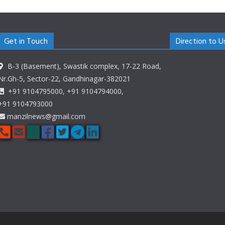
Get in Touch
Direction to U
B-3 (Basement), Swastik complex, 17-22 Road,
Nr.Gh-5, Sector-22, Gandhinagar-382021
+91 9104795000, +91 9104794000,
+91 9104793000
manzilnews@gmail.com