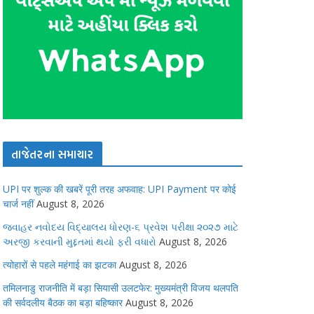
તાજેતરના સમાચાર
UPI पर शुल्क की खबरें पूरी तरह अफवाह: UPI Payment पर कोई
चार्ज नहीं
August 8, 2026
જવાહર નવોદય વિદ્યાલય ધોરણ-૬ પ્રવેશ પરીક્ષા ૨૦૨૭ માટે
અરજી કરવાની મુદ્દતમાં થયો ફરી વધારો
August 8, 2026
त्योहारों से पहले महंगाई का झटका
August 8, 2026
तमिलनाडु राजनीति में बड़ा सियासी उलटफेर: मुख्यमंत्री विजय थलपति
की सर्वदलीय बैठक का बड़ा बहिष्कार
August 8, 2026