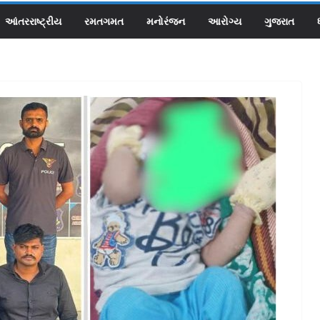
આંતરરાષ્ટ્રીય
રમતગમત
મનોરંજન
આરોગ્ય
ગુજરાત