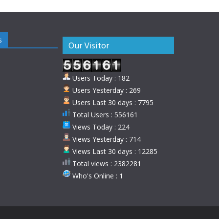
s
Our Visitor
Users Today : 182
Users Yesterday : 269
Users Last 30 days : 7795
Total Users : 556161
Views Today : 224
Views Yesterday : 714
Views Last 30 days : 12285
Total views : 2382281
Who's Online : 1