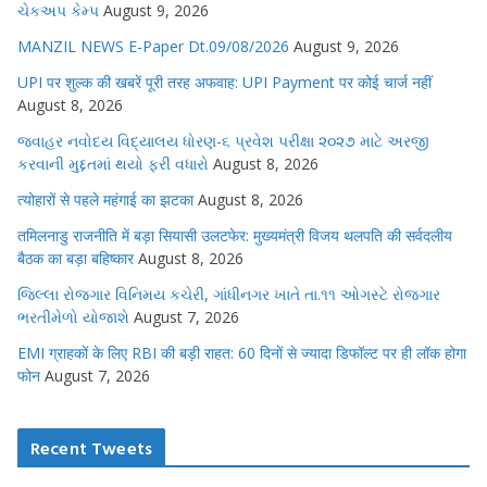
ચેકઅપ કેમ્પ
August 9, 2026
MANZIL NEWS E-Paper Dt.09/08/2026
August 9, 2026
UPI पर शुल्क की खबरें पूरी तरह अफवाह: UPI Payment पर कोई चार्ज नहीं
August 8, 2026
જવાહર નવોદય વિદ્યાલય ધોરણ-૬ પ્રવેશ પરીક્ષા ૨૦૨૭ માટે અરજી
કરવાની મુદ્દતમાં થયો ફરી વધારો
August 8, 2026
त्योहारों से पहले महंगाई का झटका
August 8, 2026
तमिलनाडु राजनीति में बड़ा सियासी उलटफेर: मुख्यमंत्री विजय थलपति की सर्वदलीय
बैठक का बड़ा बहिष्कार
August 8, 2026
જિલ્લા રોજગાર વિનિમય કચેરી, ગાંધીનગર ખાતે તા.૧૧ ઓગસ્ટે રોજગાર
ભરતીમેળો યોજાશે
August 7, 2026
EMI ग्राहकों के लिए RBI की बड़ी राहत: 60 दिनों से ज्यादा डिफॉल्ट पर ही लॉक होगा
फोन
August 7, 2026
Recent Tweets