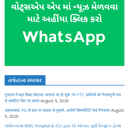
તાજેતરના સમાચાર
गुजरात में बड़ा शिक्षा घोटाला: मान्यता रद्द हो चुके 70 PTC कॉलेजों को गैरकानूनी रूप
से आवंटित किए गए छात्र
August 9, 2026
अहमदाबाद: PG के छत पर छात्रा से दुष्कर्म, आरोपी सिक्योरिटी गार्ड गिरफ्तार
August
9, 2026
ગાંધીનગરમાં BMS Hospital & ICU દ્વારા 16 ઓગસ્ટ સુધી નિઃશુલ્ક હેલ્થ