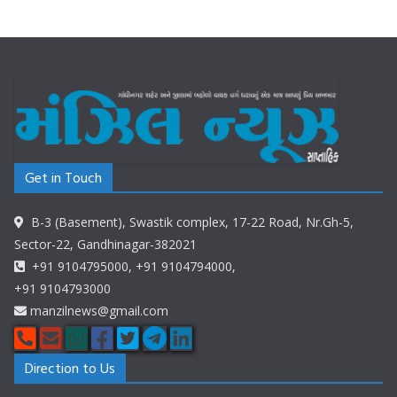
Get in Touch
B-3 (Basement), Swastik complex, 17-22 Road, Nr.Gh-5,
Sector-22, Gandhinagar-382021
+91 9104795000, +91 9104794000,
+91 9104793000
manzilnews@gmail.com
Direction to Us