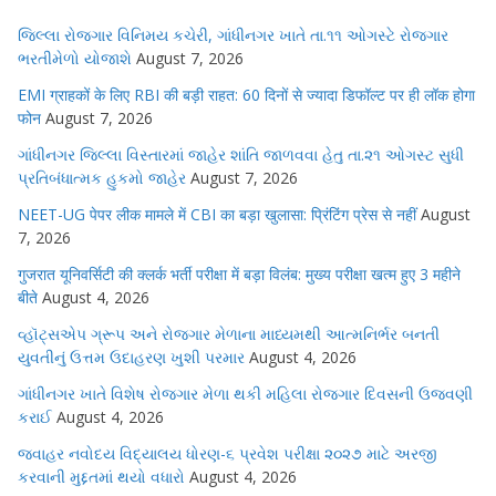
જિલ્લા રોજગાર વિનિમય કચેરી, ગાંધીનગર ખાતે તા.૧૧ ઓગસ્ટે રોજગાર
ભરતીમેળો યોજાશે
August 7, 2026
EMI ग्राहकों के लिए RBI की बड़ी राहत: 60 दिनों से ज्यादा डिफॉल्ट पर ही लॉक होगा
फोन
August 7, 2026
ગાંધીનગર જિલ્લા વિસ્તારમાં જાહેર શાંતિ જાળવવા હેતુ તા.૨૧ ઓગસ્ટ સુધી
પ્રતિબંધાત્મક હુકમો જાહેર
August 7, 2026
NEET-UG पेपर लीक मामले में CBI का बड़ा खुलासा: प्रिंटिंग प्रेस से नहीं
August
7, 2026
गुजरात यूनिवर्सिटी की क्लर्क भर्ती परीक्षा में बड़ा विलंब: मुख्य परीक्षा खत्म हुए 3 महीने
बीते
August 4, 2026
વ્હૉટ્સએપ ગ્રૂપ અને રોજગાર મેળાના માધ્યમથી આત્મનિર્ભર બનતી
યુવતીનું ઉત્તમ ઉદાહરણ ખુશી પરમાર
August 4, 2026
ગાંધીનગર ખાતે વિશેષ રોજગાર મેળા થકી મહિલા રોજગાર દિવસની ઉજવણી
કરાઈ
August 4, 2026
જવાહર નવોદય વિદ્યાલય ધોરણ-૬ પ્રવેશ પરીક્ષા ૨૦૨૭ માટે અરજી
કરવાની મુદ્દતમાં થયો વધારો
August 4, 2026