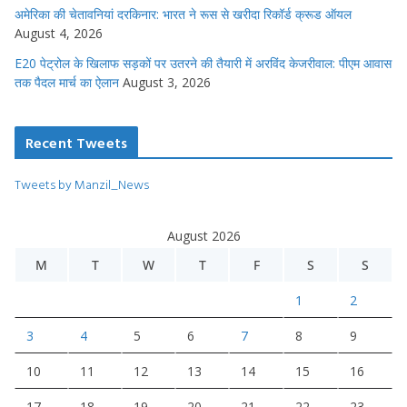
अमेरिका की चेतावनियां दरकिनार: भारत ने रूस से खरीदा रिकॉर्ड क्रूड ऑयल
August 4, 2026
E20 पेट्रोल के खिलाफ सड़कों पर उतरने की तैयारी में अरविंद केजरीवाल: पीएम आवास
तक पैदल मार्च का ऐलान
August 3, 2026
Recent Tweets
Tweets by Manzil_News
August 2026
M
T
W
T
F
S
S
1
2
3
4
5
6
7
8
9
10
11
12
13
14
15
16
17
18
19
20
21
22
23