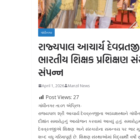
ગાંધીનગર
રાજ્યપાલ આચાર્ય દેવવ્રતજ
ભારતીય શિક્ષક પ્રશિક્ષણ સં
સંપન્ન
April 1, 2026
Manzil News
Post Views:
27
ગાંધીનગર તા.૦૧ એપ્રિલ-
રાજ્યપાલ શ્રી આચાર્ય દેવવ્રતજીના અધ્યક્ષસ્થાને ગાંધ
દીક્ષાંત સમારોહનું આયોજન કરવામાં આવ્યું હતું. સમાર
દેવવ્રતજીએ શિક્ષણ અને સંસ્કારોના સમન્વય પર ભાર મૂકતા જ
શબ્દ વધુ ગરિમાપૂર્ણ છે. શિક્ષણ સંસ્થાઓમાં વિદ્યાર્થી વર