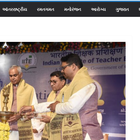
આંતરરાષ્ટ્રીય
રમતગમત
મનોરંજન
આરોગ્ય
ગુજરાત