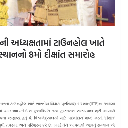
ીની અધ્યક્ષતામાં ટાઉનહોલ ખાતે
સ્થાનનો 8મો દીક્ષાંત સમારોહ
ીનગરના ટાઉનહોલ ખાતે ભારતીય શિક્ષક પ્રશિક્ષણ સંસ્થાન(IITE)ના આઠમા
ોહમાં આઇ.આઇ.ટી.ઈ.ના કુલાધિપતિ તથા ગુજરાતના રાજ્યપાલ શ્રી આચાર્ય
ણાવ્યું હતું કે, વિશ્વવિદ્યાલયો માટે ‘પદવીદાન’ શબ્દ કરતાં ‘દીક્ષાંત’
્ષો સુધી તપસ્યા અને પરિશ્રમ કરે છે, ત્યારે તેને આપવામાં આવતું સન્માન એ