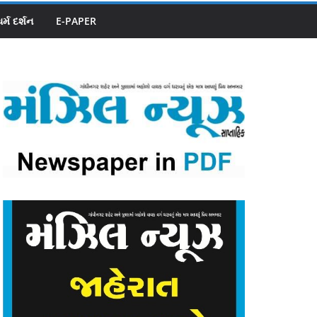
ધર્મ દર્શન
E-PAPER