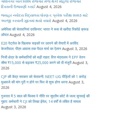
ગાંધીનગર ખાતે વિશેષ રોજગાર મેળા થકી મહિલા રોજગાર
દિવસની ઉજવણી કરાઈ
August 4, 2026
જવાહર નવોદય વિદ્યાલય ધોરણ-૬ પ્રવેશ પરીક્ષા ૨૦૨૭ માટે
અરજી કરવાની મુદ્દતમાં થયો વધારો
August 4, 2026
अमेरिका की चेतावनियां दरकिनार: भारत ने रूस से खरीदा रिकॉर्ड क्रूड
ऑयल
August 4, 2026
E20 पेट्रोल के खिलाफ सड़कों पर उतरने की तैयारी में अरविंद
केजरीवाल: पीएम आवास तक पैदल मार्च का ऐलान
August 3, 2026
निजी क्षेत्र के कर्मचारियों को बड़ी राहत: वित्त मंत्रालय ने EPF वेतन
सीमा ₹15,000 से बढ़ाकर ₹25,000 करने को दी मंजूरी
August 3,
2026
CJP की केंद्र सरकार को चेतावनी: NEET-UG पीड़ितों को 1 करोड़
मुआवजे की मांग पूरी न होने पर फिर से शुरू होगा धरना
August 3,
2026
गुजरात में 5 साल की फिक्स पे नीति पर सुप्रीम कोर्ट से जल्द सुनवाई की
गुहार: कर्मचारी ने CJI को लिखा ईमेल, 14 वर्षों से लंबित है मामला
August 3, 2026