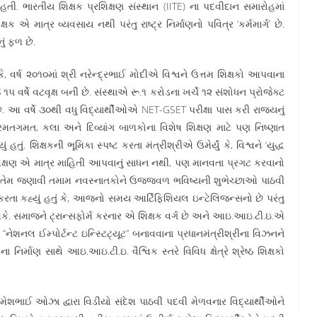
તી. ભારતીય શિક્ષક પ્રશિક્ષણ સંસ્થાન (IITE) ના પદવીદાન સમારોહમાં
્ષક એ માત્ર વ્યવસાય નથી પરંતુ રાષ્ટ્ર નિર્માણનો પવિત્ર ‘કર્મમાર્ગ’ છે.
ં ફળ છે.
 કે, વર્ષ ૨૦૧૦માં શ્રી નરેન્દ્રભાઈ મોદીએ વિશ્વને ઉત્તમ શિક્ષકો આપવાના
ર્ષે વટવૃક્ષ બની છે. સંસ્થાએ રૂ.૧ કરોડના ખર્ચે ૧૨ સંશોધન પ્રોજેક્ટ
 છે. આ વર્ષે ૩૦થી વધુ વિદ્યાર્થીઓએ NET-GSET પરીક્ષા પાસ કરી રાજ્યનું
 રમતગમત, કલા અને દિવ્યાંગ બાળકોના વિશેષ શિક્ષણ માટે પણ નિષ્ણાત
ું. શિક્ષકની ભૂમિકા સ્પષ્ટ કરતા મંત્રીશ્રીએ ઉમેર્યું કે, વિશ્વને ‘યુદ્ધ
શિક્ષણ એ માત્ર માહિતી આપવાનું સાધન નથી, પણ માનવતા પ્રગટ કરવાનો
હોતા’ તેમ જણાવી તમામ નવસ્નાતકોને ઉજ્જવળ ભવિષ્યની શુભેચ્છાઓ પાઠવી
 કરતા કહ્યું હતું કે, આજનો સમય આર્ટિફિશિયલ ઇન્ટેલિજન્સનો છે પરંતુ
ી શકે. સમાજને ટ્રાન્સફોર્મ કરનાર એ શિક્ષક વર્ગ છે અને આઇ.આઇ.ટી.ઇ.એ
ને “નેશનલ ઈમ્પોર્ટન્ટ ઇન્સ્ટિટ્યૂટ” બનાવવાના પ્રધાનમંત્રીશ્રીના વિઝનને
િર્માણ સાથે આઇ.આઇ.ટી.ઇ. વૈશ્વિક સ્તરે વિવિધ ક્ષેત્રે શ્રેષ્ઠ શિક્ષકો
રમેશભાઈ ઓઝા દ્વારા વિડીયો સંદેશ પાઠવી પદવી મેળવનાર વિદ્યાર્થીઓને