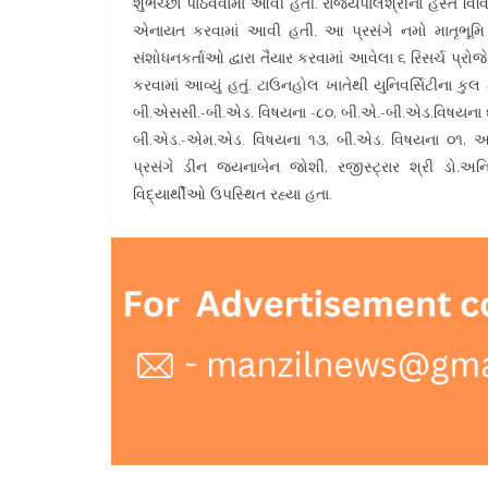
શુભેચ્છા પાઠવવામાં આવી હતી. રાજ્યપાલશ્રીના હસ્તે વિવ
એનાયત કરવામાં આવી હતી. આ પ્રસંગે નમો માતૃભૂમિ
સંશોધનકર્તાઓ દ્વારા તૈયાર કરવામાં આવેલા ૬ રિસર્ચ પ્રો
કરવામાં આવ્યું હતું. ટાઉનહોલ ખાતેથી યુનિવર્સિટીના
બી.એસસી.-બી.એડ. વિષયના -૮૦, બી.એ.-બી.એડ.વિષય
બી.એડ.-એમ.એડ. વિષયના ૧૩, બી.એડ. વિષયના ૦૧, અન
પ્રસંગે ડીન જયનાબેન જોશી, રજીસ્ટ્રાર શ્રી ડો.અન
વિદ્યાર્થીઓ ઉપસ્થિત રહ્યા હતા.