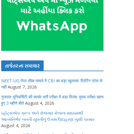
તાજેતરના સમાચાર
NEET-UG पेपर लीक मामले में CBI का बड़ा खुलासा: प्रिंटिंग प्रेस से
नहीं
August 7, 2026
गुजरात यूनिवर्सिटी की क्लर्क भर्ती परीक्षा में बड़ा विलंब: मुख्य परीक्षा खत्म
हुए 3 महीने बीते
August 4, 2026
વ્હૉટ્સએપ ગ્રૂપ અને રોજગાર મેળાના માધ્યમથી
આત્મનિર્ભર બનતી યુવતીનું ઉત્તમ ઉદાહરણ ખુશી પરમાર
August 4, 2026