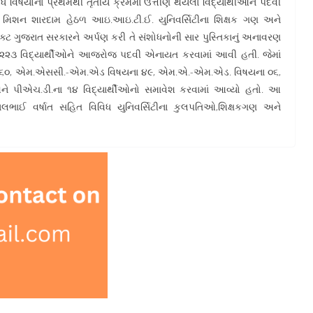
િધ વિષયોના પ્રથમથી તૃતીય ક્રમમાં ઉત્તીર્ણ થયેલા વિદ્યાર્થીઓને પદવી
 મિશન શારદામ હેઠળ આઇ.આઇ.ટી.ઈ. યુનિવર્સિટીના શિક્ષક ગણ અને
જેક્ટ ગુજરાત સરકારને અર્પણ કરી તે સંશોધનોની સાર પુસ્તિકાનું અનાવરણ
 કુલ ૨૨૩ વિદ્યાર્થીઓને આજરોજ પદવી એનાયત કરવામાં આવી હતી. જેમાં
ના ૬૦, એમ.એસસી.-એમ.એડ વિષયના ૪૯, એમ.એ.-એમ.એડ. વિષયના ૦૬,
ે પીએચ.ડી.ના ૧૪ વિદ્યાર્થીઓનો સમાવેશ કરવામાં આવ્યો હતો. આ
િલભાઈ વર્ષાત સહિત વિવિધ યુનિવર્સિટીના કુલપતિઓ,શિક્ષકગણ અને