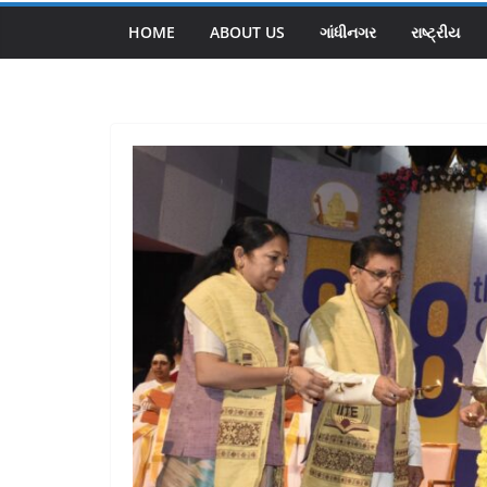
HOME
ABOUT US
ગાંધીનગર
રાષ્ટ્રીય