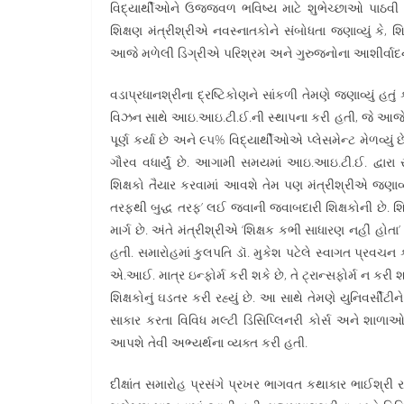
વિદ્યાર્થીઓને ઉજ્જવળ ભવિષ્ય માટે શુભેચ્છાઓ પાઠવી હ
શિક્ષણ મંત્રીશ્રીએ નવસ્નાતકોને સંબોધતા જણાવ્યું કે, શિક
આજે મળેલી ડિગ્રીએ પરિશ્રમ અને ગુરુજનોના આશીર્વાદનુ
વડાપ્રધાનશ્રીના દ્રષ્ટિકોણને સાંકળી તેમણે જણાવ્યું હતું
વિઝન સાથે આઇ.આઇ.ટી.ઈ.ની સ્થાપના કરી હતી, જે આજે ૧૫ વ
પૂર્ણ કર્યા છે અને ૯૫% વિદ્યાર્થીઓએ પ્લેસમેન્ટ મેળવ્યું
ગૌરવ વધાર્યું છે. આગામી સમયમાં આઇ.આઇ.ટી.ઈ. દ્વારા
શિક્ષકો તૈયાર કરવામાં આવશે તેમ પણ મંત્રીશ્રીએ જણાવ્યું હત
તરફથી બુદ્ધ તરફ’ લઈ જવાની જવાબદારી શિક્ષકોની છે. 
માર્ગ છે. અંતે મંત્રીશ્રીએ ‘શિક્ષક કભી સાધારણ નહીં 
હતી. સમારોહમાં કુલપતિ ડૉ. મુકેશ પટેલે સ્વાગત પ્રવચન
એ.આઈ. માત્ર ઇન્ફોર્મ કરી શકે છે, તે ટ્રાન્સફોર્મ ન કર
શિક્ષકોનું ઘડતર કરી રહ્યું છે. આ સાથે તેમણે યુનિવર્સીટી
સાકાર કરતા વિવિધ મલ્ટી ડિસિપ્લિનરી કોર્સ અને શાળાઓના ન
આપશે તેવી અભ્યર્થના વ્યક્ત કરી હતી.
દીક્ષાંત સમારોહ પ્રસંગે પ્રખર ભાગવત કથાકાર ભાઈશ્રી 