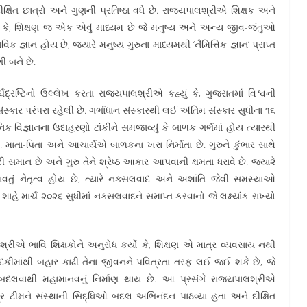
ી દીક્ષિત છાત્રો અને ગુણની પ્રતિષ્ઠા વધે છે‌. રાજ્યપાલશ્રીએ શિક્ષક અને
તું કે, શિક્ષણ જ એક એવું માધ્યમ છે જે મનુષ્ય અને અન્ય જીવ-જંતુઓ
િક જ્ઞાન હોય છે, જ્યારે મનુષ્ય ગુરુના માધ્યમથી ‘નૈમિત્તિક જ્ઞાન’ પ્રાપ્ત
ી બને છે.
ઘદ્રષ્ટિનો ઉલ્લેખ કરતા રાજ્યપાલશ્રીએ કહ્યું કે, ગુજરાતમાં વિશ્વની
્કાર પરંપરા રહેલી છે. ગર્ભાધાન સંસ્કારથી લઈ અંતિમ સંસ્કાર સુધીના ૧૬
નિક વિજ્ઞાનના ઉદાહરણો ટાંકીને સમજાવ્યું કે બાળક ગર્ભમાં હોય ત્યારથી
ાતા-પિતા અને આચાર્યએ બાળકના ખરા નિર્માતા છે. ગુરુને કુંભાર સાથે
ી સમાન છે અને ગુરુ તેને શ્રેષ્ઠ આકાર આપવાની ક્ષમતા ધરાવે છે. જ્યા૨ે
રાવતું નેતૃત્વ હોય છે, ત્યારે નક્સલવાદ અને અશાંતિ જેવી સમસ્યાઓ
હે માર્ચ ૨૦૨૬ સુધીમાં નક્સલવાદને સમાપ્ત કરવાનો જે લક્ષ્યાંક રાખ્યો
્રીએ ભાવિ શિક્ષકોને અનુરોધ કર્યો કે, શિક્ષણ એ માત્ર વ્યવસાય નથી
ે ગંદકીમાંથી બહાર કાઢી તેના જીવનને પવિત્રતા તરફ લઈ જઈ શકે છે, જે
ન બદલવાથી મહામાનવનું નિર્માણ થાય છે. આ પ્રસંગે રાજ્યપાલશ્રીએ
ગ્ર ટીમને સંસ્થાની સિદ્ધિઓ બદલ અભિનંદન પાઠવ્યા હતા અને દીક્ષિત