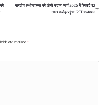
 की
भारतीय अर्थव्यवस्था की ऊंची उड़ान: मार्च 2026 में रिकॉर्ड ₹2
ट
लाख करोड़ पहुंचा GST कलेक्शन
fields are marked
*