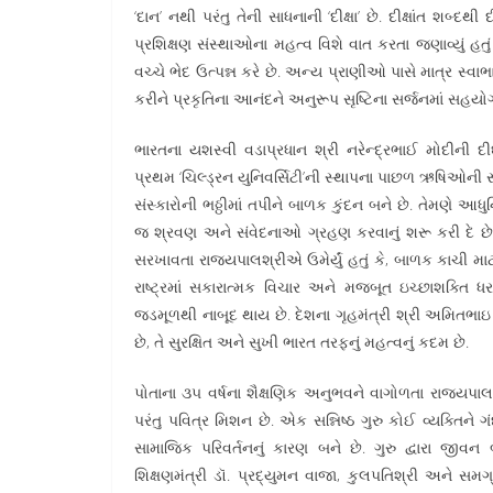
‘દાન’ નથી પરંતુ તેની સાધનાની ‘દીક્ષા’ છે. દીક્ષાંત શબ્દથ
પ્રશિક્ષણ સંસ્થાઓના મહત્વ વિશે વાત કરતા જણાવ્યું હ
વચ્ચે ભેદ ઉત્પન્ન કરે છે. અન્ય પ્રાણીઓ પાસે માત્ર સ્વાભાવ
કરીને પ્રકૃતિના આનંદને અનુરૂપ સૃષ્ટિના સર્જનમાં સહયોગ
ભારતના યશસ્વી વડાપ્રધાન શ્રી નરેન્દ્રભાઈ મોદીની દીર્
પ્રથમ ‘ચિલ્ડ્રન યુનિવર્સિટી’ની સ્થાપના પાછળ ઋષિઓની સંસ
સંસ્કારોની ભઠ્ઠીમાં તપીને બાળક કુંદન બને છે. તેમણે આધુ
જ શ્રવણ અને સંવેદનાઓ ગ્રહણ કરવાનું શરૂ કરી દે છે. મ
સરખાવતા રાજ્યપાલશ્રીએ ઉમેર્યું હતું કે, બાળક કાચી માટ
રાષ્ટ્રમાં સકારાત્મક વિચાર અને મજબૂત ઇચ્છાશક્તિ ધ
જડમૂળથી નાબૂદ થાય છે. દેશના ગૃહમંત્રી શ્રી અમિતભાઇ શા
છે, તે સુરક્ષિત અને સુખી ભારત તરફનું મહત્વનું કદમ છે.
પોતાના ૩૫ વર્ષના શૈક્ષણિક અનુભવને વાગોળતા રાજ્યપાલશ
પરંતુ પવિત્ર મિશન છે. એક સન્નિષ્ઠ ગુરુ કોઈ વ્યક્તિન
સામાજિક પરિવર્તનનું કારણ બને છે. ગુરુ દ્વારા જીવ
શિક્ષણમંત્રી ડૉ. પ્રદ્યુમન વાજા, કુલપતિશ્રી અને સમ