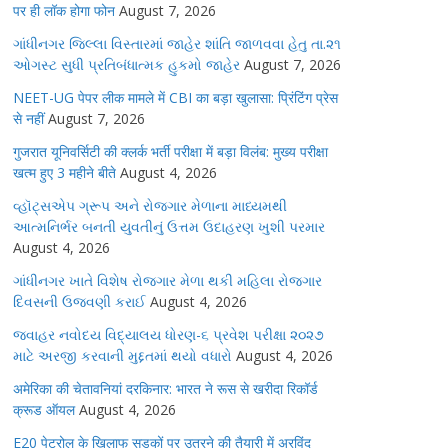
पर ही लॉक होगा फोन
August 7, 2026
ગાંધીનગર જિલ્લા વિસ્તારમાં જાહેર શાંતિ જાળવવા હેતુ તા.૨૧
ઓગસ્ટ સુધી પ્રતિબંધાત્મક હુકમો જાહેર
August 7, 2026
NEET-UG पेपर लीक मामले में CBI का बड़ा खुलासा: प्रिंटिंग प्रेस
से नहीं
August 7, 2026
गुजरात यूनिवर्सिटी की क्लर्क भर्ती परीक्षा में बड़ा विलंब: मुख्य परीक्षा
खत्म हुए 3 महीने बीते
August 4, 2026
વ્હૉટ્સએપ ગ્રૂપ અને રોજગાર મેળાના માધ્યમથી
આત્મનિર્ભર બનતી યુવતીનું ઉત્તમ ઉદાહરણ ખુશી પરમાર
August 4, 2026
ગાંધીનગર ખાતે વિશેષ રોજગાર મેળા થકી મહિલા રોજગાર
દિવસની ઉજવણી કરાઈ
August 4, 2026
જવાહર નવોદય વિદ્યાલય ધોરણ-૬ પ્રવેશ પરીક્ષા ૨૦૨૭
માટે અરજી કરવાની મુદ્દતમાં થયો વધારો
August 4, 2026
अमेरिका की चेतावनियां दरकिनार: भारत ने रूस से खरीदा रिकॉर्ड
क्रूड ऑयल
August 4, 2026
E20 पेट्रोल के खिलाफ सड़कों पर उतरने की तैयारी में अरविंद