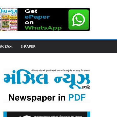
ધર્મ દર્શન
E-PAPER