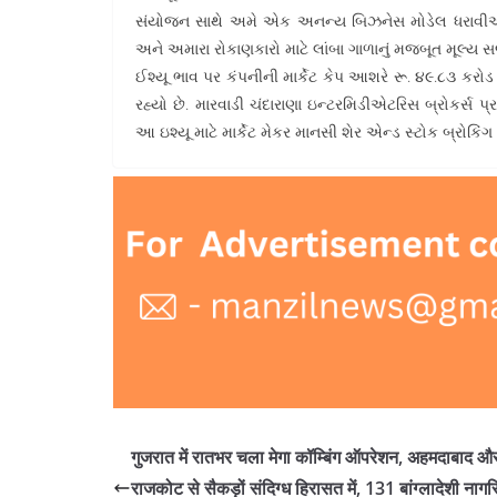
સંયોજન સાથે અમે એક અનન્ય બિઝનેસ મોડેલ ધરાવીએ 
અને અમારા રોકાણકારો માટે લાંબા ગાળાનું મજબૂત મૂલ્ય સ
ઈશ્યૂ ભાવ પર કંપનીની માર્કેટ કેપ આશરે રૂ. ૪૯.૮૩ ક
રહ્યો છે. મારવાડી ચંદારાણા ઇન્ટરમિડીએટરિસ બ્રોકર્સ પ
આ ઇશ્યૂ માટે માર્કેટ મેકર માનસી શેર એન્ડ સ્ટોક બ્રોકિંગ 
गुजरात में रातभर चला मेगा कॉम्बिंग ऑपरेशन, अहमदाबाद औ
राजकोट से सैकड़ों संदिग्ध हिरासत में, 131 बांग्लादेशी नागर