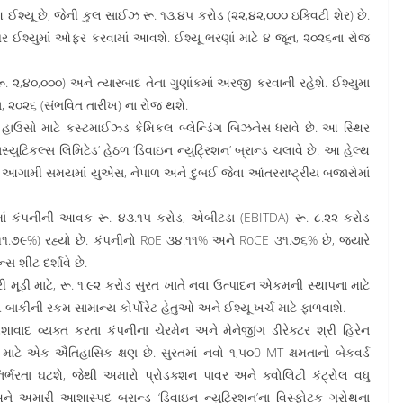
 ઈશ્યૂ છે, જેની કુલ સાઈઝ રૂ. ૧૩.૪૫ કરોડ (૨૨,૪૨,૦૦૦ ઇક્વિટી શેર) છે.
વ પર ઈશ્યુમાં ઓફર કરવામાં આવશે. ઈશ્યૂ ભરણાં માટે ૪ જૂન, ૨૦૨૬ના રોજ
ૂ. ૨,૪૦,૦૦૦) અને ત્યારબાદ તેના ગુણાંકમાં અરજી કરવાની રહેશે. ઈશ્યુમા
ન, ૨૦૨૬ (સંભવિત તારીખ) ના રોજ થશે.
ંગ હાઉસો માટે કસ્ટમાઈઝ્ડ કેમિકલ બ્લેન્ડિંગ બિઝનેસ ધરાવે છે. આ સ્થિર
્યુટિકલ્સ લિમિટેડ’ હેઠળ ‘ડિવાઇન ન્યુટ્રિશન’ બ્રાન્ડ ચલાવે છે. આ હેલ્થ
ને આગામી સમયમાં યુએસ, નેપાળ અને દુબઈ જેવા આંતરરાષ્ટ્રીય બજારોમાં
માં કંપનીની આવક રૂ. ૪૩.૧૫ કરોડ, એબીટડા (EBITDA) રૂ. ૮.૨૨ કરોડ
ન ૧૧.૭૯%) રહ્યો છે. કંપનીનો RoE ૩૪.૧૧% અને RoCE ૩૧.૭૬% છે, જ્યારે
સ શીટ દર્શાવે છે.
ારી મૂડી માટે, રૂ. ૧.૯૨ કરોડ સુરત ખાતે નવા ઉત્પાદન એકમની સ્થાપના માટે
બાકીની રકમ સામાન્ય કોર્પોરેટ હેતુઓ અને ઈશ્યૂ ખર્ચ માટે ફાળવાશે.
વ્યક્ત કરતા કંપનીના ચેરમેન અને મેનેજીંગ ડીરેક્ટર શ્રી હિરેન
ાટે એક ઐતિહાસિક ક્ષણ છે. સુરતમાં નવો ૧,૫૦0 MT ક્ષમતાનો બેકવર્ડ
 નિર્ભરતા ઘટશે, જેથી અમારો પ્રોડક્શન પાવર અને ક્વોલિટી કંટ્રોલ વધુ
અને અમારી આશાસ્પદ બ્રાન્ડ ‘ડિવાઇન ન્યુટ્રિશન’ના વિસ્ફોટક ગ્રોથના