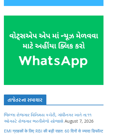
તાજેતરના સમાચાર
જિલ્લા રોજગાર વિનિમય કચેરી, ગાંધીનગર ખાતે તા.૧૧
ઓગસ્ટે રોજગાર ભરતીમેળો યોજાશે
August 7, 2026
EMI ग्राहकों के लिए RBI की बड़ी राहत: 60 दिनों से ज्यादा डिफॉल्ट