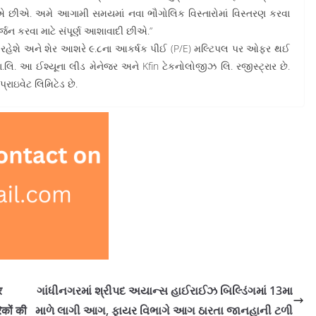
છીએ. અમે આગામી સમયમાં નવા ભૌગોલિક વિસ્તારોમાં વિસ્તરણ કરવા
ર્જન કરવા માટે સંપૂર્ણ આશાવાદી છીએ.”
રોડ રહેશે અને શેર આશરે ૯.૮ના આકર્ષક પીઈ (P/E) મલ્ટિપલ પર ઓફર થઈ
્રા.લિ. આ ઈશ્યૂના લીડ મેનેજર અને Kfin ટેકનોલોજીઝ લિ. રજીસ્ટ્રાર છે.
પ્રાઇવેટ લિમિટેડ છે.
र
ગાંધીનગરમાં શ્રીપદ અયાન્સ હાઈરાઈઝ બિલ્ડિંગમાં 13મા
िकों की
માળે લાગી આગ, ફાયર વિભાગે આગ ઠારતા જાનહાની ટળી