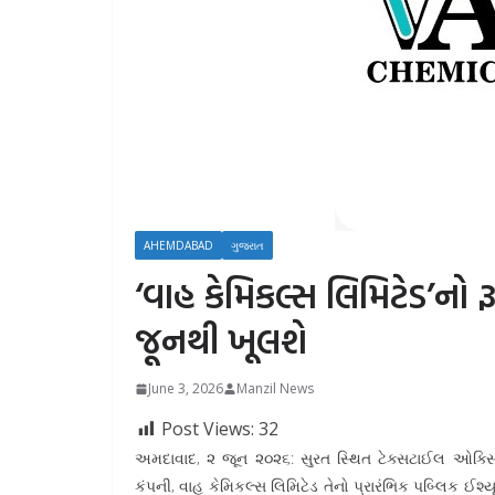
AHEMDABAD
ગુજરાત
‘વાહ કેમિકલ્સ લિમિટેડ’નો 
જૂનથી ખૂલશે
June 3, 2026
Manzil News
Post Views:
32
અમદાવાદ, ૨ જૂન ૨૦૨૬: સુરત સ્થિત ટેક્સટાઈલ ઓક્સિલર
કંપની, વાહ કેમિકલ્સ લિમિટેડ તેનો પ્રારંભિક પબ્લિક ઈશ