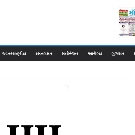
આંતરરાષ્ટ્રીય
રમતગમત
મનોરંજન
આરોગ્ય
ગુજરાત