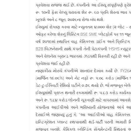
પ્રવેશવા સજ્જ થઈ છે. કંપનીનો આ ઈશ્યૂ સંપૂર્ણપણે ફ્રેશ
રૂ. ૧૦ની ફેસ વેલ્યુ ધરાવતા શેર રૂ. ૬૦ પ્રતિ શેરના ભા
ખૂલશે અને ૮ જૂન, ૨૦૨૬ના રોજ બંધ થશે.
ઈશ્યુમાં રોકાણ કરવા માટે ન્યુનતમ ૪,૦૦૦ શેર (૨ લોટ – ર
ઓફર કરેલા શેરનું લિસ્ટિંગ BSE SME પ્લેટફોર્મ પર ૧૧ જૂ
વર્ષ ૨૦૧૯માં સ્થાપિત વાહ કેમિકલ્સ ડાઈંગ અને પ્રિન્ટિ
B2B બિઝનેસની સાથે કંપની તેની પેટાકંપની ‘HSHS ન્યુટ્રાસ
અને વેલનેસ બ્રાન્ડ ભારતમાં ઝડપથી વિસ્તરી રહી છે અ
પ્રવેશવા જઈ રહી છે.
નાણાકીય મોરચે કંપનીએ શાનદાર દેખાવ કર્યો છે. FY26
(માર્જિન ૧૯.૦૬%) અને નેટ નફો રૂ. ૫.૦૮ કરોડ (માર્જિ
ડેટ-ટુ-ઈક્વિટી રેશિયો ઘટીને ૦.૭૬ થયો છે, જે મજબૂત બેલેન્
ઈશ્યૂમાંથી પ્રાપ્ત થનારી રકમમાંથી રૂ. ૫.૮૩ કરોડ કાર્યક
અને રૂ. ૧.૮૪ કરોડ લોનની ચૂકવણી માટે વાપરવામાં આવશે. 
કંપનીના આઈપીઓ અને ભવિષ્યની યોજનાઓ અંગે આશાવાદ 
દેસાઈએ જણાવ્યું હતું કે, “આ આઈપીઓ વાહ કેમિકલ્સ મ
ઇન્ટિગ્રેશન પ્લાન્ટ સ્થપાવાથી થર્ડ-પાર્ટી પરની અમારી
મજબૂત બનશે. કેમિકલ બ્લેન્ડિંગ સેગમેન્ટની સ્થિરતા 