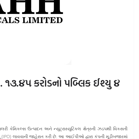
રૂ. ૧૩.૪૫ કરોડનો પબ્લિક ઈશ્યુ ૪
ી કેમિકલ્સ ઉત્પાદન અને ન્યુટ્રાસ્યુટિકલ ક્ષેત્રની ઝડપથી વિકસતી
્યૂ (IPO) લાવવાની જાહેરાત કરી છે. આ આઈપીઓ દ્વારા કંપની મૂડીબજારમાં