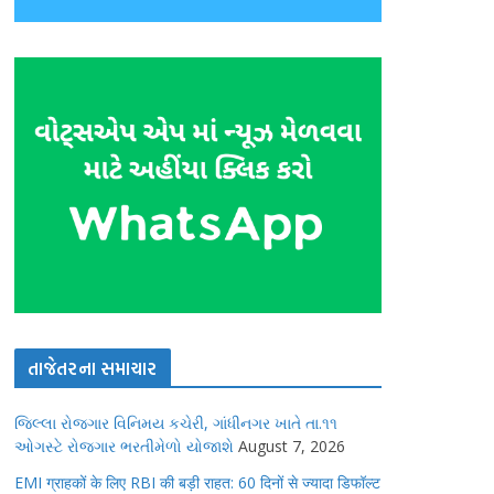
તાજેતરના સમાચાર
જિલ્લા રોજગાર વિનિમય કચેરી, ગાંધીનગર ખાતે તા.૧૧
ઓગસ્ટે રોજગાર ભરતીમેળો યોજાશે
August 7, 2026
EMI ग्राहकों के लिए RBI की बड़ी राहत: 60 दिनों से ज्यादा डिफॉल्ट