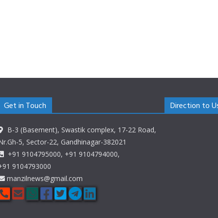
Get in Touch
Direction to U
B-3 (Basement), Swastik complex, 17-22 Road,
Nr.Gh-5, Sector-22, Gandhinagar-382021
+91 9104795000, +91 9104794000,
+91 9104793000
manzilnews@gmail.com