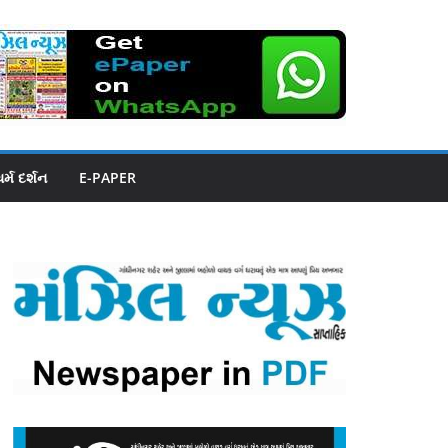
ધર્મ દર્શન
E-PAPER