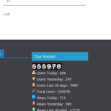
31
« Jul
s
Our Visitor
Users Today : 268
Users Yesterday : 247
Users Last 30 days : 7989
Total Users : 555978
Views Today : 713
Views Yesterday : 389
Views Last 30 days : 12530