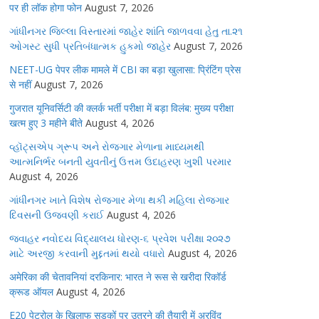
पर ही लॉक होगा फोन
August 7, 2026
ગાંધીનગર જિલ્લા વિસ્તારમાં જાહેર શાંતિ જાળવવા હેતુ તા.૨૧
ઓગસ્ટ સુધી પ્રતિબંધાત્મક હુકમો જાહેર
August 7, 2026
NEET-UG पेपर लीक मामले में CBI का बड़ा खुलासा: प्रिंटिंग प्रेस
से नहीं
August 7, 2026
गुजरात यूनिवर्सिटी की क्लर्क भर्ती परीक्षा में बड़ा विलंब: मुख्य परीक्षा
खत्म हुए 3 महीने बीते
August 4, 2026
વ્હૉટ્સએપ ગ્રૂપ અને રોજગાર મેળાના માધ્યમથી
આત્મનિર્ભર બનતી યુવતીનું ઉત્તમ ઉદાહરણ ખુશી પરમાર
August 4, 2026
ગાંધીનગર ખાતે વિશેષ રોજગાર મેળા થકી મહિલા રોજગાર
દિવસની ઉજવણી કરાઈ
August 4, 2026
જવાહર નવોદય વિદ્યાલય ધોરણ-૬ પ્રવેશ પરીક્ષા ૨૦૨૭
માટે અરજી કરવાની મુદ્દતમાં થયો વધારો
August 4, 2026
अमेरिका की चेतावनियां दरकिनार: भारत ने रूस से खरीदा रिकॉर्ड
क्रूड ऑयल
August 4, 2026
E20 पेट्रोल के खिलाफ सड़कों पर उतरने की तैयारी में अरविंद