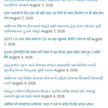
ભરતીમેળો યોજાશે
August 7, 2026
EMI ग्राहकों के लिए RBI की बड़ी राहत: 60 दिनों से ज्यादा डिफॉल्ट पर ही लॉक होगा
फोन
August 7, 2026
ગાંધીનગર જિલ્લા વિસ્તારમાં જાહેર શાંતિ જાળવવા હેતુ તા.૨૧ ઓગસ્ટ સુધી
પ્રતિબંધાત્મક હુકમો જાહેર
August 7, 2026
NEET-UG पेपर लीक मामले में CBI का बड़ा खुलासा: प्रिंटिंग प्रेस से नहीं
August
7, 2026
गुजरात यूनिवर्सिटी की क्लर्क भर्ती परीक्षा में बड़ा विलंब: मुख्य परीक्षा खत्म हुए 3 महीने
बीते
August 4, 2026
વ્હૉટ્સએપ ગ્રૂપ અને રોજગાર મેળાના માધ્યમથી આત્મનિર્ભર બનતી
યુવતીનું ઉત્તમ ઉદાહરણ ખુશી પરમાર
August 4, 2026
ગાંધીનગર ખાતે વિશેષ રોજગાર મેળા થકી મહિલા રોજગાર દિવસની ઉજવણી
કરાઈ
August 4, 2026
જવાહર નવોદય વિદ્યાલય ધોરણ-૬ પ્રવેશ પરીક્ષા ૨૦૨૭ માટે અરજી
કરવાની મુદ્દતમાં થયો વધારો
August 4, 2026
अमेरिका की चेतावनियां दरकिनार: भारत ने रूस से खरीदा रिकॉर्ड क्रूड ऑयल