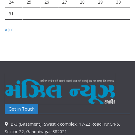
24
25
26
27
28
29
30
31
« Jul
Get in Touch
B-3 (Basement), Swastik complex, 17-22 Road, Nr.Gh-5,
Sector-22, Gandhinagar-382021