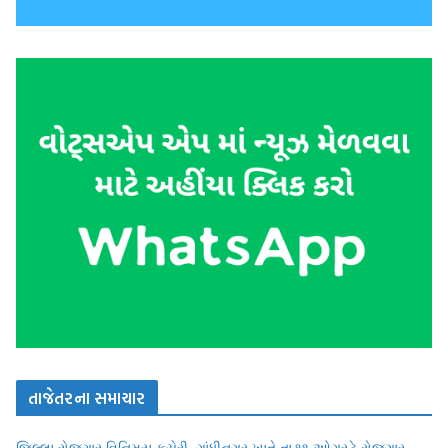
તાજેતરના સમાચાર
જિલ્લા રોજગાર વિનિમય કચેરી, ગાંધીનગર ખાતે તા.૧૧ ઓગસ્ટે રોજગાર