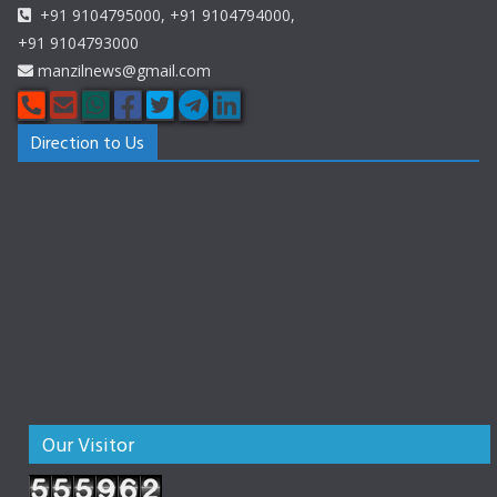
+91 9104795000, +91 9104794000,
+91 9104793000
manzilnews@gmail.com
Direction to Us
Our Visitor