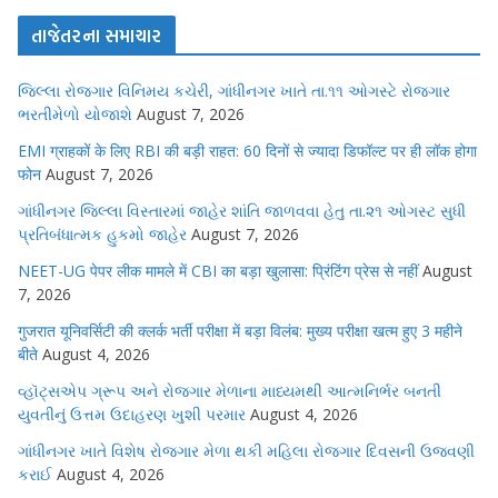
તાજેતરના સમાચાર
જિલ્લા રોજગાર વિનિમય કચેરી, ગાંધીનગર ખાતે તા.૧૧ ઓગસ્ટે રોજગાર
ભરતીમેળો યોજાશે
August 7, 2026
EMI ग्राहकों के लिए RBI की बड़ी राहत: 60 दिनों से ज्यादा डिफॉल्ट पर ही लॉक होगा
फोन
August 7, 2026
ગાંધીનગર જિલ્લા વિસ્તારમાં જાહેર શાંતિ જાળવવા હેતુ તા.૨૧ ઓગસ્ટ સુધી
પ્રતિબંધાત્મક હુકમો જાહેર
August 7, 2026
NEET-UG पेपर लीक मामले में CBI का बड़ा खुलासा: प्रिंटिंग प्रेस से नहीं
August
7, 2026
गुजरात यूनिवर्सिटी की क्लर्क भर्ती परीक्षा में बड़ा विलंब: मुख्य परीक्षा खत्म हुए 3 महीने
बीते
August 4, 2026
વ્હૉટ્સએપ ગ્રૂપ અને રોજગાર મેળાના માધ્યમથી આત્મનિર્ભર બનતી
યુવતીનું ઉત્તમ ઉદાહરણ ખુશી પરમાર
August 4, 2026
ગાંધીનગર ખાતે વિશેષ રોજગાર મેળા થકી મહિલા રોજગાર દિવસની ઉજવણી
કરાઈ
August 4, 2026