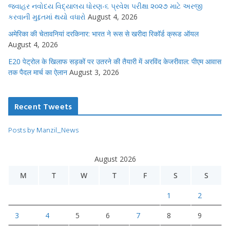
જવાહર નવોદય વિદ્યાલય ધોરણ-૬ પ્રવેશ પરીક્ષા ૨૦૨૭ માટે અરજી
કરવાની મુદ્દતમાં થયો વધારો
August 4, 2026
अमेरिका की चेतावनियां दरकिनार: भारत ने रूस से खरीदा रिकॉर्ड क्रूड ऑयल
August 4, 2026
E20 पेट्रोल के खिलाफ सड़कों पर उतरने की तैयारी में अरविंद केजरीवाल: पीएम आवास
तक पैदल मार्च का ऐलान
August 3, 2026
Recent Tweets
Posts by Manzil_News
August 2026
M
T
W
T
F
S
S
1
2
3
4
5
6
7
8
9