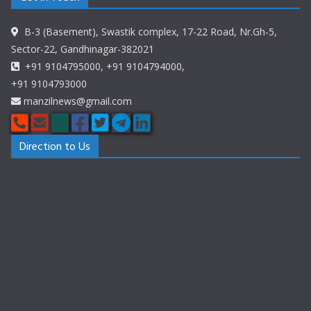
B-3 (Basement), Swastik complex, 17-22 Road, Nr.Gh-5,
Sector-22, Gandhinagar-382021
+91 9104795000, +91 9104794000,
+91 9104793000
manzilnews@gmail.com
Direction to Us