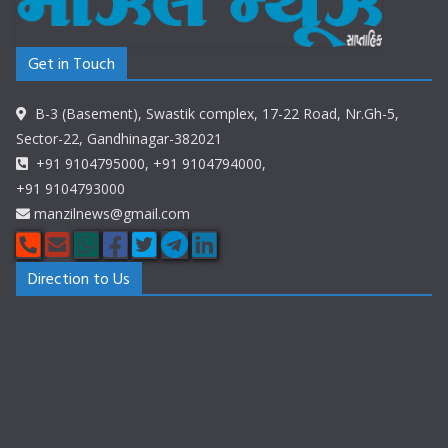
Get in Touch
B-3 (Basement), Swastik complex, 17-22 Road, Nr.Gh-5,
Sector-22, Gandhinagar-382021
+91 9104795000, +91 9104794000,
+91 9104793000
manzilnews@gmail.com
Direction to Us