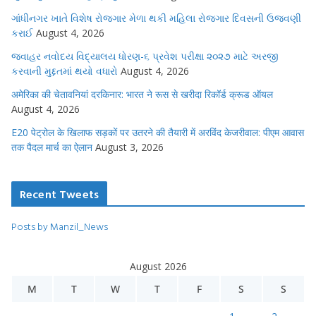
ગાંધીનગર ખાતે વિશેષ રોજગાર મેળા થકી મહિલા રોજગાર દિવસની ઉજવણી
કરાઈ
August 4, 2026
જવાહર નવોદય વિદ્યાલય ધોરણ-૬ પ્રવેશ પરીક્ષા ૨૦૨૭ માટે અરજી
કરવાની મુદ્દતમાં થયો વધારો
August 4, 2026
अमेरिका की चेतावनियां दरकिनार: भारत ने रूस से खरीदा रिकॉर्ड क्रूड ऑयल
August 4, 2026
E20 पेट्रोल के खिलाफ सड़कों पर उतरने की तैयारी में अरविंद केजरीवाल: पीएम आवास
तक पैदल मार्च का ऐलान
August 3, 2026
Recent Tweets
Posts by Manzil_News
August 2026
M
T
W
T
F
S
S