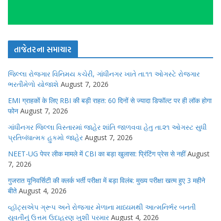
તાજેતરના સમાચાર
જિલ્લા રોજગાર વિનિમય કચેરી, ગાંધીનગર ખાતે તા.૧૧ ઓગસ્ટે રોજગાર
ભરતીમેળો યોજાશે
August 7, 2026
EMI ग्राहकों के लिए RBI की बड़ी राहत: 60 दिनों से ज्यादा डिफॉल्ट पर ही लॉक होगा
फोन
August 7, 2026
ગાંધીનગર જિલ્લા વિસ્તારમાં જાહેર શાંતિ જાળવવા હેતુ તા.૨૧ ઓગસ્ટ સુધી
પ્રતિબંધાત્મક હુકમો જાહેર
August 7, 2026
NEET-UG पेपर लीक मामले में CBI का बड़ा खुलासा: प्रिंटिंग प्रेस से नहीं
August
7, 2026
गुजरात यूनिवर्सिटी की क्लर्क भर्ती परीक्षा में बड़ा विलंब: मुख्य परीक्षा खत्म हुए 3 महीने
बीते
August 4, 2026
વ્હૉટ્સએપ ગ્રૂપ અને રોજગાર મેળાના માધ્યમથી આત્મનિર્ભર બનતી
યુવતીનું ઉત્તમ ઉદાહરણ ખુશી પરમાર
August 4, 2026