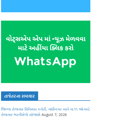
તાજેતરના સમાચાર
જિલ્લા રોજગાર વિનિમય કચેરી, ગાંધીનગર ખાતે તા.૧૧ ઓગસ્ટે
રોજગાર ભરતીમેળો યોજાશે
August 7, 2026