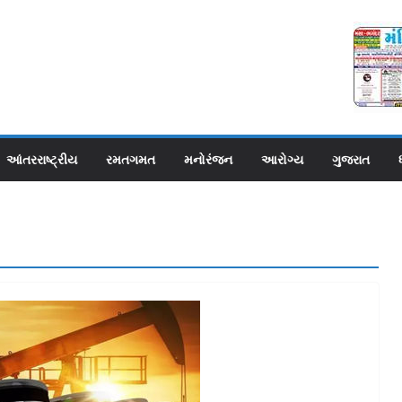
આંતરરાષ્ટ્રીય
રમતગમત
મનોરંજન
આરોગ્ય
ગુજરાત