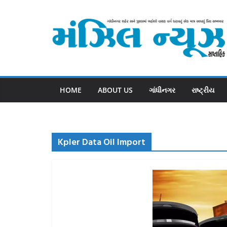
Skip
to
content
HOME
ABOUT US
ગાંધીનગર
રાષ્ટ્રીય
Kpler Data Oil Import