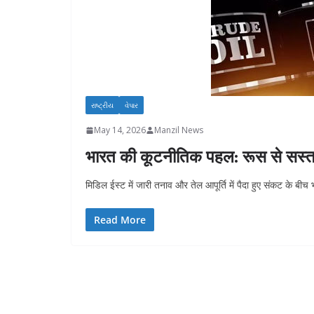
રાષ્ટ્રીય
વેપાર
May 14, 2026
Manzil News
भारत की कूटनीतिक पहल: रूस से सस्ता 
मिडिल ईस्ट में जारी तनाव और तेल आपूर्ति में पैदा हुए संकट के बीच 
Read More