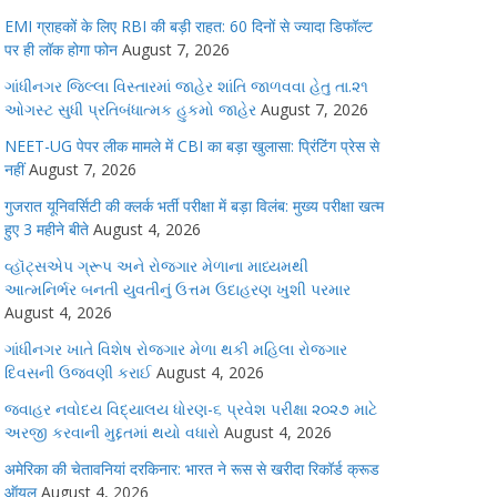
EMI ग्राहकों के लिए RBI की बड़ी राहत: 60 दिनों से ज्यादा डिफॉल्ट
पर ही लॉक होगा फोन
August 7, 2026
ગાંધીનગર જિલ્લા વિસ્તારમાં જાહેર શાંતિ જાળવવા હેતુ તા.૨૧
ઓગસ્ટ સુધી પ્રતિબંધાત્મક હુકમો જાહેર
August 7, 2026
NEET-UG पेपर लीक मामले में CBI का बड़ा खुलासा: प्रिंटिंग प्रेस से
नहीं
August 7, 2026
गुजरात यूनिवर्सिटी की क्लर्क भर्ती परीक्षा में बड़ा विलंब: मुख्य परीक्षा खत्म
हुए 3 महीने बीते
August 4, 2026
વ્હૉટ્સએપ ગ્રૂપ અને રોજગાર મેળાના માધ્યમથી
આત્મનિર્ભર બનતી યુવતીનું ઉત્તમ ઉદાહરણ ખુશી પરમાર
August 4, 2026
ગાંધીનગર ખાતે વિશેષ રોજગાર મેળા થકી મહિલા રોજગાર
દિવસની ઉજવણી કરાઈ
August 4, 2026
જવાહર નવોદય વિદ્યાલય ધોરણ-૬ પ્રવેશ પરીક્ષા ૨૦૨૭ માટે
અરજી કરવાની મુદ્દતમાં થયો વધારો
August 4, 2026
अमेरिका की चेतावनियां दरकिनार: भारत ने रूस से खरीदा रिकॉर्ड क्रूड
ऑयल
August 4, 2026