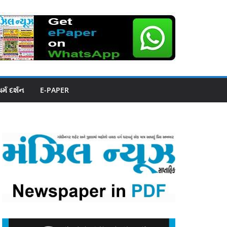
ધર્મ દર્શન
E-PAPER