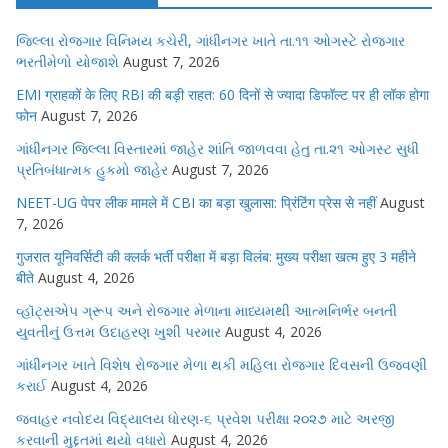
જિલ્લા રોજગાર વિનિમય કચેરી, ગાંધીનગર ખાતે તા.૧૧ ઓગસ્ટે રોજગાર
ભરતીમેળો યોજાશે
August 7, 2026
EMI ग्राहकों के लिए RBI की बड़ी राहत: 60 दिनों से ज्यादा डिफॉल्ट पर ही लॉक होगा
फोन
August 7, 2026
ગાંધીનગર જિલ્લા વિસ્તારમાં જાહેર શાંતિ જાળવવા હેતુ તા.૨૧ ઓગસ્ટ સુધી
પ્રતિબંધાત્મક હુકમો જાહેર
August 7, 2026
NEET-UG पेपर लीक मामले में CBI का बड़ा खुलासा: प्रिंटिंग प्रेस से नहीं
August
7, 2026
गुजरात यूनिवर्सिटी की क्लर्क भर्ती परीक्षा में बड़ा विलंब: मुख्य परीक्षा खत्म हुए 3 महीने
बीते
August 4, 2026
વ્હૉટ્સએપ ગ્રૂપ અને રોજગાર મેળાના માધ્યમથી આત્મનિર્ભર બનતી
યુવતીનું ઉત્તમ ઉદાહરણ ખુશી પરમાર
August 4, 2026
ગાંધીનગર ખાતે વિશેષ રોજગાર મેળા થકી મહિલા રોજગાર દિવસની ઉજવણી
કરાઈ
August 4, 2026
જવાહર નવોદય વિદ્યાલય ધોરણ-૬ પ્રવેશ પરીક્ષા ૨૦૨૭ માટે અરજી
કરવાની મુદ્દતમાં થયો વધારો
August 4, 2026