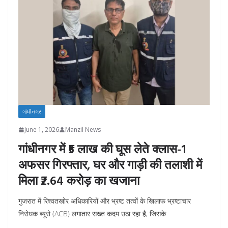
ગાંધીનગર
June 1, 2026
Manzil News
गांधीनगर में ₹5 लाख की घूस लेते क्लास-1
अफसर गिरफ्तार, घर और गाड़ी की तलाशी में
मिला ₹2.64 करोड़ का खजाना
गुजरात में रिश्वतखोर अधिकारियों और भ्रष्ट तत्वों के खिलाफ भ्रष्टाचार
निरोधक ब्यूरो (ACB) लगातार सख्त कदम उठा रहा है, जिसके