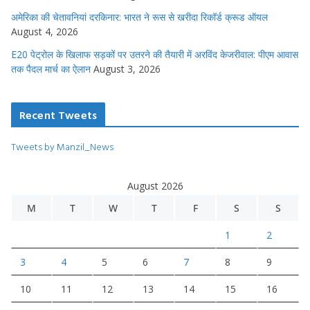
अमेरिका की चेतावनियां दरकिनार: भारत ने रूस से खरीदा रिकॉर्ड क्रूड ऑयल
August 4, 2026
E20 पेट्रोल के खिलाफ सड़कों पर उतरने की तैयारी में अरविंद केजरीवाल: पीएम आवास
तक पैदल मार्च का ऐलान
August 3, 2026
Recent Tweets
Tweets by Manzil_News
August 2026
M
T
W
T
F
S
S
1
2
3
4
5
6
7
8
9
10
11
12
13
14
15
16