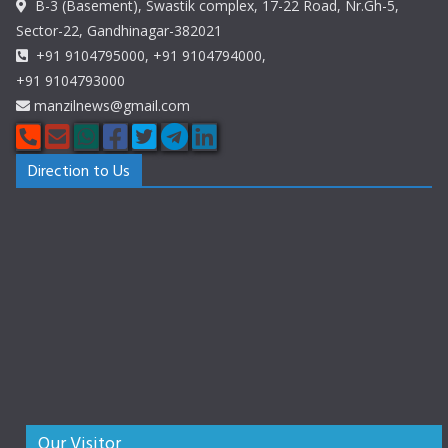
B-3 (Basement), Swastik complex, 17-22 Road, Nr.Gh-5,
Sector-22, Gandhinagar-382021
+91 9104795000, +91 9104794000,
+91 9104793000
manzilnews@gmail.com
Direction to Us
Our Visitor