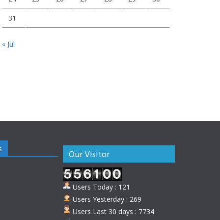
31
« Jul
s
Our Visitor
Users Today : 121
Users Yesterday : 269
Users Last 30 days : 7734