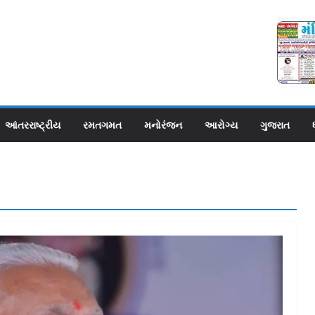
આંતરરાષ્ટ્રીય
રમતગમત
મનોરંજન
આરોગ્ય
ગુજરાત