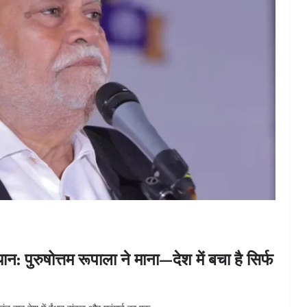
: पुरुषोत्तम रूपाला ने माना—देश में बचा है सिर्फ