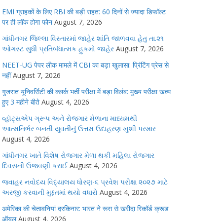
EMI ग्राहकों के लिए RBI की बड़ी राहत: 60 दिनों से ज्यादा डिफॉल्ट
पर ही लॉक होगा फोन
August 7, 2026
ગાંધીનગર જિલ્લા વિસ્તારમાં જાહેર શાંતિ જાળવવા હેતુ તા.૨૧
ઓગસ્ટ સુધી પ્રતિબંધાત્મક હુકમો જાહેર
August 7, 2026
NEET-UG पेपर लीक मामले में CBI का बड़ा खुलासा: प्रिंटिंग प्रेस से
नहीं
August 7, 2026
गुजरात यूनिवर्सिटी की क्लर्क भर्ती परीक्षा में बड़ा विलंब: मुख्य परीक्षा खत्म
हुए 3 महीने बीते
August 4, 2026
વ્હૉટ્સએપ ગ્રૂપ અને રોજગાર મેળાના માધ્યમથી
આત્મનિર્ભર બનતી યુવતીનું ઉત્તમ ઉદાહરણ ખુશી પરમાર
August 4, 2026
ગાંધીનગર ખાતે વિશેષ રોજગાર મેળા થકી મહિલા રોજગાર
દિવસની ઉજવણી કરાઈ
August 4, 2026
જવાહર નવોદય વિદ્યાલય ધોરણ-૬ પ્રવેશ પરીક્ષા ૨૦૨૭ માટે
અરજી કરવાની મુદ્દતમાં થયો વધારો
August 4, 2026
अमेरिका की चेतावनियां दरकिनार: भारत ने रूस से खरीदा रिकॉर्ड क्रूड
ऑयल
August 4, 2026