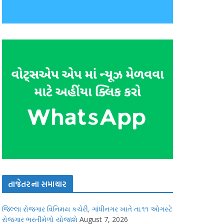
તાજેતરના સમાચાર
જિલ્લા રોજગાર વિનિમય કચેરી, ગાંધીનગર ખાતે તા.૧૧ ઓગસ્ટે
રોજગાર ભરતીમેળો યોજાશે
August 7, 2026