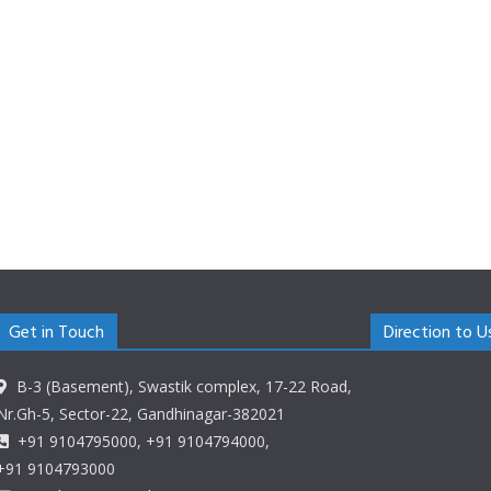
Get in Touch
Direction to U
B-3 (Basement), Swastik complex, 17-22 Road,
Nr.Gh-5, Sector-22, Gandhinagar-382021
+91 9104795000, +91 9104794000,
+91 9104793000