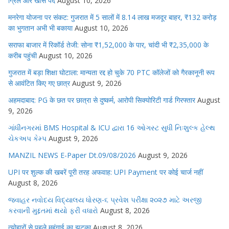
ग्रिल और खास पर्दे
August 10, 2026
मनरेगा योजना पर संकट: गुजरात में 5 सालों में 8.14 लाख मजदूर बाहर, ₹132 करोड़
का भुगतान अभी भी बकाया
August 10, 2026
सराफा बाजार में रिकॉर्ड तेजी: सोना ₹1,52,000 के पार, चांदी भी ₹2,35,000 के
करीब पहुंची
August 10, 2026
गुजरात में बड़ा शिक्षा घोटाला: मान्यता रद्द हो चुके 70 PTC कॉलेजों को गैरकानूनी रूप
से आवंटित किए गए छात्र
August 9, 2026
अहमदाबाद: PG के छत पर छात्रा से दुष्कर्म, आरोपी सिक्योरिटी गार्ड गिरफ्तार
August
9, 2026
ગાંધીનગરમાં BMS Hospital & ICU દ્વારા 16 ઓગસ્ટ સુધી નિઃશુલ્ક હેલ્થ
ચેકઅપ કેમ્પ
August 9, 2026
MANZIL NEWS E-Paper Dt.09/08/2026
August 9, 2026
UPI पर शुल्क की खबरें पूरी तरह अफवाह: UPI Payment पर कोई चार्ज नहीं
August 8, 2026
જવાહર નવોદય વિદ્યાલય ધોરણ-૬ પ્રવેશ પરીક્ષા ૨૦૨૭ માટે અરજી
કરવાની મુદ્દતમાં થયો ફરી વધારો
August 8, 2026
त्योहारों से पहले महंगाई का झटका
August 8, 2026