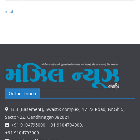
« Jul
Get in Touch
B-3 (Basement), Swastik complex, 17-22 Road, Nr.Gh-5,
Sector-22, Gandhinagar-382021
+91 9104795000, +91 9104794000,
+91 9104793000