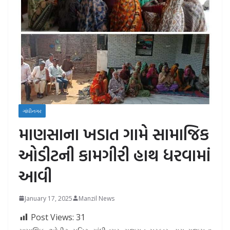
ગાંધીનગર
માણસાના ખડાત ગામે સામાજિક
ઓડીટની કામગીરી હાથ ધરવામાં
આવી
January 17, 2025
Manzil News
Post Views:
31