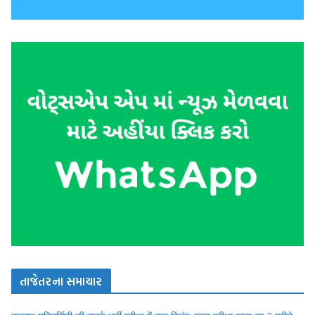
તાજેતરના સમાચાર