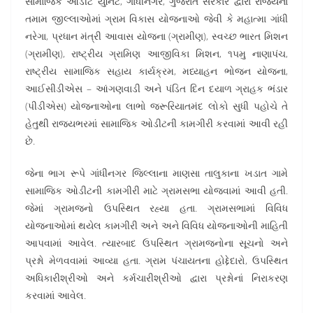
સામાજિક ઓડીટ યુનિટ, ગાંધીનગર, ગુજરાત સરકાર દ્વારા રાજ્યના
તમામ જીલ્લાઓમાં ગ્રામ વિકાસ યોજનાઓ જેવી કે મહાત્મા ગાંધી
નરેગા, પ્રધાન મંત્રી આવાસ યોજના (ગ્રામીણ), સ્વચ્છ ભારત મિશન
(ગ્રામીણ), રાષ્ટ્રીય ગ્રામિણ આજીવિકા મિશન, ૧૫મુ નાણાપંચ,
રાષ્ટ્રીય સામાજિક સહાય કાર્યક્રમ, મધ્યાહન ભોજન યોજના,
આઈસીડીએસ – આંગણવાડી અને પંડિત દિન દયાળ ગ્રાહક ભંડાર
(પીડીએસ) યોજનાઓના લાભો જરૂરિયાતમંદ લોકો સુધી પહોચે તે
હેતુથી રાજ્યભરમાં સામાજિક ઓડીટની કામગીરી કરવામાં આવી રહી
છે.
જેના ભાગ રૂપે ગાંધીનગર જિલ્લાના માણસા તાલુકાના ખડાત ગામે
સામાજિક ઓડીટની કામગીરી માટે ગ્રામસભા યોજવામાં આવી હતી.
જેમાં ગ્રામજનો ઉપસ્થિત રહ્યા હતા. ગ્રામસભામાં વિવિધ
યોજનાઓમાં થયેલ કામગીરી અને અને વિવિધ યોજનાઓની માહિતી
આપવામાં આવેલ. ત્યારબાદ ઉપસ્થિત ગ્રામજનોના સૂચનો અને
પ્રશ્નો મેળવવામાં આવ્યા હતા. ગ્રામ પંચાયતના હોદ્દેદારો, ઉપસ્થિત
અધિકારીશ્રીઓ અને કર્મચારીશ્રીઓ દ્વારા પ્રશ્નોનાં નિરાકરણ
કરવામાં આવેલ.