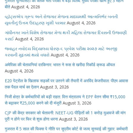
गुजरात यूनिवर्सिटी की क्लर्क भर्ती परीक्षा में बड़ा विलंब: मुख्य परीक्षा खत्म हुए 3 महीने
बीते
August 4, 2026
વ્હૉટ્સએપ ગ્રૂપ અને રોજગાર મેળાના માધ્યમથી આત્મનિર્ભર બનતી
યુવતીનું ઉત્તમ ઉદાહરણ ખુશી પરમાર
August 4, 2026
ગાંધીનગર ખાતે વિશેષ રોજગાર મેળા થકી મહિલા રોજગાર દિવસની ઉજવણી
કરાઈ
August 4, 2026
જવાહર નવોદય વિદ્યાલય ધોરણ-૬ પ્રવેશ પરીક્ષા ૨૦૨૭ માટે અરજી
કરવાની મુદ્દતમાં થયો વધારો
August 4, 2026
अमेरिका की चेतावनियां दरकिनार: भारत ने रूस से खरीदा रिकॉर्ड क्रूड ऑयल
August 4, 2026
E20 पेट्रोल के खिलाफ सड़कों पर उतरने की तैयारी में अरविंद केजरीवाल: पीएम आवास
तक पैदल मार्च का ऐलान
August 3, 2026
निजी क्षेत्र के कर्मचारियों को बड़ी राहत: वित्त मंत्रालय ने EPF वेतन सीमा ₹15,000
से बढ़ाकर ₹25,000 करने को दी मंजूरी
August 3, 2026
CJP की केंद्र सरकार को चेतावनी: NEET-UG पीड़ितों को 1 करोड़ मुआवजे की मांग
पूरी न होने पर फिर से शुरू होगा धरना
August 3, 2026
गुजरात में 5 साल की फिक्स पे नीति पर सुप्रीम कोर्ट से जल्द सुनवाई की गुहार: कर्मचारी