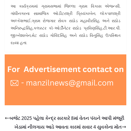
આ કાર્યક્રમમાં ગ્રામસભામાં જિલ્લા ગ્રામ વિકાસ એજન્સી,
ગાંધીનગરના સામાજિક ઓડીટરશ્રી પ્રિયંકાબેન, લોકપાલશ્રી
અલ્કેશભાઈ,ગ્રામ રોજગાર સેવક રાઠોડ મહાવીરસિંહ અને રાઠોડ
અનિરુદ્ધસિંહ,કલસ્ટર કૉ-ઓર્ડીનેટર રાઠોડ પ્રવિણસિંહ,ટી.આર.પી.
જીગ્નેશાબેન,મેટ રાઠોડ ગોવિંદસિંહ અને રાઠોડ વિનુસિંહ ઉપસ્થિત
રહ્યા હતા.
બજેટ 2025 પહેલા કેન્દ્ર સરકારે 8માં વેતન પંચને આપી મંજૂરી
ખેડામાં નીલગાય આડે આવતા કારમાં સવાર 4 યુવકોના મોત