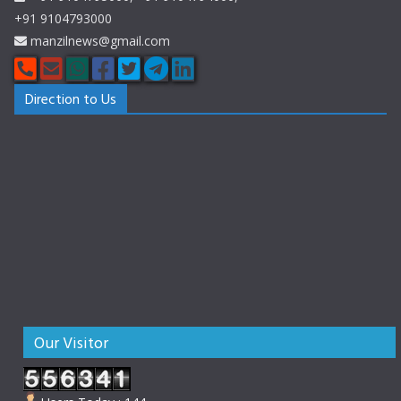
+91 9104793000
manzilnews@gmail.com
Direction to Us
Our Visitor