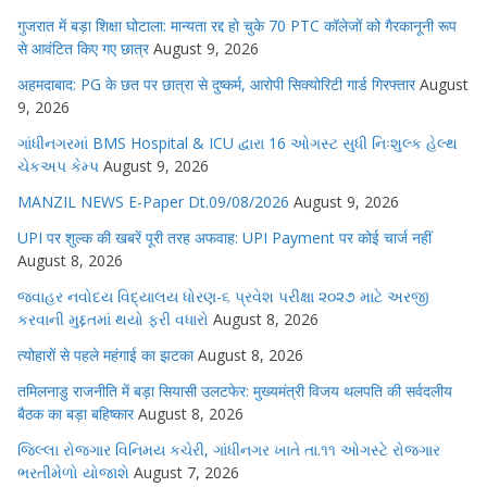
गुजरात में बड़ा शिक्षा घोटाला: मान्यता रद्द हो चुके 70 PTC कॉलेजों को गैरकानूनी रूप
से आवंटित किए गए छात्र
August 9, 2026
अहमदाबाद: PG के छत पर छात्रा से दुष्कर्म, आरोपी सिक्योरिटी गार्ड गिरफ्तार
August
9, 2026
ગાંધીનગરમાં BMS Hospital & ICU દ્વારા 16 ઓગસ્ટ સુધી નિઃશુલ્ક હેલ્થ
ચેકઅપ કેમ્પ
August 9, 2026
MANZIL NEWS E-Paper Dt.09/08/2026
August 9, 2026
UPI पर शुल्क की खबरें पूरी तरह अफवाह: UPI Payment पर कोई चार्ज नहीं
August 8, 2026
જવાહર નવોદય વિદ્યાલય ધોરણ-૬ પ્રવેશ પરીક્ષા ૨૦૨૭ માટે અરજી
કરવાની મુદ્દતમાં થયો ફરી વધારો
August 8, 2026
त्योहारों से पहले महंगाई का झटका
August 8, 2026
तमिलनाडु राजनीति में बड़ा सियासी उलटफेर: मुख्यमंत्री विजय थलपति की सर्वदलीय
बैठक का बड़ा बहिष्कार
August 8, 2026
જિલ્લા રોજગાર વિનિમય કચેરી, ગાંધીનગર ખાતે તા.૧૧ ઓગસ્ટે રોજગાર
ભરતીમેળો યોજાશે
August 7, 2026