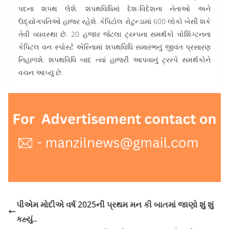
પદના શપથ લેશે. શપથવિધિમાં દેશ-વિદેશના નેતાઓ અને
ઉદ્યોગપતિઓ હાજર રહેશે. કેપિટોલ રોટુન્ડામાં 600 લોકો બેસી શકે
તેવી વ્યવસ્થા છે. 20 હજાર જેટલા ટ્રમ્પના સમર્થકો વોશિંગ્ટનના
કેપિટલ વન સ્પોર્સ્ટ એરિનામાં શપથવિધિ સમારંભનું જીવંત પ્રસારણ
નિહાળશે. શપથવિધિ બાદ ત્યાં હાજરી આપવાનું ટ્રમ્પે સમર્થકોને
વચન આપ્યું છે.
પીએમ મોદીએ વર્ષ 2025ની પ્રથમ મન કી બાતમાં જાણો શું શું
કહ્યું..