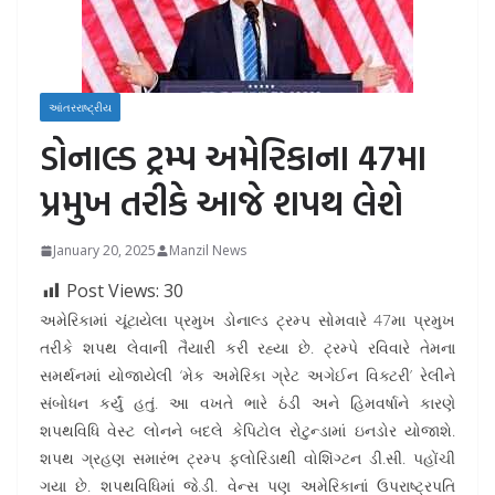
આંતરરાષ્ટ્રીય
ડોનાલ્ડ ટ્રમ્પ અમેરિકાના 47મા
પ્રમુખ તરીકે આજે શપથ લેશે
January 20, 2025
Manzil News
Post Views:
30
અમેરિકામાં ચૂંટાયેલા પ્રમુખ ડોનાલ્ડ ટ્રમ્પ સોમવારે 47મા પ્રમુખ
તરીકે શપથ લેવાની તૈયારી કરી રહ્યા છે. ટ્રમ્પે રવિવારે તેમના
સમર્થનમાં યોજાયેલી ‘મેક અમેરિકા ગ્રેટ અગેઈન વિક્ટરી’ રેલીને
સંબોધન કર્યું હતું. આ વખતે ભારે ઠંડી અને હિમવર્ષાને કારણે
શપથવિધિ વેસ્ટ લોનને બદલે કેપિટોલ રોટુન્ડામાં ઇનડોર યોજાશે.
શપથ ગ્રહણ સમારંભ ટ્રમ્પ ફ્લોરિડાથી વોશિંગ્ટન ડી.સી. પહોંચી
ગયા છે. શપથવિધિમાં જે.ડી. વેન્સ પણ અમેરિકાનાં ઉપરાષ્ટ્રપતિ