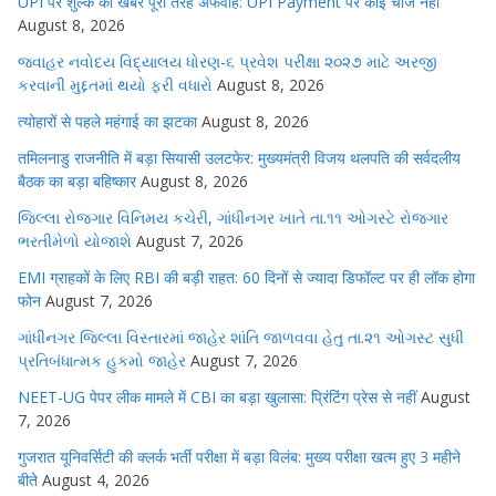
UPI पर शुल्क की खबरें पूरी तरह अफवाह: UPI Payment पर कोई चार्ज नहीं
August 8, 2026
જવાહર નવોદય વિદ્યાલય ધોરણ-૬ પ્રવેશ પરીક્ષા ૨૦૨૭ માટે અરજી
કરવાની મુદ્દતમાં થયો ફરી વધારો
August 8, 2026
त्योहारों से पहले महंगाई का झटका
August 8, 2026
तमिलनाडु राजनीति में बड़ा सियासी उलटफेर: मुख्यमंत्री विजय थलपति की सर्वदलीय
बैठक का बड़ा बहिष्कार
August 8, 2026
જિલ્લા રોજગાર વિનિમય કચેરી, ગાંધીનગર ખાતે તા.૧૧ ઓગસ્ટે રોજગાર
ભરતીમેળો યોજાશે
August 7, 2026
EMI ग्राहकों के लिए RBI की बड़ी राहत: 60 दिनों से ज्यादा डिफॉल्ट पर ही लॉक होगा
फोन
August 7, 2026
ગાંધીનગર જિલ્લા વિસ્તારમાં જાહેર શાંતિ જાળવવા હેતુ તા.૨૧ ઓગસ્ટ સુધી
પ્રતિબંધાત્મક હુકમો જાહેર
August 7, 2026
NEET-UG पेपर लीक मामले में CBI का बड़ा खुलासा: प्रिंटिंग प्रेस से नहीं
August
7, 2026
गुजरात यूनिवर्सिटी की क्लर्क भर्ती परीक्षा में बड़ा विलंब: मुख्य परीक्षा खत्म हुए 3 महीने
बीते
August 4, 2026