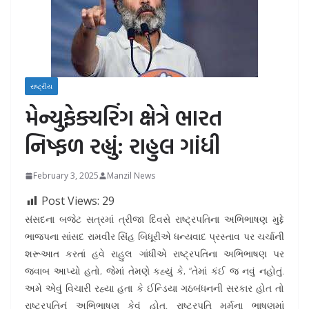
રાષ્ટ્રીય
મેન્યુફેક્ચરિંગ ક્ષેત્રે ભારત
નિષ્ફળ રહ્યું: રાહુલ ગાંધી
February 3, 2025
Manzil News
Post Views:
29
સંસદના બજેટ સત્રમાં ત્રીજા દિવસે રાષ્ટ્રપતિના અભિભાષણ મુદ્દે
ભાજપના સાંસદ રામવીર સિંહ બિધૂરીએ ધન્યવાદ પ્રસ્તાવ પર ચર્ચાની
શરૂઆત કરતાં હવે રાહુલ ગાંધીએ રાષ્ટ્રપતિના અભિભાષણ પર
જવાબ આપ્યો હતો, જેમાં તેમણે કહ્યું કે, “તેમાં કંઈ જ નવું નહોતું.
અમે એવું વિચારી રહ્યા હતા કે ઈન્ડિયા ગઠબંધનની સરકાર હોત તો
રાષ્ટ્રપતિનું અભિભાષણ કેવું હોત. રાષ્ટ્રપતિ મુર્મૂના ભાષણમાં