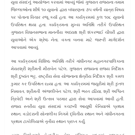
યુવા સંસદનું આયોજન કરવામાં આવ્યું જેમાં ગુજરાત રાજ્યના તમામ
જિલ્લાઓના શીર્ષ ૧૦ યુવાનો દ્વારા બંધારણના ૭૫ વર્ષની યાત્રા વિષય
પર પોતાના વિચાર રજૂ કર્યા હતા. આ કાર્યક્રમમાં કુલ ૧૦૮ યુવાનો
ઉપસ્થિત થયા હતા. કાર્યક્રમના મુખ્ય અતિથિ તરીકે ઉપસ્થિત
ગુજરાત વિધાનસભાના માનનીય અધ્યક્ષ શ્રી શંકરભાઈ ચૌધરી દ્વારા
યુવાઓને એક શ્રેષ્ઠ નેતા, વક્તા બનવા માટે જરૂરી માર્ગદર્શન
આપવામાં આવ્યું.
આ કાર્યક્રમમાં વિશિષ્ઠ અતિથિ તરીકે ગાંધીનગર મહાનગરપાલિકાના
મેયરશ્રી શ્રીમતી મીરાબેન પટેલ, ગુજરાત રાજ્યના રાજ્ય નિર્દેશક
શ્રી દુષ્યંત ભટ્ટ, રાષ્ટ્રીય સેવા યોજનાના ક્ષેત્રીય નિર્દેશક શ્રી કમલ
કુમાર કર ઉપસ્થિત રહ્યા હતા. આ કાર્યક્રમમાં જ્યુરીમાં શ્રી કુંતલ
નિમાવત, શ્રીમતી અંજલીબેન પટેલ, શ્રી ભરત ઢઢિયા, શ્રી અશ્વિન
ત્રિવેદી અને શ્રી ઉત્સવ પરમાર દ્વારા સેવા આપવામાં આવી હતી.
રાજ્ય સ્તરીય યુવા સંસદમાં કચ્છની આયુષી કેનિયાએ પ્રથમ
સ્થાન, વડોદરાની સોનાલીકા નિગમે દ્વિતીય સ્થાન અને ગાંધીનગરના
પ્રથમ ટાકોલિયાએ તૃતીય સ્થાન પ્રાપ્ત કર્યું.