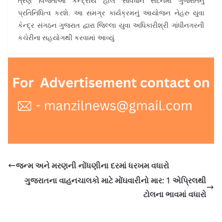
ત્રણ વિજેતાઓ કેન્દ્રીય હોલ સંવિધાન સદનમાં ગુજરાતનું
પ્રતિનિધિત્વ કરશે. આ સમગ્ર કાર્યક્રમનું આયોજન નેહરુ યુવા
કેન્દ્ર સંગઠન ગુજરાત દ્વારા જિલ્લા યુવા અધિકારીશ્રી ગાંધીનગરની
કચેરીના સહયોગથી કરવામાં આવ્યું.
જન્મ અને મરણની નોંધણીના દરમાં ધરખમ વધારો
ગુજરાતના વાહનચાલકો માટે મોંઘવારીનો માર: 1 એપ્રિલથી
ટોલના ભાવમાં વધારો