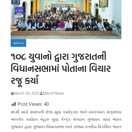
ગાંધીનગર
૧૦૮ યુવાનો દ્વારા ગુજરાતની
વિધાનસભામાં પોતાના વિચાર
રજૂ કર્યા
March 30, 2025
Manzil News
Post Views:
40
૨૯મી માર્ચ ૨૦૨૫ની રોજ યુવા કાર્યક્રમ અને રમતગમત મંત્રાલય
અંતર્ગત કાર્યરત નેહરુ યુવા કેન્દ્ર સંગઠન ગુજરાત, માય ભારત
ગુજરાત દ્વારા ગુજરાત વિધાનસભા ખાતે રાજ્ય સ્તરીય વિકસિત ભારત