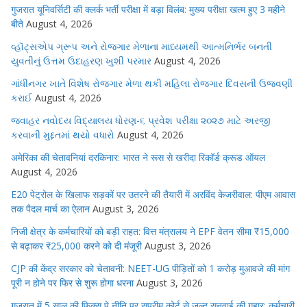
गुजरात यूनिवर्सिटी की क्लर्क भर्ती परीक्षा में बड़ा विलंब: मुख्य परीक्षा खत्म हुए 3 महीने
बीते
August 4, 2026
વ્હૉટ્સએપ ગ્રૂપ અને રોજગાર મેળાના માધ્યમથી આત્મનિર્ભર બનતી
યુવતીનું ઉત્તમ ઉદાહરણ ખુશી પરમાર
August 4, 2026
ગાંધીનગર ખાતે વિશેષ રોજગાર મેળા થકી મહિલા રોજગાર દિવસની ઉજવણી
કરાઈ
August 4, 2026
જવાહર નવોદય વિદ્યાલય ધોરણ-૬ પ્રવેશ પરીક્ષા ૨૦૨૭ માટે અરજી
કરવાની મુદ્દતમાં થયો વધારો
August 4, 2026
अमेरिका की चेतावनियां दरकिनार: भारत ने रूस से खरीदा रिकॉर्ड क्रूड ऑयल
August 4, 2026
E20 पेट्रोल के खिलाफ सड़कों पर उतरने की तैयारी में अरविंद केजरीवाल: पीएम आवास
तक पैदल मार्च का ऐलान
August 3, 2026
निजी क्षेत्र के कर्मचारियों को बड़ी राहत: वित्त मंत्रालय ने EPF वेतन सीमा ₹15,000
से बढ़ाकर ₹25,000 करने को दी मंजूरी
August 3, 2026
CJP की केंद्र सरकार को चेतावनी: NEET-UG पीड़ितों को 1 करोड़ मुआवजे की मांग
पूरी न होने पर फिर से शुरू होगा धरना
August 3, 2026
गुजरात में 5 साल की फिक्स पे नीति पर सुप्रीम कोर्ट से जल्द सुनवाई की गुहार: कर्मचारी