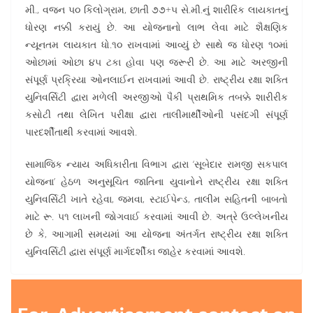
મી., વજન ૫૦ કિલોગ્રામ, છાતી ૭૭+૫ સે.મી.નું શારીરિક લાયકાતનું
ધોરણ નક્કી કરાયું છે. આ યોજનાનો લાભ લેવા માટે શૈક્ષણિક
ન્યૂનતમ લાયકાત ધો.૧૦ રાખવામાં આવ્યું છે સાથે જ ધોરણ ૧૦માં
ઓછામાં ઓછા ૪૫ ટકા હોવા પણ જરૂરી છે. આ માટે અરજીની
સંપૂર્ણ પ્રક્રિયા ઓનલાઈન રાખવામાં આવી છે. રાષ્ટ્રીય રક્ષા શક્તિ
યુનિવર્સિટી દ્વારા મળેલી અરજીઓ પૈકી પ્રાથમિક તબક્કે શારીરીક
કસોટી તથા લેખિત પરીક્ષા દ્વારા તાલીમાર્થીઓની પસંદગી સંપૂર્ણ
પારદર્શીતાથી કરવામાં આવશે.
સામાજિક ન્યાય અધિકારીતા વિભાગ દ્વારા ‘સૂબેદાર રામજી સકપાલ
યોજના’ હેઠળ અનુસૂચિત જાતિના યુવાનોને રાષ્ટ્રીય રક્ષા શક્તિ
યુનિવર્સિટી ખાતે રહેવા, જમવા, સ્ટાઈપેન્ડ, તાલીમ સહિતની બાબતો
માટે રૂ. ૫૧ લાખની જોગવાઈ કરવામાં આવી છે. અત્રે ઉલ્લેખનીય
છે કે, આગામી સમયમાં આ યોજના અંતર્ગત રાષ્ટ્રીય રક્ષા શક્તિ
યુનિવર્સિટી દ્વારા સંપૂર્ણ માર્ગદર્શીકા જાહેર કરવામાં આવશે.