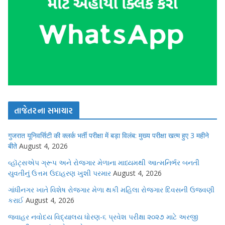
તાજેતરના સમાચાર
गुजरात यूनिवर्सिटी की क्लर्क भर्ती परीक्षा में बड़ा विलंब: मुख्य परीक्षा खत्म हुए 3 महीने
बीते
August 4, 2026
વ્હૉટ્સએપ ગ્રૂપ અને રોજગાર મેળાના માધ્યમથી આત્મનિર્ભર બનતી
યુવતીનું ઉત્તમ ઉદાહરણ ખુશી પરમાર
August 4, 2026
ગાંધીનગર ખાતે વિશેષ રોજગાર મેળા થકી મહિલા રોજગાર દિવસની ઉજવણી
કરાઈ
August 4, 2026
જવાહર નવોદય વિદ્યાલય ધોરણ-૬ પ્રવેશ પરીક્ષા ૨૦૨૭ માટે અરજી