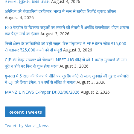
કરવાની મુદ્દતમાં થયો વધારો
August 4, 2026
अमेरिका की चेतावनियां दरकिनार: भारत ने रूस से खरीदा रिकॉर्ड क्रूड ऑयल
August 4, 2026
E20 पेट्रोल के खिलाफ सड़कों पर उतरने की तैयारी में अरविंद केजरीवाल: पीएम आवास
तक पैदल मार्च का ऐलान
August 3, 2026
निजी क्षेत्र के कर्मचारियों को बड़ी राहत: वित्त मंत्रालय ने EPF वेतन सीमा ₹15,000
से बढ़ाकर ₹25,000 करने को दी मंजूरी
August 3, 2026
CJP की केंद्र सरकार को चेतावनी: NEET-UG पीड़ितों को 1 करोड़ मुआवजे की मांग
पूरी न होने पर फिर से शुरू होगा धरना
August 3, 2026
गुजरात में 5 साल की फिक्स पे नीति पर सुप्रीम कोर्ट से जल्द सुनवाई की गुहार: कर्मचारी
ने CJI को लिखा ईमेल, 14 वर्षों से लंबित है मामला
August 3, 2026
MANZIL NEWS E-Paper Dt.02/08/2026
August 2, 2026
Recent Tweets
Tweets by Manzil_News