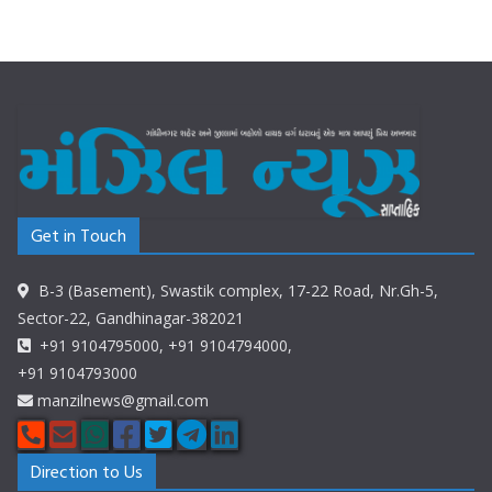
Get in Touch
B-3 (Basement), Swastik complex, 17-22 Road, Nr.Gh-5,
Sector-22, Gandhinagar-382021
+91 9104795000, +91 9104794000,
+91 9104793000
manzilnews@gmail.com
Direction to Us