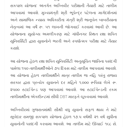
સકપાલ યોજના’ અંતર્ગત અગ્નિવીર પરીક્ષાની તૈયારી માટે તાલીમ
આપવામાં આવશે. મુખ્યમંત્રી શ્રી ભૂપેન્દ્ર પટેલના માર્ગદર્શનમાં
અને સામાજિક ન્યાય અધિકારીતા મંત્રી શ્રી ભાનૂબેન બાબરીયાના
નેતૃત્વમાં આ વર્ષે રૂ. ૫૧ લાખની જોગવાઈ કરવામાં આવી છે. આ
યોજનાના સુયોગ્ય અમલીકરણ માટે ગાંધીનગર સ્થિત રક્ષા શક્તિ
યુનિવર્સિટી દ્વારા યુવાનોને ભરતી અને સ્પર્ધાત્મક પરીક્ષા માટે તૈયાર
કરાશે.
આ યોજના હેઠળ રક્ષા શક્તિ યુનિવર્સિટી અનુસૂચિત જાતિના પસંદગી
પામેલા ૧૫૦ તાલીમાર્થીઓને ૭૫ દિવસ માટે તાલીમ આપવામાં આવશે.
આ યોજના હેઠળ તાલીમાર્થીને માત્ર તાલીમ જ નહિ પરંતુ રાજ્ય
સરકાર દ્વારા પ્રત્યેક યુવાનને દર મહિને ૧,૦૦૦ રૂપિયા લેખે રૂ.
૨૫૦૦ સ્ટાઈપેન્ડ પણ આપવામાં આવશે. આ સ્ટાઈપેન્ડની રકમ
તાલીમાર્થીના એકાઉન્ટમાં સીધી DBT મારફતે ચૂકવવામાં આવશે.
અગ્નિવીરમાં ગુજરાતમાંથી સૌથી વધુ યુવાનો સફળ થાય તે માટે
સૂબેદાર રામજી સકપાલ યોજના હેઠળ ૧૭.૫ વર્ષથી ૨૧ વર્ષ સુધીના
યુવાનોની પસંદગી કરવામા આવશે. આ તાલીમ માટે ઊંચાઈ ૧૬૮ સે.