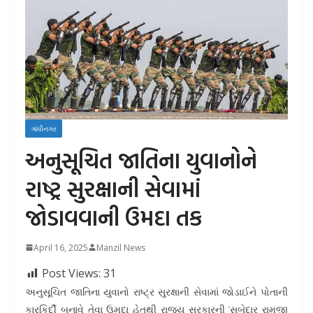
ગાંધીનગર
અનુસૂચિત જાતિના યુવાનોને
રાષ્ટ્ર સુરક્ષાની સેવામાં
જોડાવવાની ઉમદા તક
April 16, 2025
Manzil News
Post Views:
31
અનુસૂચિત જાતિના યુવાનો રાષ્ટ્ર સુરક્ષાની સેવામાં જોડાઈને પોતાની
કારકિર્દી બનાવે તેવા ઉમદા હેતુથી રાજ્ય સરકારની ‘સૂબેદાર રામજી