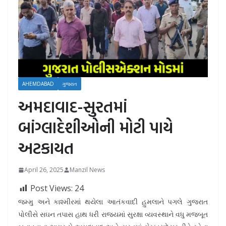
AHEMDABAD
ગુજરાત
અમદાવાદ-સુરતમાં
બાંગ્લાદેશીઓની મોટી પાયે
અટકાયત
April 26, 2025
Manzil News
Post Views:
24
જમ્મુ અને કાશ્મીરમાં થયેલા આતંકવાદી હુમલાને પગલે ગુજરાત
પોલીસે સઘન તપાસ હાથ ધરી રાજ્યમાં સુરક્ષા વ્યવસ્થાને વધુ મજબૂત