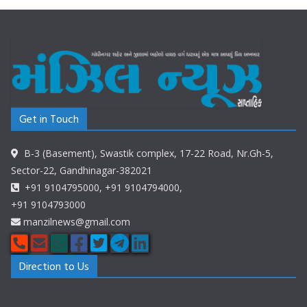
Get in Touch
B-3 (Basement), Swastik complex, 17-22 Road, Nr.Gh-5,
Sector-22, Gandhinagar-382021
+91 9104795000, +91 9104794000,
+91 9104793000
manzilnews@gmail.com
Direction to Us