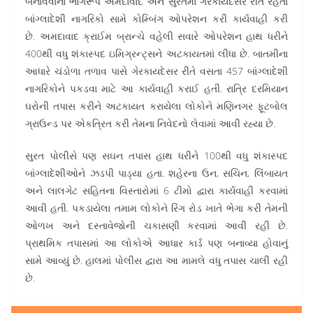
બનાવવાના ભાગરૂપે અમદાવાદ અને સુરતમાં ગેરકાયદેસર રીતે રહેતા
બાંગ્લાદેશી નાગરિકો સામે કોમ્બિંગ ઓપરેશન કરી કાર્યવાહી કરી
છે. અમદાવાદ ક્રાઈમ બ્રાન્ચે વહેલી સવારે ઓપરેશન હાથ ધરીને
400થી વધુ શંકાસ્પદ ઇમિગ્રન્ટ્સને અટકાયતમાં લીધા છે. બાતમીના
આધારે ચંડોળા તળાવ પાસે ગેરકાયદેસર રીતે વસતા 457 બાંગ્લાદેશી
નાગરિકોને પકડવા માટે આ કાર્યવાહી કરાઈ હતી. રાત્રિ દરમિયાન
ઘરોની તપાસ કરીને અટકાયત કરાયેલા લોકોને મણિનગર ફૂટબોલ
ગ્રાઉન્ડ પર એકત્રિત કરી તેમના નિવેદનો લેવામાં આવી રહ્યા છે.
સુરત પોલીસે પણ સઘન તપાસ હાથ ધરીને 100થી વધુ શંકાસ્પદ
બાંગ્લાદેશીઓને ઝડપી પાડ્યા હતા. શહેરના ઉન, સચિન, લિંબાયત
અને લાલગેટ સહિતના વિસ્તારોમાં 6 ટીમો દ્વારા કાર્યવાહી કરવામાં
આવી હતી. પકડાયેલા તમામ લોકોને રિંગ રોડ ખાતે ભેગા કરી તેમની
ઓળખ અને દસ્તાવેજોની ચકાસણી કરવામાં આવી રહી છે.
પ્રાથમિક તપાસમાં આ લોકોએ આધાર કાર્ડ પણ બનાવ્યા હોવાનું
સામે આવ્યું છે. હાલમાં પોલીસ દ્વારા આ મામલે વધુ તપાસ ચાલી રહી
છે.