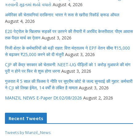
કરવાની મુદ્દતમાં થયો વધારો
August 4, 2026
अमेरिका की चेतावनियां दरकिनार: भारत ने रूस से खरीदा रिकॉर्ड क्रूड ऑयल
August 4, 2026
E20 पेट्रोल के खिलाफ सड़कों पर उतरने की तैयारी में अरविंद केजरीवाल: पीएम आवास
तक पैदल मार्च का ऐलान
August 3, 2026
निजी क्षेत्र के कर्मचारियों को बड़ी राहत: वित्त मंत्रालय ने EPF वेतन सीमा ₹15,000
से बढ़ाकर ₹25,000 करने को दी मंजूरी
August 3, 2026
CJP की केंद्र सरकार को चेतावनी: NEET-UG पीड़ितों को 1 करोड़ मुआवजे की मांग
पूरी न होने पर फिर से शुरू होगा धरना
August 3, 2026
गुजरात में 5 साल की फिक्स पे नीति पर सुप्रीम कोर्ट से जल्द सुनवाई की गुहार: कर्मचारी
ने CJI को लिखा ईमेल, 14 वर्षों से लंबित है मामला
August 3, 2026
MANZIL NEWS E-Paper Dt.02/08/2026
August 2, 2026
Recent Tweets
Tweets by Manzil_News