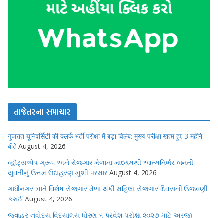
તાજેતરના સમાચાર
गुजरात यूनिवर्सिटी की क्लर्क भर्ती परीक्षा में बड़ा विलंब: मुख्य परीक्षा खत्म हुए 3 महीने
बीते
August 4, 2026
વ્હૉટ્સએપ ગ્રૂપ અને રોજગાર મેળાના માધ્યમથી આત્મનિર્ભર બનતી
યુવતીનું ઉત્તમ ઉદાહરણ ખુશી પરમાર
August 4, 2026
ગાંધીનગર ખાતે વિશેષ રોજગાર મેળા થકી મહિલા રોજગાર દિવસની ઉજવણી
કરાઈ
August 4, 2026
જવાહર નવોદય વિદ્યાલય ધોરણ-૬ પ્રવેશ પરીક્ષા ૨૦૨૭ માટે અરજી