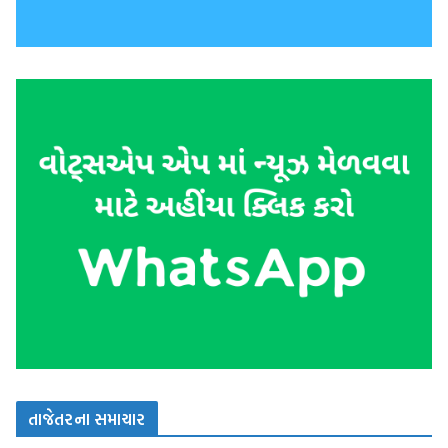
તાજેતરના સમાચાર