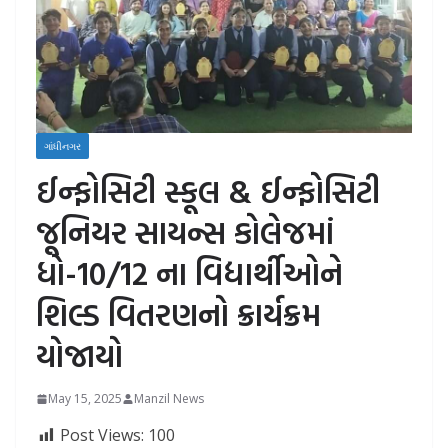
ગાંધીનગર
ઈન્ફોસિટી સ્કૂલ & ઈન્ફોસિટી
જૂનિયર સાયન્સ કોલેજમાં
ધો-10/12 ના વિદ્યાર્થીઓને
શિલ્ડ વિતરણનો ક્રાર્યક્રમ
યોજાયો
May 15, 2025
Manzil News
Post Views:
100