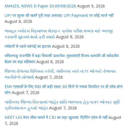
MANZIL NEWS E-Paper Dt.09/08/2026
August 9, 2026
UPI पर शुल्क की खबरें पूरी तरह अफवाह: UPI Payment पर कोई चार्ज नहीं
August 8, 2026
જવાહર નવોદય વિદ્યાલય ધોરણ-૬ પ્રવેશ પરીક્ષા ૨૦૨૭ માટે અરજી
કરવાની મુદ્દતમાં થયો ફરી વધારો
August 8, 2026
त्योहारों से पहले महंगाई का झटका
August 8, 2026
तमिलनाडु राजनीति में बड़ा सियासी उलटफेर: मुख्यमंत्री विजय थलपति की सर्वदलीय
बैठक का बड़ा बहिष्कार
August 8, 2026
જિલ્લા રોજગાર વિનિમય કચેરી, ગાંધીનગર ખાતે તા.૧૧ ઓગસ્ટે રોજગાર
ભરતીમેળો યોજાશે
August 7, 2026
EMI ग्राहकों के लिए RBI की बड़ी राहत: 60 दिनों से ज्यादा डिफॉल्ट पर ही लॉक होगा
फोन
August 7, 2026
ગાંધીનગર જિલ્લા વિસ્તારમાં જાહેર શાંતિ જાળવવા હેતુ તા.૨૧ ઓગસ્ટ સુધી
પ્રતિબંધાત્મક હુકમો જાહેર
August 7, 2026
NEET-UG पेपर लीक मामले में CBI का बड़ा खुलासा: प्रिंटिंग प्रेस से नहीं
August
7, 2026