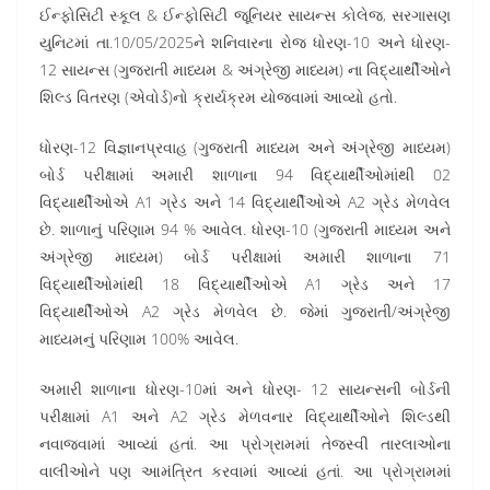
ઈન્ફોસિટી સ્કૂલ & ઈન્ફોસિટી જૂનિયર સાયન્સ કોલેજ, સરગાસણ
યુનિટમાં તા.10/05/2025ને શનિવારના રોજ ધોરણ-10 અને ધોરણ-
12 સાયન્સ (ગુજરાતી માધ્યમ & અંગ્રેજી માધ્યમ) ના વિદ્યાર્થીઓને
શિલ્ડ વિતરણ (એવોર્ડ)નો ક્રાર્યક્રમ યોજવામાં આવ્યો હતો.
ધોરણ-12 વિજ્ઞાનપ્રવાહ (ગુજરાતી માધ્યમ અને અંગ્રેજી માધ્યમ)
બોર્ડ પરીક્ષામાં અમારી શાળાના 94 વિદ્યાર્થીઓમાંથી 02
વિદ્યાર્થીઓએ A1 ગ્રેડ અને 14 વિદ્યાર્થીઓએ A2 ગ્રેડ મેળવેલ
છે. શાળાનું પરિણામ 94 % આવેલ. ધોરણ-10 (ગુજરાતી માધ્યમ અને
અંગ્રેજી માધ્યમ) બોર્ડ પરીક્ષામાં અમારી શાળાના 71
વિદ્યાર્થીઓમાંથી 18 વિદ્યાર્થીઓએ A1 ગ્રેડ અને 17
વિદ્યાર્થીઓએ A2 ગ્રેડ મેળવેલ છે. જેમાં ગુજરાતી/અંગ્રેજી
માધ્યમનું પરિણામ 100% આવેલ.
અમારી શાળાના ધોરણ-10માં અને ધોરણ- 12 સાયન્સની બોર્ડની
પરીક્ષામાં A1 અને A2 ગ્રેડ મેળવનાર વિદ્યાર્થીઓને શિલ્ડથી
નવાજવામાં આવ્યાં હતાં. આ પ્રોગ્રામમાં તેજસ્વી તારલાઓના
વાલીઓને પણ આમંત્રિત કરવામાં આવ્યાં હતાં. આ પ્રોગ્રામમાં