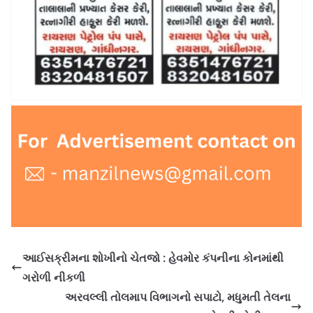
આઈસક્રીમના શોખીનો ચેતજો : હેવમોર કંપનીના કોનમાંથી
ગરોળી નીકળી
અરવલ્લી તોલમાપ વિભાગનો સપાટો, મધુમતી તેલના