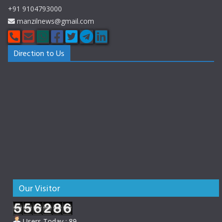
+91 9104793000
manzilnews@gmail.com
Direction to Us
Our Visitor
Users Today : 89