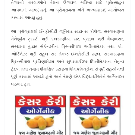
તેજસ્વી તારલાઓને તેમના ઉજવળ ભવિષ્ય માટે પ્રોત્સાહન
આપવામાં આવ્યું હતું. આ પ્રોગ્રામના અંતે અલ્પાહારનું આયોજન
કરવામાં આવ્યું હતું.
આ પ્રોગ્રામમાં ઈન્ફોસીટી જૂનિયર સાયન્સ કોલેજ, સરગાસણના
મેનેજીંગ ટ્રસ્ટી શ્રી દલસાણીયા સર, પ્રમુખ શ્રી વૈષ્ણવસર,
સંસ્થાના હાયર સેકેન્ડરીના પ્રિન્સીપાલ અમિતામેડમ તથા કો.-
ઓર્ડિનેટર શ્રી રાહુલ સર તેમજ ઈન્ફોસીટી સ્કૂલ, સરગાસણના
પ્રિન્સીપાલ પ્રવિણામેડમ અને સુપરવાઈઝર દિપ્તીમેડમના નેતૃત્વ
હેઠળ તથા તમામ શૈક્ષણિક સ્ટાફના શિક્ષકમિત્રોના સંપૂર્ણ સહયોગથી
પૂર્ણ કરવામાં આવ્યો હતો અને તેમણે દરેક વિદ્યાર્થીઓને અભિનંદન
પાઠવ્યા હતા.