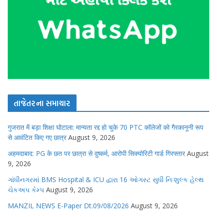
તાજેતરના સમાચાર
गुजरात में बड़ा शिक्षा घोटाला: मान्यता रद्द हो चुके 70 PTC कॉलेजों को गैरकानूनी रूप
से आवंटित किए गए छात्र
August 9, 2026
अहमदाबाद: PG के छत पर छात्रा से दुष्कर्म, आरोपी सिक्योरिटी गार्ड गिरफ्तार
August
9, 2026
ગાંધીનગરમાં BMS Hospital & ICU દ્વારા 16 ઓગસ્ટ સુધી નિઃશુલ્ક હેલ્થ
ચેકઅપ કેમ્પ
August 9, 2026
MANZIL NEWS E-Paper Dt.09/08/2026
August 9, 2026