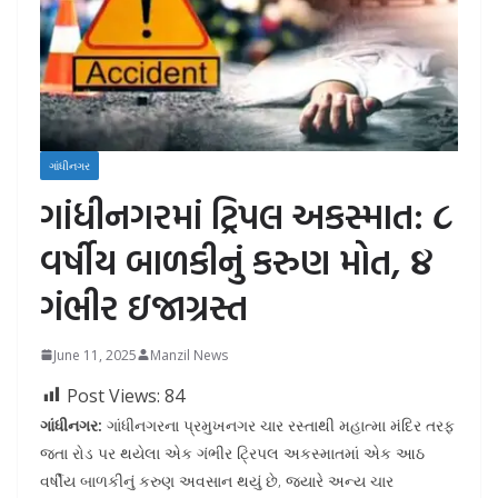
ગાંધીનગર
ગાંધીનગરમાં ટ્રિપલ અકસ્માત: ૮
વર્ષીય બાળકીનું કરુણ મોત, ૪
ગંભીર ઇજાગ્રસ્ત
June 11, 2025
Manzil News
Post Views:
84
ગાંધીનગર:
ગાંધીનગરના પ્રમુખનગર ચાર રસ્તાથી મહાત્મા મંદિર તરફ
જતા રોડ પર થયેલા એક ગંભીર ટ્રિપલ અકસ્માતમાં એક આઠ
વર્ષીય બાળકીનું કરુણ અવસાન થયું છે, જ્યારે અન્ય ચાર