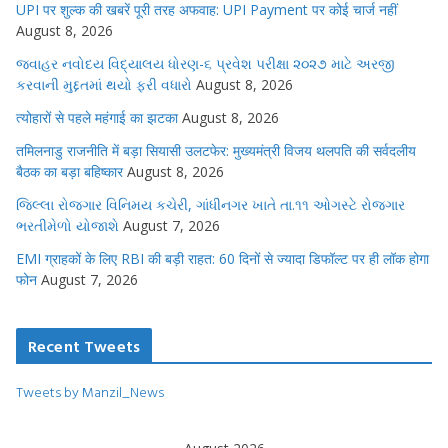
UPI पर शुल्क की खबरें पूरी तरह अफवाह: UPI Payment पर कोई चार्ज नहीं
August 8, 2026
જવાહર નવોદય વિદ્યાલય ધોરણ-૬ પ્રવેશ પરીક્ષા ૨૦૨૭ માટે અરજી
કરવાની મુદ્દતમાં થયો ફરી વધારો
August 8, 2026
त्योहारों से पहले महंगाई का झटका
August 8, 2026
तमिलनाडु राजनीति में बड़ा सियासी उलटफेर: मुख्यमंत्री विजय थलपति की सर्वदलीय
बैठक का बड़ा बहिष्कार
August 8, 2026
જિલ્લા રોજગાર વિનિમય કચેરી, ગાંધીનગર ખાતે તા.૧૧ ઓગસ્ટે રોજગાર
ભરતીમેળો યોજાશે
August 7, 2026
EMI ग्राहकों के लिए RBI की बड़ी राहत: 60 दिनों से ज्यादा डिफॉल्ट पर ही लॉक होगा
फोन
August 7, 2026
Recent Tweets
Tweets by Manzil_News