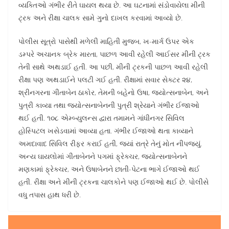
વ્યક્તિઓ ગંભીર રીતે ઘાયલ થયા છે. આ ઘટનામાં સંડોવાયેલા મીની
ટ્રક અને રીક્ષા ચાલક સામે ગુનો દાખલ કરવામાં આવ્યો છે.
પોલીસ સૂત્રો પાસેથી મળેલી માહિતી મુજબ, ખ-માર્ગ ઉપર એક
ડમ્પરે અચાનક બ્રેક મારતા, પાછળ આવી રહેલી આઈસર મીની ટ્રક
તેની સાથે અથડાઈ હતી. આ પછી, મીની ટ્રકની પાછળ આવી રહેલી
રીક્ષા પણ અથડાઈને પલટી ગઈ હતી. રીક્ષામાં સવાર સેક્ટર ૨૪,
શ્રીનગરના ગીતાબેન ઠાકોર, તેમની બહેનો ઉષા, જ્યોત્સનાબેન, અને
પુત્રી કાવ્યા તથા જ્યોત્સનાબેનની પુત્રી શ્રેયાને ગંભીર ઈજાઓ
થઈ હતી. ૧૦૮ એમ્બ્યુલન્સ દ્વારા તમામને ગાંધીનગર સિવિલ
હોસ્પિટલ ખસેડવામાં આવ્યા હતા. ગંભીર ઈજાઓ થતા કાવ્યાને
અમદાવાદ સિવિલ રીફર કરાઈ હતી, જ્યાં રાત્રે તેનું મોત નીપજ્યું.
અન્ય ઘાયલોમાં ગીતાબેનને પગમાં ફ્રેક્ચર, જ્યોત્સનાબેનને
મણકામાં ફ્રેક્ચર, અને ઉષાબેનને છાતી-પેટના ભાગે ઈજાઓ થઈ
હતી. રીક્ષા અને મીની ટ્રકના ચાલકોને પણ ઈજાઓ થઈ છે. પોલીસે
વધુ તપાસ હાથ ધરી છે.