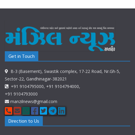
Get in Touch
B-3 (Basement), Swastik complex, 17-22 Road, Nr.Gh-5,
Sector-22, Gandhinagar-382021
+91 9104795000, +91 9104794000,
+91 9104793000
manzilnews@gmail.com
Direction to Us