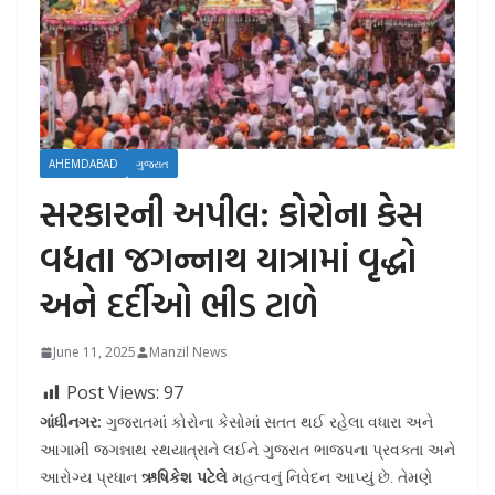
AHEMDABAD
ગુજરાત
સરકારની અપીલ: કોરોના કેસ
વધતા જગન્નાથ યાત્રામાં વૃદ્ધો
અને દર્દીઓ ભીડ ટાળે
June 11, 2025
Manzil News
Post Views:
97
ગાંધીનગર:
ગુજરાતમાં કોરોના કેસોમાં સતત થઈ રહેલા વધારા અને
આગામી જગન્નાથ રથયાત્રાને લઈને ગુજરાત ભાજપના પ્રવક્તા અને
આરોગ્ય પ્રધાન
ઋષિકેશ પટેલે
મહત્વનું નિવેદન આપ્યું છે. તેમણે