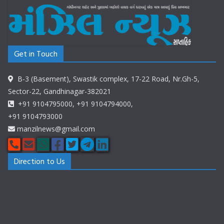
Get in Touch
B-3 (Basement), Swastik complex, 17-22 Road, Nr.Gh-5,
Sector-22, Gandhinagar-382021
+91 9104795000, +91 9104794000,
+91 9104793000
manzilnews@gmail.com
Direction to Us