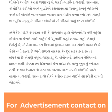
લોકોને અપીલ કરતાં જણાવ્યું કે, શરદી-ખાંસીના લક્ષણો ધરાવનારા,
કોમોર્બિડ દર્દીઓ અને વૃદ્ધોએ રથયાત્રામાં જવાનું ટાળવું જોઈએ
અને ઘરે બેસીને જ ભગવાન જગન્નાથના દર્શન કરવા જોઈએ. તેમણે
ભારપૂર્વક કહ્યું કે, બીમાર લોકોએ તો ભીડમાં જવું જ ન જોઈએ.
ઋષિકેશ પટેલે સ્પષ્ટતા કરી કે, રાજ્યમાં હાલ રોજબરોજ વધી રહેલા
કોરોનાના કેસને કોઈ ‘લહેર’ કે ‘સુનામી’ કહી શકાય નહીં. તેમણે
ઉમેર્યું કે, કોરોના વાયરસ વિશ્વમાં ફેલાયા બાદ આ ચોથી વખત છે કે
કેસો વધી રહ્યા છે અને રાજ્ય સરકાર કેન્દ્ર સરકારના સતત
સંપર્કમાં છે. તેમણે વધુમાં જણાવ્યું કે, કોરોનાનો વર્તમાન વેરિઅન્ટ
ઘાતક નથી. છેલ્લા ૨૫ દિવસથી કેસ વધ્યા છે, પરંતુ જીવનું જોખમ
નથી. લક્ષણ દેખાય તો તરત જ સારવાર શરૂ કરવી જોઈએ અને
સામાન્ય લક્ષણો ધરાવતા લોકોએ ક્વોરન્ટાઇન થઈને સાવચેતી રાખવી
જોઈએ.