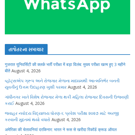
તાજેતરના સમાચાર
गुजरात यूनिवर्सिटी की क्लर्क भर्ती परीक्षा में बड़ा विलंब: मुख्य परीक्षा खत्म हुए 3 महीने
बीते
August 4, 2026
વ્હૉટ્સએપ ગ્રૂપ અને રોજગાર મેળાના માધ્યમથી આત્મનિર્ભર બનતી
યુવતીનું ઉત્તમ ઉદાહરણ ખુશી પરમાર
August 4, 2026
ગાંધીનગર ખાતે વિશેષ રોજગાર મેળા થકી મહિલા રોજગાર દિવસની ઉજવણી
કરાઈ
August 4, 2026
જવાહર નવોદય વિદ્યાલય ધોરણ-૬ પ્રવેશ પરીક્ષા ૨૦૨૭ માટે અરજી
કરવાની મુદ્દતમાં થયો વધારો
August 4, 2026
अमेरिका की चेतावनियां दरकिनार: भारत ने रूस से खरीदा रिकॉर्ड क्रूड ऑयल