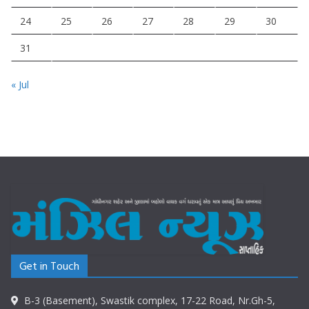
24
25
26
27
28
29
30
31
« Jul
Get in Touch
B-3 (Basement), Swastik complex, 17-22 Road, Nr.Gh-5,