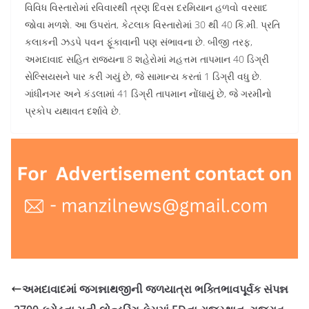
વિવિધ વિસ્તારોમાં રવિવારથી ત્રણ દિવસ દરમિયાન હળવો વરસાદ
જોવા મળશે. આ ઉપરાંત, કેટલાક વિસ્તારોમાં 30 થી 40 કિ.મી. પ્રતિ
કલાકની ઝડપે પવન ફૂંકાવાની પણ સંભાવના છે. બીજી તરફ,
અમદાવાદ સહિત રાજ્યના 8 શહેરોમાં મહત્તમ તાપમાન 40 ડિગ્રી
સેલ્સિયસને પાર કરી ગયું છે, જે સામાન્ય કરતાં 1 ડિગ્રી વધુ છે.
ગાંધીનગર અને કંડલામાં 41 ડિગ્રી તાપમાન નોંધાયું છે, જે ગરમીનો
પ્રકોપ યથાવત દર્શાવે છે.
અમદાવાદમાં જગન્નાથજીની જળયાત્રા ભક્તિભાવપૂર્વક સંપન્ન