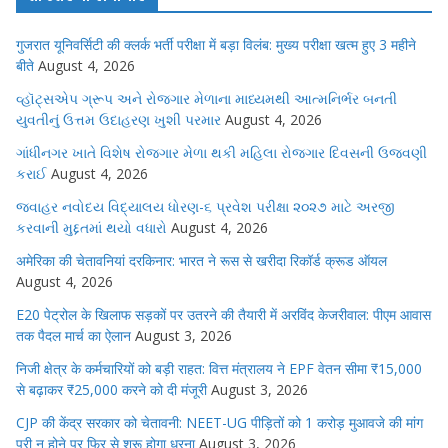
गुजरात यूनिवर्सिटी की क्लर्क भर्ती परीक्षा में बड़ा विलंब: मुख्य परीक्षा खत्म हुए 3 महीने
बीते
August 4, 2026
વ્હૉટ્સએપ ગ્રૂપ અને રોજગાર મેળાના માધ્યમથી આત્મનિર્ભર બનતી
યુવતીનું ઉત્તમ ઉદાહરણ ખુશી પરમાર
August 4, 2026
ગાંધીનગર ખાતે વિશેષ રોજગાર મેળા થકી મહિલા રોજગાર દિવસની ઉજવણી
કરાઈ
August 4, 2026
જવાહર નવોદય વિદ્યાલય ધોરણ-૬ પ્રવેશ પરીક્ષા ૨૦૨૭ માટે અરજી
કરવાની મુદ્દતમાં થયો વધારો
August 4, 2026
अमेरिका की चेतावनियां दरकिनार: भारत ने रूस से खरीदा रिकॉर्ड क्रूड ऑयल
August 4, 2026
E20 पेट्रोल के खिलाफ सड़कों पर उतरने की तैयारी में अरविंद केजरीवाल: पीएम आवास
तक पैदल मार्च का ऐलान
August 3, 2026
निजी क्षेत्र के कर्मचारियों को बड़ी राहत: वित्त मंत्रालय ने EPF वेतन सीमा ₹15,000
से बढ़ाकर ₹25,000 करने को दी मंजूरी
August 3, 2026
CJP की केंद्र सरकार को चेतावनी: NEET-UG पीड़ितों को 1 करोड़ मुआवजे की मांग
पूरी न होने पर फिर से शुरू होगा धरना
August 3, 2026