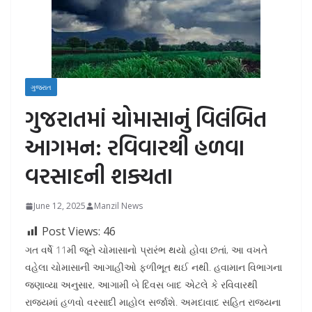
ગુજરાત
ગુજરાતમાં ચોમાસાનું વિલંબિત
આગમન: રવિવારથી હળવા
વરસાદની શક્યતા
June 12, 2025
Manzil News
Post Views:
46
ગત વર્ષે 11મી જૂને ચોમાસાનો પ્રારંભ થયો હોવા છતાં, આ વખતે
વહેલા ચોમાસાની આગાહીઓ ફળીભૂત થઈ નથી. હવામાન વિભાગના
જણાવ્યા અનુસાર, આગામી બે દિવસ બાદ એટલે કે રવિવારથી
રાજ્યમાં હળવો વરસાદી માહોલ સર્જાશે. અમદાવાદ સહિત રાજ્યના