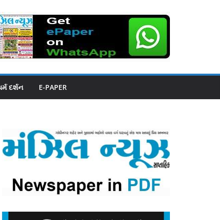
ધર્મ દર્શન
E-PAPER