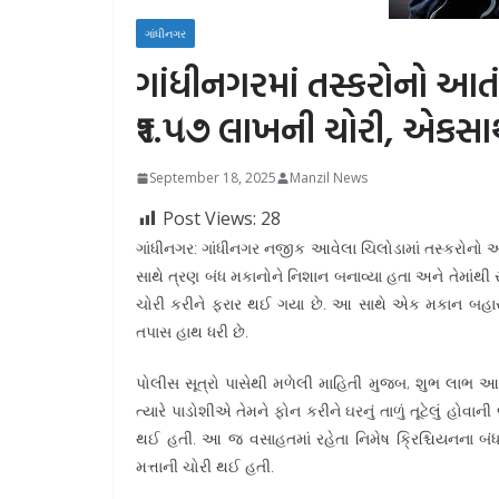
ગાંધીનગર
ગાંધીનગરમાં તસ્કરોનો આત
₹૧.૫૭ લાખની ચોરી, એકસાથ
September 18, 2025
Manzil News
Post Views:
28
ગાંધીનગર: ગાંધીનગર નજીક આવેલા ચિલોડામાં તસ્કરોનો
સાથે ત્રણ બંધ મકાનોને નિશાન બનાવ્યા હતા અને તેમાંથ
ચોરી કરીને ફરાર થઈ ગયા છે. આ સાથે એક મકાન બહારથ
તપાસ હાથ ધરી છે.
પોલીસ સૂત્રો પાસેથી મળેલી માહિતી મુજબ, શુભ લાભ આવ
ત્યારે પાડોશીએ તેમને ફોન કરીને ઘરનું તાળું તૂટેલું હો
થઈ હતી. આ જ વસાહતમાં રહેતા નિમેષ ક્રિશ્ચિયનના બ
મત્તાની ચોરી થઈ હતી.