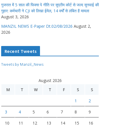
गुजरात में 5 साल की फिक्स पे नीति पर सुप्रीम कोर्ट से जल्द सुनवाई की
गुहार: कर्मचारी ने CJI को लिखा ईमेल, 14 वर्षों से लंबित है मामला
August 3, 2026
MANZIL NEWS E-Paper Dt.02/08/2026
August 2,
2026
Recent Tweets
Tweets by Manzil_News
August 2026
M
T
W
T
F
S
S
1
2
3
4
5
6
7
8
9
10
11
12
13
14
15
16