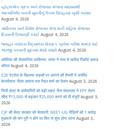
વ્હૉટ્સએપ ગ્રૂપ અને રોજગાર મેળાના માધ્યમથી
આત્મનિર્ભર બનતી યુવતીનું ઉત્તમ ઉદાહરણ ખુશી પરમાર
August 4, 2026
ગાંધીનગર ખાતે વિશેષ રોજગાર મેળા થકી મહિલા રોજગાર
દિવસની ઉજવણી કરાઈ
August 4, 2026
જવાહર નવોદય વિદ્યાલય ધોરણ-૬ પ્રવેશ પરીક્ષા ૨૦૨૭ માટે
અરજી કરવાની મુદ્દતમાં થયો વધારો
August 4, 2026
अमेरिका की चेतावनियां दरकिनार: भारत ने रूस से खरीदा रिकॉर्ड क्रूड
ऑयल
August 4, 2026
E20 पेट्रोल के खिलाफ सड़कों पर उतरने की तैयारी में अरविंद
केजरीवाल: पीएम आवास तक पैदल मार्च का ऐलान
August 3, 2026
निजी क्षेत्र के कर्मचारियों को बड़ी राहत: वित्त मंत्रालय ने EPF वेतन
सीमा ₹15,000 से बढ़ाकर ₹25,000 करने को दी मंजूरी
August 3,
2026
CJP की केंद्र सरकार को चेतावनी: NEET-UG पीड़ितों को 1 करोड़
मुआवजे की मांग पूरी न होने पर फिर से शुरू होगा धरना
August 3,
2026