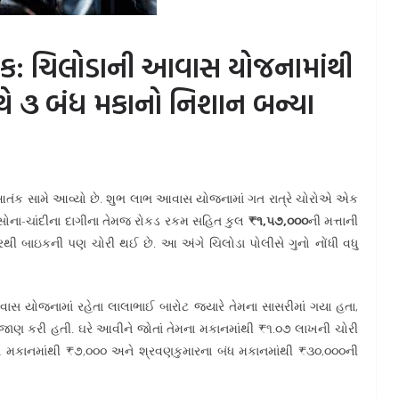
ંક: ચિલોડાની આવાસ યોજનામાંથી
ે ૩ બંધ મકાનો નિશાન બન્યા
 આતંક સામે આવ્યો છે. શુભ લાભ આવાસ યોજનામાં ગત રાત્રે ચોરોએ એક
ી સોના-ચાંદીના દાગીના તેમજ રોકડ રકમ સહિત કુલ
₹૧,૫૭,૦૦૦
ની મત્તાની
ી બાઇકની પણ ચોરી થઈ છે. આ અંગે ચિલોડા પોલીસે ગુનો નોંધી વધુ
ાસ યોજનામાં રહેતા લાલાભાઈ બારોટ જ્યારે તેમના સાસરીમાં ગયા હતા,
વાની જાણ કરી હતી. ઘરે આવીને જોતાં તેમના મકાનમાંથી ₹૧.૦૭ લાખની ચોરી
ંધ મકાનમાંથી ₹૭,૦૦૦ અને શ્રવણકુમારના બંધ મકાનમાંથી ₹૩૦,૦૦૦ની