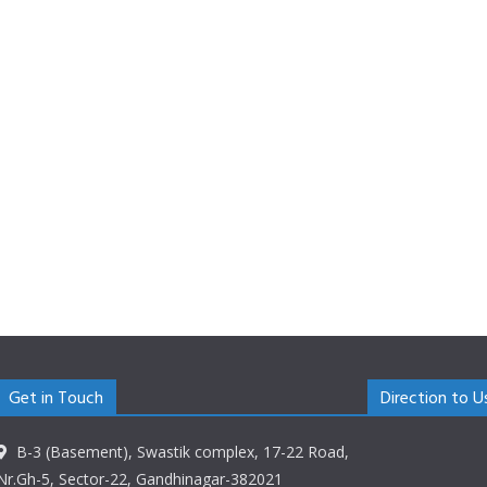
Get in Touch
Direction to U
B-3 (Basement), Swastik complex, 17-22 Road,
Nr.Gh-5, Sector-22, Gandhinagar-382021