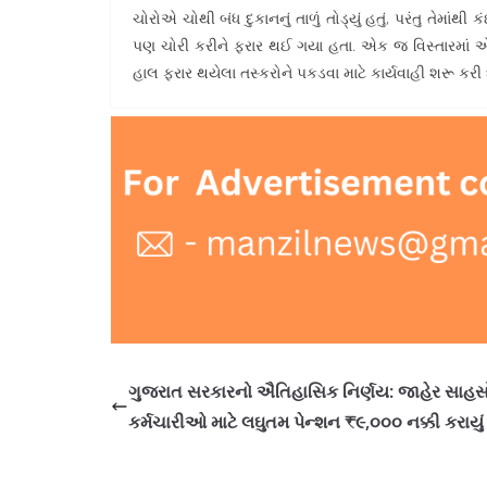
ચોરોએ ચોથી બંધ દુકાનનું તાળું તોડ્યું હતું, પરંતુ તેમાં
પણ ચોરી કરીને ફરાર થઈ ગયા હતા. એક જ વિસ્તારમાં 
હાલ ફરાર થયેલા તસ્કરોને પકડવા માટે કાર્યવાહી શરૂ કરી 
ગુજરાત સરકારનો ઐતિહાસિક નિર્ણય: જાહેર સાહસ
કર્મચારીઓ માટે લઘુતમ પેન્શન ₹૯,૦૦૦ નક્કી કરાયું