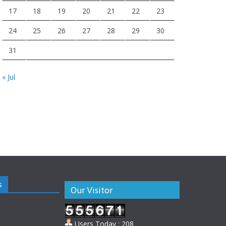
17
18
19
20
21
22
23
24
25
26
27
28
29
30
31
« Jul
s
Our Visitor
Users Today : 208