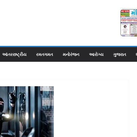
આંતરરાષ્ટ્રીય
રમતગમત
મનોરંજન
આરોગ્ય
ગુજરાત