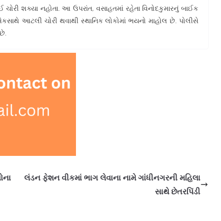
થી કંઈ ચોરી શક્યા નહોતા. આ ઉપરાંત, વસાહતમાં રહેતા વિનોદકુમારનું બાઈક
એકસાથે આટલી ચોરી થવાથી સ્થાનિક લોકોમાં ભયનો માહોલ છે. પોલીસે
છે.
ોના
લંડન ફેશન વીકમાં ભાગ લેવાના નામે ગાંધીનગરની મહિલા
સાથે છેતરપિંડી