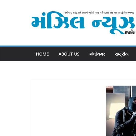
Skip
to
content
HOME
ABOUT US
ગાંધીનગર
રાષ્ટ્રીય