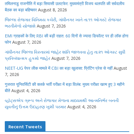
तमिलनाडु राजनीति में बड़ा सियासी उलटफेर: मुख्यमंत्री विजय थलपति की सर्वदलीय
बैठक का बड़ा बहिष्कार
August 8, 2026
જિલ્લા રોજગાર વિનિમય કચેરી, ગાંધીનગર ખાતે તા.૧૧ ઓગસ્ટે રોજગાર
ભરતીમેળો યોજાશે
August 7, 2026
EMI ग्राहकों के लिए RBI की बड़ी राहत: 60 दिनों से ज्यादा डिफॉल्ट पर ही लॉक होगा
फोन
August 7, 2026
ગાંધીનગર જિલ્લા વિસ્તારમાં જાહેર શાંતિ જાળવવા હેતુ તા.૨૧ ઓગસ્ટ સુધી
પ્રતિબંધાત્મક હુકમો જાહેર
August 7, 2026
NEET-UG पेपर लीक मामले में CBI का बड़ा खुलासा: प्रिंटिंग प्रेस से नहीं
August
7, 2026
गुजरात यूनिवर्सिटी की क्लर्क भर्ती परीक्षा में बड़ा विलंब: मुख्य परीक्षा खत्म हुए 3 महीने
बीते
August 4, 2026
વ્હૉટ્સએપ ગ્રૂપ અને રોજગાર મેળાના માધ્યમથી આત્મનિર્ભર બનતી
યુવતીનું ઉત્તમ ઉદાહરણ ખુશી પરમાર
August 4, 2026
Recent Tweets