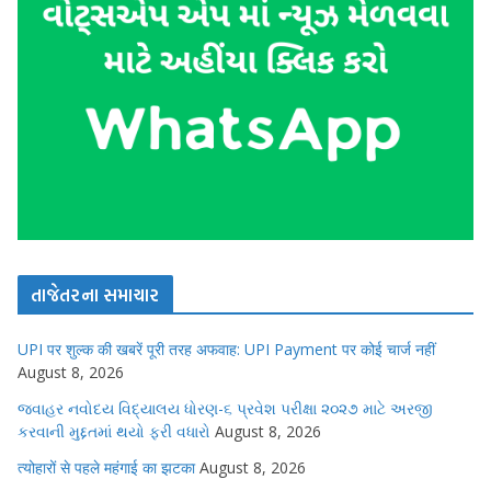
તાજેતરના સમાચાર
UPI पर शुल्क की खबरें पूरी तरह अफवाह: UPI Payment पर कोई चार्ज नहीं
August 8, 2026
જવાહર નવોદય વિદ્યાલય ધોરણ-૬ પ્રવેશ પરીક્ષા ૨૦૨૭ માટે અરજી
કરવાની મુદ્દતમાં થયો ફરી વધારો
August 8, 2026
त्योहारों से पहले महंगाई का झटका
August 8, 2026