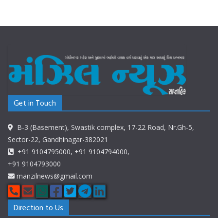
Get in Touch
B-3 (Basement), Swastik complex, 17-22 Road, Nr.Gh-5,
Sector-22, Gandhinagar-382021
+91 9104795000, +91 9104794000,
+91 9104793000
manzilnews@gmail.com
Direction to Us