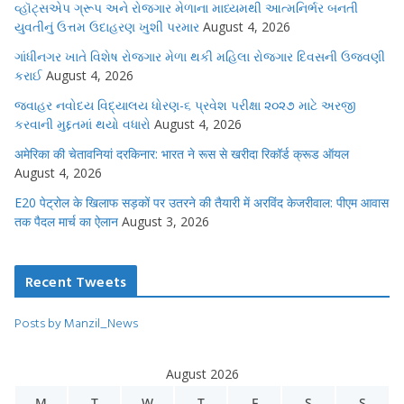
વ્હૉટ્સએપ ગ્રૂપ અને રોજગાર મેળાના માધ્યમથી આત્મનિર્ભર બનતી
યુવતીનું ઉત્તમ ઉદાહરણ ખુશી પરમાર
August 4, 2026
ગાંધીનગર ખાતે વિશેષ રોજગાર મેળા થકી મહિલા રોજગાર દિવસની ઉજવણી
કરાઈ
August 4, 2026
જવાહર નવોદય વિદ્યાલય ધોરણ-૬ પ્રવેશ પરીક્ષા ૨૦૨૭ માટે અરજી
કરવાની મુદ્દતમાં થયો વધારો
August 4, 2026
अमेरिका की चेतावनियां दरकिनार: भारत ने रूस से खरीदा रिकॉर्ड क्रूड ऑयल
August 4, 2026
E20 पेट्रोल के खिलाफ सड़कों पर उतरने की तैयारी में अरविंद केजरीवाल: पीएम आवास
तक पैदल मार्च का ऐलान
August 3, 2026
Recent Tweets
Posts by Manzil_News
August 2026
M
T
W
T
F
S
S