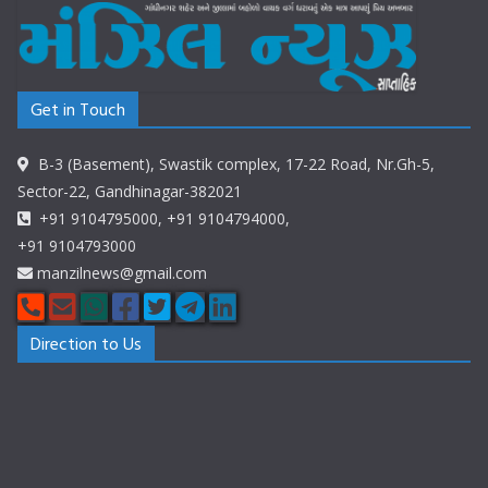
Get in Touch
B-3 (Basement), Swastik complex, 17-22 Road, Nr.Gh-5,
Sector-22, Gandhinagar-382021
+91 9104795000, +91 9104794000,
+91 9104793000
manzilnews@gmail.com
Direction to Us