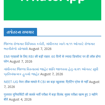
તાજેતરના સમાચાર
જિલ્લા રોજગાર વિનિમય કચેરી, ગાંધીનગર ખાતે તા.૧૧ ઓગસ્ટે રોજગાર
ભરતીમેળો યોજાશે
August 7, 2026
EMI ग्राहकों के लिए RBI की बड़ी राहत: 60 दिनों से ज्यादा डिफॉल्ट पर ही लॉक होगा
फोन
August 7, 2026
ગાંધીનગર જિલ્લા વિસ્તારમાં જાહેર શાંતિ જાળવવા હેતુ તા.૨૧ ઓગસ્ટ સુધી
પ્રતિબંધાત્મક હુકમો જાહેર
August 7, 2026
NEET-UG पेपर लीक मामले में CBI का बड़ा खुलासा: प्रिंटिंग प्रेस से नहीं
August
7, 2026
गुजरात यूनिवर्सिटी की क्लर्क भर्ती परीक्षा में बड़ा विलंब: मुख्य परीक्षा खत्म हुए 3 महीने
बीते
August 4, 2026